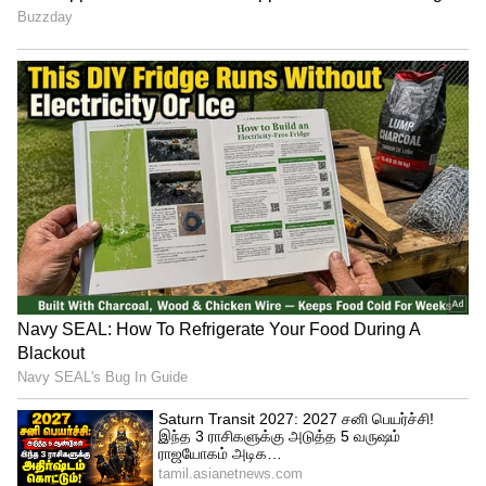
போட்ட விஜய்..வாரிசு சூட்டிங் ஸ்பாட்
வீடியோக்களை லீக் செய்த ரசிகர்கள்..
காவல்துறையிடம் இருந்து தப்பிக்க
முயற்சிக்கும் கதாநாயகன் முதலில் ஒரு
போலி சாமியாரின் ஆசிரமம் மற்றும்
பழடைந்த மண்டபத்தில் தஞ்சம்
அடைகிறார். அந்த மண்டபத்தில் இருந்தபடி
தன் வாழ்வில் நடந்தவற்றை சிந்திக்கும்
கதைகளத்தை இந்த படம் கொண்டுள்ளது.
கிட்டத்தட்ட 70 ஏக்கர் நிலப்பரப்பில் 56க்கும்
மேற்பட்ட செட்கள் அமைக்கப்பட்டு ஒரே
நேரத்தில் இந்த படப்பிடிப்பு
நடத்தப்பட்டுள்ளது. 90 நாட்கள்
ஒத்திவைக்கப் பிறகு உருவாகியுள்ளது