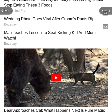
PREV
NEXT
Iravin Nizhal
வரலட்சுமி சரத்குமார், ரோபோ சங்கர்,
பிரியங்கா ரூத்,பிரிகிடா சாகா
உள்ளிட்டோர் முக்கிய வேடத்தில் நடிக்கும்
இந்த படம் சுயதீன திரில்லர் திரைப்படம்
என்று கூறப்படுகிறது. நாயகன் தனது
வாழ்வில் நடந்த இன்னல்கள் குறித்து
சித்தரிப்பதாக இந்த படம் உருவாகியுள்ளது.
மேலும் செய்திகளுக்கு..
ஸ்டைல் வாக்