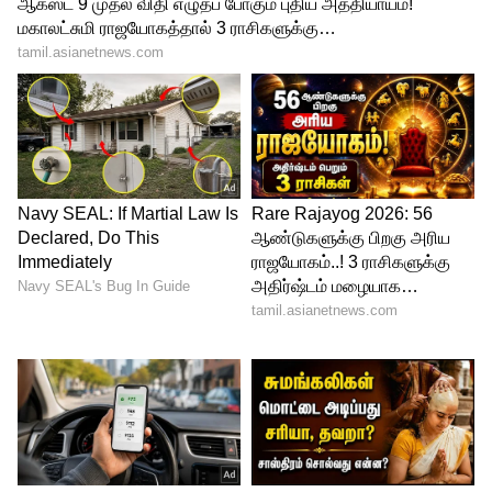
3
3
Iravin Nizhal
ரசிகர்களால் தற்போது கொண்டாடப்பட்டு
வரும் இந்த படம் 20 கோடி பட்ஜெட்டில்
உருவாகி கடந்த ஜூலை 15ஆம் தேதி
திரையரங்குகளில் வெளியிடப்பட்டது.
இதற்கிடையே நாயகி பிரிகிடாவின் பேட்டி
சர்ச்சையை உண்டாக்கியது. பின்னர்