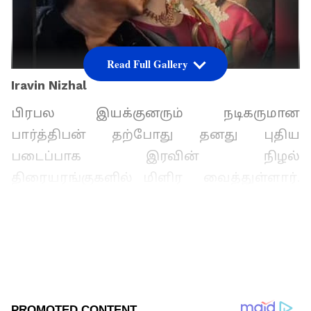
Read Full Gallery
Iravin Nizhal
பிரபல இயக்குனரும் நடிகருமான
பார்த்திபன் தற்போது தனது புதிய
படைப்பாக இரவின் நிழல்
திரையரங்குகளில் மிளிர வைத்துள்ளார்.
முன்னதாக ஒத்த செருப்பு மூலம் உலக புகழ்
பெற்ற பார்த்திபன் அதற்கான தேசிய
விருதையும் வென்ற இவர் விரைவில்
ஹாலிவுட் இந்த படம் உருவாகும் என்றும்
தெரிவித்திருந்தார்.