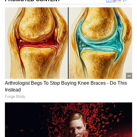
மேலும் செய்திகளுக்கு..
மீடூ விவகாரம்...
லீனா மணிமேகலை தாக்கல் செய்த
பிரமாணப் பாத்திரம்! நீதிபதி அதிரடி
தீர்ப்பு!!
தற்போது இவரின் இயக்கத்தில் இரவின்
நிழல் சிங்கள் ஷாட் படமாக உருவாகி
பிரமிப்பை ஏற்படுத்தியுள்ளது. இதுதான்
உலகின் முதல் சிங்கிள் ஷாட் படம் என
கூறப்படுகிறது. நேரியல் அல்லாத ஒன்றை
ஷாட் படமாக ஆசியா புக் ஆஃப் ரெகார்ட்
மற்றும் இந்தியா புக் ஆப் ரெக்கார்ட்ஸில்
இரவின் நிழல் இடம் பெற்றுள்ளது.
ஏசியாநெட் தமிழ்-ஐ உங்கள் முதன்மைத்
தேர்வாக்குங்கள்