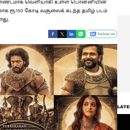
ம்மாண்டமாக வெளியாகி உள்ள பொன்னியின்
க ரூ.150 கோடி வசூலைக் கடந்த தமிழ் படம்
து.
Follow Us
LATE