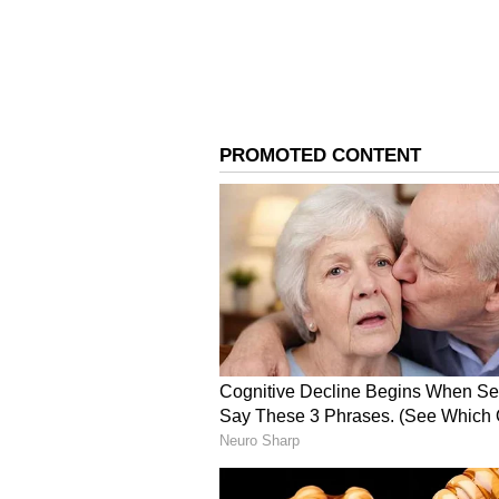
ஈட்டிய படம் என்ற சாதனையை இப
இதையும் படியுங்கள்...
வந்தியத்
தவறாக சித்தரித்துள்ளதாக பரப
3
4