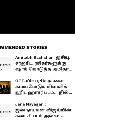
MMENDED STORIES
Amitabh Bachchan: ஐசியு,
சர்ஜரி... ரசிகர்களுக்கு
ஷாக் கொடுத்த அமிதாப்
பச்சன் - பாலிவுட்
சூப்பர்ஸ்டாருக்கு என்ன
OTT-யில் ரசிகர்களை
ஆச்சு?
கட்டிப்போடும் கிளாசிக்
ஹிட் ஹாரர் படம்... தில்
இருந்தா தனியா
பாருங்க...!
Jana Nayagan :
ஜனநாயகன் விஜய்யின்
கடைசி படம் அல்ல! –
அவரே சொல்லிட்டாரா?