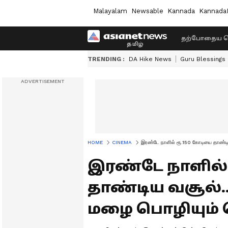
Malayalam
Newsable
Kannada
Kannada
தற்போதைய ச
TRENDING :
DA Hike News
Guru Blessings
HOME
CINEMA
இரண்டே நாளில் ரூ.150 கோடியை தாண்டி
இரண்டே நாளில்
தாண்டிய வசூல்.
மழை பொழியும்