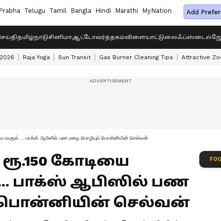
Prabha
Telugu
Tamil
Bangla
Hindi
Marathi
MyNation
Add Prefer
ெய்தி
தமிழ்நாடு
சினிமா
ஆட்டோ
வர்த்தகம்
விளையாட்டு
லைஃப்ஸ்டைல்
ஜோ
 2026
Raja Yoga
Sun Transit
Gas Burner Cleaning Tips
Attractive Zo
ய வசூல்.... பாக்ஸ் ஆபிஸில் பண மழை பொழியும் பொன்னியின் செல்வன்
 ரூ.150 கோடியை
FOO
... பாக்ஸ் ஆபிஸில் பண
 பொன்னியின் செல்வன்