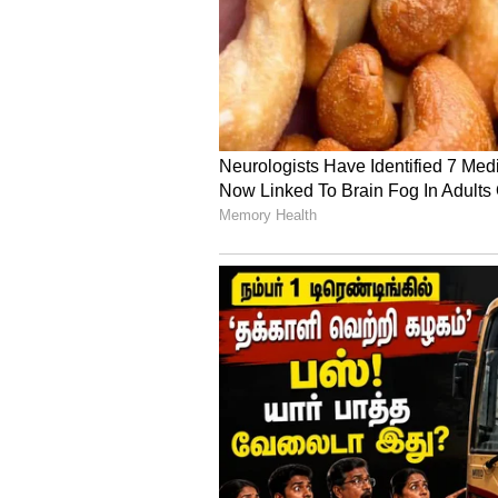
Krithi Shetty
இந்த படம் இவருக்கு நல்ல ஓ
வெற்றி பெற்ற இந்த படம் 100
4
5