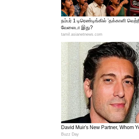
Krithi Shetty
பின்னர் நானிக்கு ஜோடியா
நடித்திருந்தார். இதை தொடர்