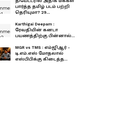
தியேட்டரில் அதிக மக்கள்
பார்த்த தமிழ் படம் பற்றி
தெரியுமா? 29
ஆண்டுகளாகியும்
முறியடிக்கப்படாத
Karthigai Deepam :
சாதனை
ரேவதியின் கனடா
பயணத்திற்கு பின்னால்
அதிர்ச்சி சதி... காப்பாற்ற
ஓடும் கார்த்திக்!
MGR vs TMS : எம்ஜிஆர் -
டி.எம்.எஸ் மோதலால்
எஸ்பிபிக்கு கிடைத்த
ஜாக்பாட் வாய்ப்பு... தமிழ்
சினிமாவை அதிரவைத்த
சம்பவம்!