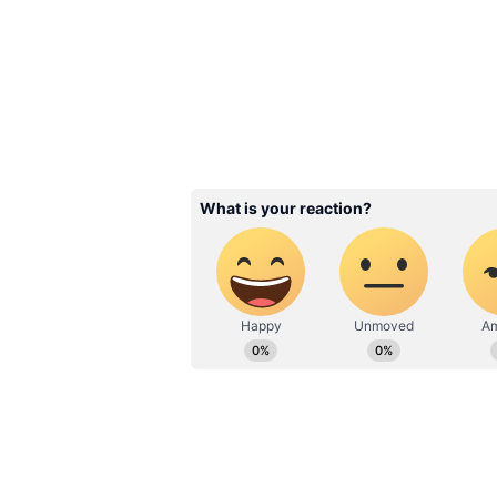
Krithi Shetty
முதல் முதலில் ஹாலிவுட் படமான 
அறிமுகமான கிருத்தி ஷெட்டி த
நாயகியாக பரிமாணித்தார்.