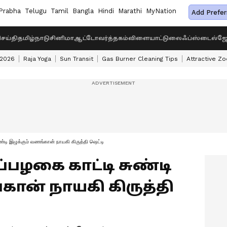
Prabha
Telugu
Tamil
Bangla
Hindi
Marathi
MyNation
Add Prefer
ெய்தி
தமிழ்நாடு
சினிமா
ஆட்டோ
வர்த்தகம்
விளையாட்டு
லைஃப்ஸ்டைல்
ஜோ
 2026
Raja Yoga
Sun Transit
Gas Burner Cleaning Tips
Attractive Zo
்டி இழுக்கும் வணங்கான் நாயகி கிருத்தி ஷெட்டி
டுப்பழகை காட்டி சுண்டி
கான் நாயகி கிருத்தி