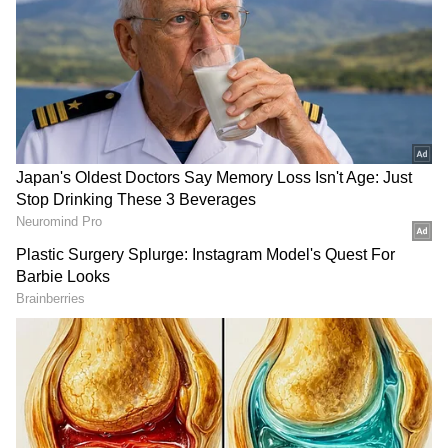
மாறிய கமல்..சாப்பிட்ட கையோடு மெய்
சிலிர்த்து நின்ற லோகேஷ்..
அவ்வப்போது மொழி பிராந்திய நடிகர்கள்
குறித்து இவர் கூறும் கருத்து வைரலாவது
வழக்கம். அந்த வகையில் முன்னதாக ஆர்
ஆர் ஆர் , கேஜிஎப் உள்ளிட்ட படங்களின்
வெற்றி குறித்து இவர் பேசிய கருத்து
வைரலானது.
ஏசியாநெட் தமிழ்-ஐ உங்கள் முதன்மைத்
தேர்வாக்குங்கள்