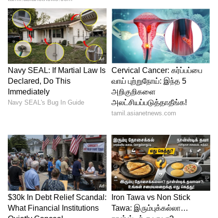
Sudeep
நான் டெல்லி , மும்பை, ஜெய்பூர் என்று
சொல்லும் போதெல்லாம் மக்கள் என்னை
அடையாளம் கண்டு கொள்வார்கள்.
அவர்தான் பாஜிராவ் ஹீரோ என்று
சொல்லுங்கள். ஏனென்றால் பஜிராவ் என்ற
பெயரில் மொழிமாற்றம் செய்யப்பட்டது.
அவர்கள் எங்களை சாட்டிலைட்
நட்சத்திரங்கள் என்று அறிந்தார்கள்
எங்களுக்கு திரையரங்கில் ரிலீஸ் கிடைத்த
நேரம் இது. இப்போது நாங்கள்
நட்சத்திரங்களாக இருக்கிறோம் என
கூறியுள்ளார்.