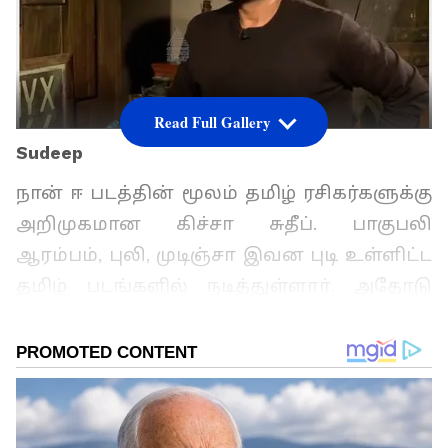
Read Full Gallery
Sudeep
நான் ஈ படத்தின் மூலம் தமிழ் ரசிகர்களுக்கு
அறிமுகமான கிச்சா சுதீப். பாகுபலி
ஆரம்பம், புலி, முடிஞ்சா இவன புடி உள்ளிட்ட
தமிழ் படங்களில் நடித்துள்ளார். அதோடு
கன்னடம், ஹிந்தி உள்ளிட்ட மொழிகளிலும்
நடித்து வரும் இவர் பிரபல நடிகர்களில்
ஒருவராக உள்ளார்.
மேலும் செய்திகளுக்கு...
மருது நாயகமாக