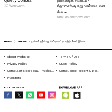
மேலும் செய்திகளுக்கு...
புஷ்பா 3 -ம்
பாகத்தை கன்பார்ம் செய்த
இயக்குனர்..பகத் பாசில் கொடுத்த ட்ரீட்
நியூஸ்!
HOME
CINEMA
நாங்கள் தற்போது சேட்டிலைட் நட்சத்திரங்கள் இல்லை..கிச்சா சுதீப்!
About Website
Terms Of Use
Privacy Policy
CSAM Policy
Complaint Redressal - Website
Compliance Report Digital
Investors
FOLLOW US ON
DOWNLOAD APP
© Copyright 2026 Asianxt Digital Technologies Private Limited (Formerly
known as Asianet News Media & Entertainment Private Limited) | All Rights
4