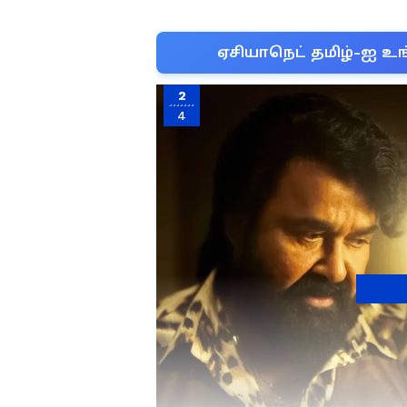
ஏசியாநெட் தமிழ்-ஐ உங
2
4