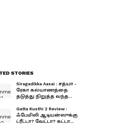
TED STORIES
Siragadikka Aasai : சத்யா -
ரேகா கல்யாணத்தை
தடுத்து நிறுத்த வந்த
சிந்தாமணி - அம்பலமான
விஜயாவின் சூழ்ச்சி..!
Gatta Kusthi 2 Review :
ஃபேமிலி ஆடியன்ஸுக்கு
ட்ரீட்டா? வேட்டா? கட்டா
குஸ்தி 2 விமர்சனம்!