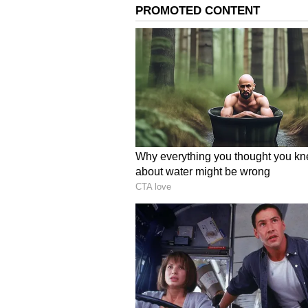
Image Credit :
Youtube Print Shot/UV Creati
விஸ்வம்பரா
இதற்கிடையில், நீண்ட காலமாக தய
திரைப்படமும் அக்டோபர் 16-ஆம
வட்டாரங்களில் தகவல்கள் பேசப
காரணமாக தாமதமான இந்த படம், 
தெரியவந்துள்ளது. எனினும், படத
தயாரிப்பாளர்கள் தரப்பில் இது
வெளியாகவில்லை.