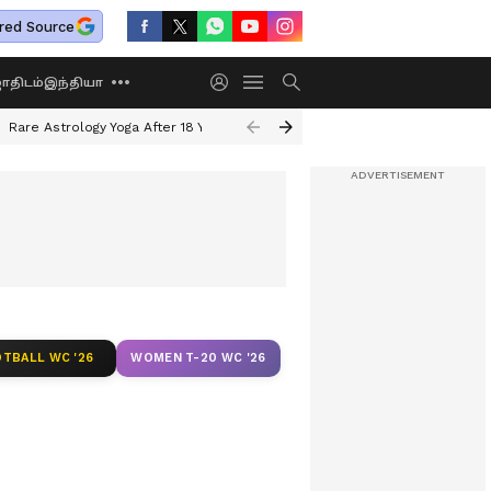
red Source
திடம்
இந்தியா
Rare Astrology Yoga After 18 Years
Dwi Pushkar Yoga 2026
Guru Peyar
TBALL WC '26
WOMEN T-20 WC '26