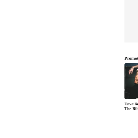
பலமான
குஸ்தி 2 விமர்சனம்!
.!