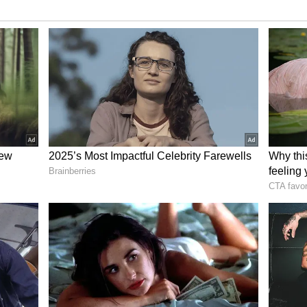
ons
ாரிப்பில் இருக்கும் 'விஸ்வம்பரா'
் தேதி வெளியாகும் எனத் திரையுலக
்படுகின்றன. காட்சியமைப்பு பணிகள்
இறுதிக்கட்டத்தை எட்டியுள்ளதாக
்தின் வெளியீட்டு தேதி குறித்து
வரை அதிகாரப்பூர்வ அறிவிப்பு