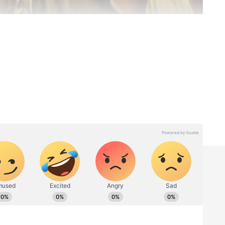
 'ஜெயிலர் 2', முதல் பாகத்தின் மாபெரும்
் மத்தியில் அதிக எதிர்பார்ப்பை
யக்குநர் ராஜ்குமார் பெரியசாமி இயக்கத்தில்
 தனுஷுடன் சாய் பல்லவி, ஸ்ரீலீலா மற்றும்
பாத்திரங்களில் நடித்துள்ளனர். பல
ம், தசரா வசூல் போட்டியில் முக்கிய
ிறது.
்யா -
Gatta Kusthi 2 Review :
ை
ஃபேமிலி ஆடியன்ஸுக்கு
த
ட்ரீட்டா? வேட்டா? கட்டா