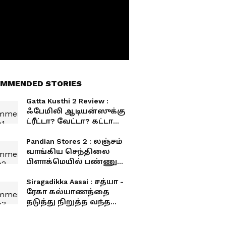
MMENDED STORIES
Gatta Kusthi 2 Review :
ஃபேமிலி ஆடியன்ஸுக்கு
ட்ரீட்டா? வேட்டா? கட்டா
குஸ்தி 2 விமர்சனம்!
Pandian Stores 2 : லஞ்சம்
வாங்கிய செந்திலை
பிளாக்மெயில் பண்ணும்
மீனா... தேர்வில் பாஸ்
ஆனாரா ராஜி?
Siragadikka Aasai : சத்யா -
ரேகா கல்யாணத்தை
தடுத்து நிறுத்த வந்த
சிந்தாமணி - அம்பலமான
விஜயாவின் சூழ்ச்சி..!