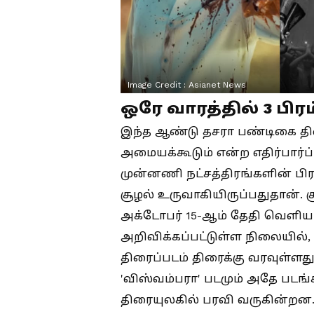
Image Credit :
Asianet News
ஒரே வாரத்தில் 3 பி
இந்த ஆண்டு தசரா பண்டிகை திர
அமையக்கூடும் என்ற எதிர்பார்ப்
முன்னணி நட்சத்திரங்களின் பிர
சூழல் உருவாகியிருப்பதுதான். சூ
அக்டோபர் 15-ஆம் தேதி வெளியா
அறிவிக்கப்பட்டுள்ள நிலையில், 
திரைப்படம் திரைக்கு வரவுள்ளது
'விஸ்வம்பரா' படமும் அதே பட
திரையுலகில் பரவி வருகின்றன