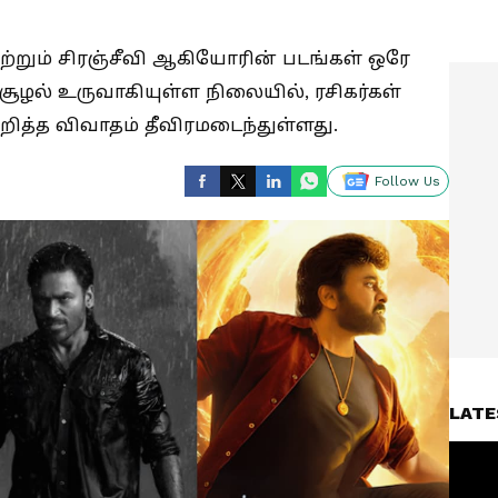
் மற்றும் சிரஞ்சீவி ஆகியோரின் படங்கள் ஒரே
ூழல் உருவாகியுள்ள நிலையில், ரசிகர்கள்
ுறித்த விவாதம் தீவிரமடைந்துள்ளது.
Follow Us
LATE