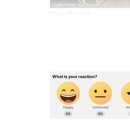
Image Credit :
Sun Pictures
ஜெயிலர் 2
நெல்சன் இயக்கத்தில் உருவாகும்
வெற்றியைத் தொடர்ந்து ரசிகர்கள
ஏற்படுத்தியுள்ளது. மறுபுறம், இ
உருவாகும் 'ஓம்' திரைப்படத்தில்
மம்முட்டி ஆகியோர் முக்கிய கதா
மொழிகளில் வெளியாகும் இந்த பட
பங்கேற்பு என எதிர்பார்க்கப்படுக
Related Articles
Siragadikka Aasai : சத
ரேகா கல்யாணத்த
தடுத்து நிறுத்த வந்