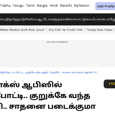
Prabha
Telugu
Tamil
Bangla
Hindi
Marathi
MyNation
Add Prefer
ெய்தி
தமிழ்நாடு
சினிமா
ஆட்டோ
வர்த்தகம்
விளையாட்டு
லைஃப்ஸ்டைல்
ஜோ
Make Mutton Soft And Juicy?
Dry Fish Vs Fresh Fish
Today Rasi Palan
னிக்கு டஃப் போட்டி.. குறுக்கே வந்த தனுஷ், சிரஞ்சீவி.. சாதனை படைக்குமா ஜெயிலர் 2?
 பாக்ஸ் ஆபிஸில்
FOO
ோட்டி.. குறுக்கே வந்த
வி.. சாதனை படைக்குமா