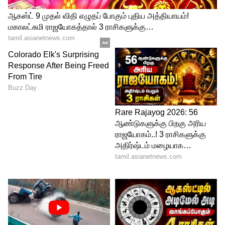
4
5
Image Credit :
Asianet News
கருப்பு கதை என்ன?
படத்தின் கதையும் ரசிகர்களை ஈர்த்துள்ளது.
நீதிமன்றத்தில் நடைபெறும் அநீதிகளுக்கு
எதிராக கருப்பசாமி அவதாரத்தில் சூர்யா
களமிறங்குகிறார். அவருக்கும் வக்கீல் பேபி