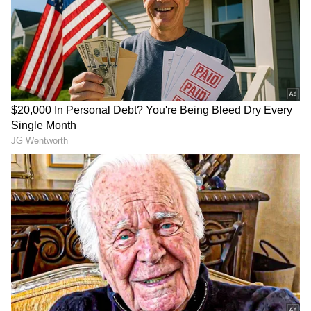
Related Articles
Suriya : செஞ்சுரி அடித்த கருப்பு... 100
கோடி கிளப்பில் உள்ள டாப் 6 சூர்யா
படங்கள் என்னென்ன?
Karuppu OTT release : டெலிடட்
சீன்களுடன் ஓடிடியில் ரிலீஸ் ஆகும்
கருப்பு? எப்போ தெரியுமா?
3