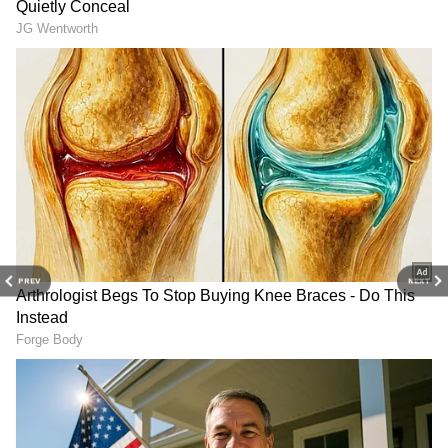
அறிவிக்கப்பட்டிருந்த நிலையில், திடீர்
காரணங்களால் படம் தள்ளிப்போனது.
இதனால் ரசிகர்கள் ஏமாற்றமடைந்தனர்.
அந்த சமயத்தில் இயக்குநர் ஆர்.ஜே.
பாலாஜி வெளியிட்ட உணர்ச்சிப்பூர்வமான
வீடியோ சமூக வலைதளங்களில் பரவலாக
பேசப்பட்டது.
PREV
NEXT