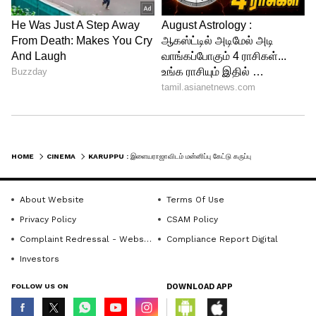
கண்ணனாக வரும் ஆர்.ஜே. பாலாஜிக்கும்
இடையே நடைபெறும் மோதலே கதையின்
மையக்கரு. குறிப்பாக கிளைமாக்ஸில்
இடம்பெறும் “பதினெட்டாம் படி கருப்பு”
காட்சிகள் ரசிகர்களிடையே பெரும்
வரவேற்பைப் பெற்றுள்ளன.
HOME
CINEMA
KARUPPU : இளையராஜாவிடம் மன்னிப்பு கேட்டு கருப்பு பட காட்சிக்கு கத்திரி போட்ட படக்குழு - பின்னணி என்ன?
5
5
About Website
Terms Of Use
Privacy Policy
CSAM Policy
Complaint Redressal - Website
Compliance Report Digital
Investors
Image Credit :
Dream Warrior Pictures
FOLLOW US ON
DOWNLOAD APP
இளையராஜா சர்ச்சை