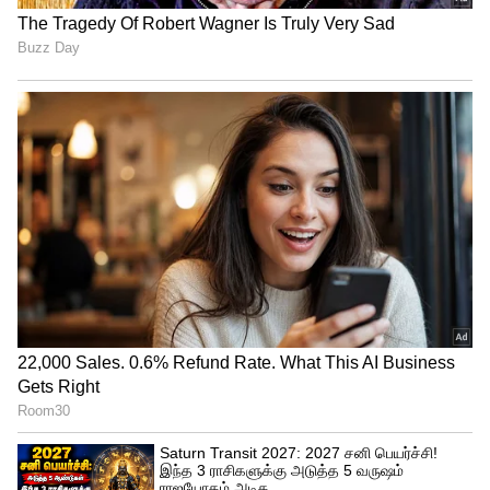
5
Image Credit :
Asianet News
பிக் அப் ஆன கருப்பு
பின்னர் அனைத்து பிரச்சினைகளும்
சரிசெய்யப்பட்டு, மே 15ஆம் தேதி உலகம்
முழுவதும் படம் வெளியானது. வெளியான
முதல் நாளிலிருந்தே ‘கருப்பு’
திரைப்படத்திற்கு பாசிடிவ் விமர்சனங்கள்
குவிந்தன. குறிப்பாக நீண்ட
இடைவெளிக்குப் பிறகு சூர்யா
முழுமையான மாஸ் ஹீரோவாக