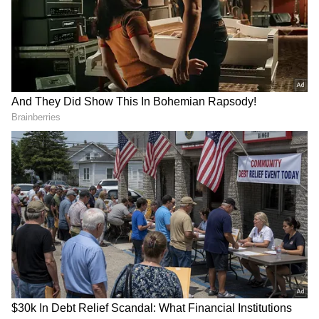
2
5
Image Credit :
Instagram
தடைகளை தாண்டி ரிலீஸ் ஆன கருப்பு
ரிலீஸுக்கு முன்பே ரசிகர்களிடையே பெரிய
எதிர்பார்ப்பை ஏற்படுத்திய ‘கருப்பு’, பல
சிக்கல்களை சந்தித்த பிறகே
திரையரங்குகளை அடைந்தது. ஆரம்பத்தில்
மே 14ஆம் தேதி வெளியாகும் என