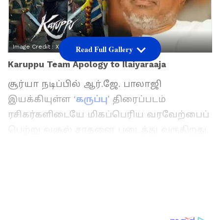
Image Credit :
X
Read Full Gallery
Karuppu Team Apology to Ilaiyaraaja
சூர்யா நடிப்பில் ஆர்.ஜே. பாலாஜி
இயக்கியுள்ள ‘
கருப்பு
’ திரைப்படம்
ரசிகர்களிடையே மிகப்பெரிய வரவேற்பைப்
பெற்று வசூல் சாதனை படைத்து வருகிறது.
ட்ரீம் வாரியர் பிக்சர்ஸ் தயாரிப்பில்
உருவான இப்படத்தில் த்ரிஷா, இந்திரன்ஸ்,
ஸ்வாசிகா, யோகி பாபு, மன்சூர் அலிகான்,
ஜார்ஜ் மரியான், ஆடுகளம் நரேன் உள்ளிட்ட
பலர் முக்கிய கதாபாத்திரங்களில்