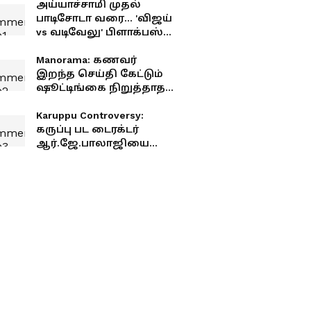
அய்யாச்சாமி முதல்
பாடிசோடா வரை... 'விஜய்
vs வடிவேலு' பிளாக்பஸ்டர்
ஹிட் காமெடி கூட்டணி
ஒரு பார்வை !
Manorama: கணவர்
இறந்த செய்தி கேட்டும்
ஷூட்டிங்கை நிறுத்தாத
மனோரமா... பி.வாசு
பகிர்ந்த ஷாக் சம்பவம்!
Karuppu Controversy:
கருப்பு பட டைரக்டர்
ஆர்.ஜே.பாலாஜியை
வறுத்தெடுக்கும் சூர்யா
ஃபேன்ஸ்.! இதுதான்
காரணமா?