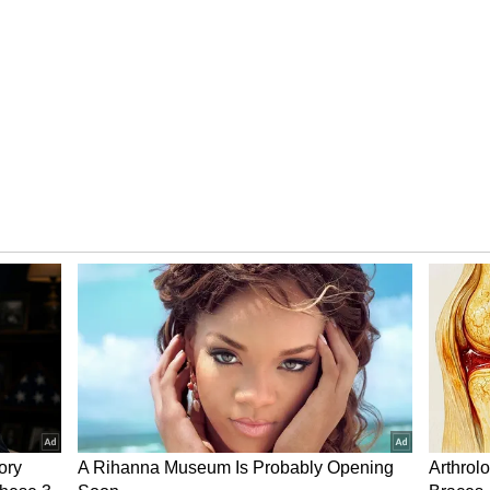
 மகள் கதீஜாவின் திருமணம் நேற்று எளிமையான
இந்த திருமண நிகழ்வில் நெருங்கிய
ட்டுமே கலந்துகொண்டதாக கூறப்படுகிறது.
த்தை தனது இன்ஸ்டாகிராம் பக்கத்தில்
 உள்ளார் ஏ.ஆர்.ரகுமான்.