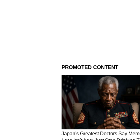
இந்நிலையில், ஏ.ஆர்.ரகுமான்
முறையில் நடைபெற்று உள்ளது. 
உறவினர்களும், நண்பர்களும் ம
மணமக்களுடன் எடுத்த புகைப்பட
பகிர்ந்து இதனை உறுதிப்படுத்தி