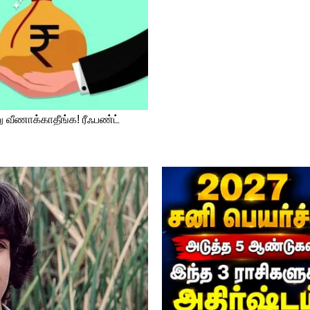
து தம்பதிக்கு சமூக வலைதளங்களில்
் உள்ளன. திருமண புகைப்படத்தை
திஜா, ‘என் வாழ்வில் மிகவும் எதிர்பார்த்த நாள்
 மணமகன் ரியாசுதீன் ஷேக் முகமது,
ிடம் சவுண்ட் இஞ்ஜினியராக பணியாற்றியவர்
யின் செல்வனுக்காக தீயாய் வேலை