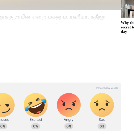
க்கு அமீன் என்ற மகனும், ரஹீமா, கதீஜா
தில் மூத்த மகளான கதீஜாவிற்கு கடந்த ஆண்டு
நிச்சயதார்த்தம் நடந்தது. ரியாசுதீன் ஷேக்
ினியரை அவர் திருமணம் செய்ய உள்ளதாக
்.