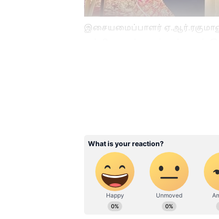
இசையமைப்பாளர் ஏ.ஆர்.ரகுமானு
என்கிற மகள்களும் உள்ளனர். இ
டிசம்பர் மாத இறுதியில் திருமண 
முகமது என்கிற சவுண்ட் இஞ்ஜ
ஏ.ஆர்.ரகுமான் அறிவித்திருந்தார
3
4