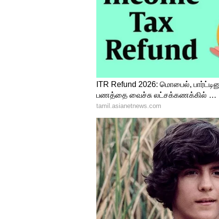
கதீஜா - ரியாசுதீன் ஷேக் முகம
வாழ்த்துக்கள் குவிந்த வண்ணம
இன்ஸ்டாகிராமில் பகிர்ந்துள்ள க
இதுதான்’ என பதிவிட்டுள்ளார்.
இசையமைப்பாளர் ஏ.ஆர்.ரகுமான
என்பது குறிப்பிடத்தக்கது.
இதையும் படியுங்கள்...
பொன்னி