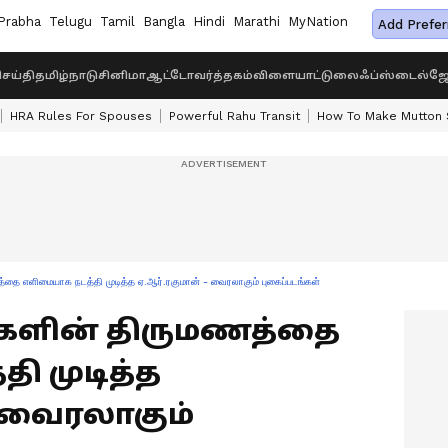
Prabha
Telugu
Tamil
Bangla
Hindi
Marathi
MyNation
Add Prefer
ெய்தி
தமிழ்நாடு
சினிமா
ஆட்டோ
வர்த்தகம்
விளையாட்டு
லைஃப்ஸ்டைல்
ஜோ
HRA Rules For Spouses
Powerful Rahu Transit
How To Make Mutton S
 எளிமையாக நடத்தி முடித்த ஏ.ஆர்.ரகுமான் - வைரலாகும் புகைப்படங்கள்
: மகளின் திருமணத்தை
ி முடித்த
- வைரலாகும்