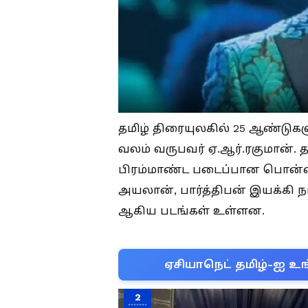
தமிழ் திரையுலகில் 25 ஆண்ட
வலம் வருபவர் ஏ.ஆர்.ரகுமான்.
பிரம்மாண்ட படைப்பான பொன்னி
அயலான், பார்த்திபன் இயக்கி நட
ஆகிய படங்கள் உள்ளன.
ஏசியாநெட் தமிழ்-ஐ உங
2