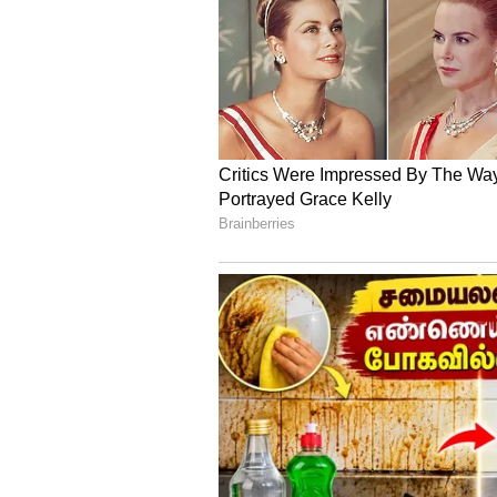
Andrea Jeremiah:
அந்த வரிசையில் மற்றுமொரு ப
இயக்கத்தில் உருவாகி உள்ள பிசாச
இப்படத்தில் படத்தின் தேவைக்க
ஆண்ட்ரியா நடித்துள்ளார்.
மேலும் படிக்க....Sreenidhi: ச
அந்தர் பல்டி அடித்த ஸ்ரீநிதி.