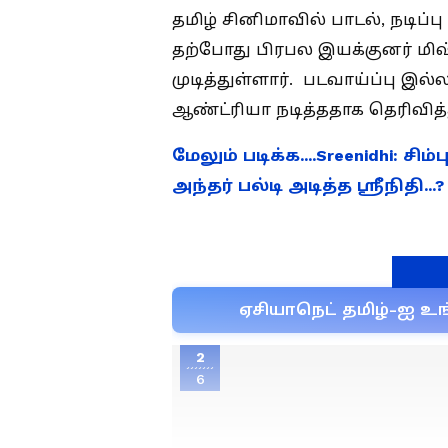
தமிழ் சினிமாவில் பாடல், நடிப்ப
தற்போது பிரபல இயக்குனர் மிஷ்க
முடித்துள்ளார். படவாய்ப்பு இ
ஆண்ட்ரியா நடித்ததாக தெரிவித்த
மேலும் படிக்க....Sreenidhi: ச
அந்தர் பல்டி அடித்த ஸ்ரீநிதி.
ஏசியாநெட் தமிழ்-ஐ உங
2
6