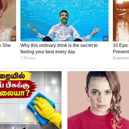
டைப்பாக ஆண்ட்ரியா, தற்போது மிஷ்கின்
ு 2 திரைப்படத்தில் நடித்துள்ளார்.
ு ஏற்ப சில காட்சிகளில் ஆடையில்லாமல்
ிம்பு எனக்கு அண்ணன் மாதிரி...பேட்டியில்
..? ஷாக்கான நெட்டிசன்கள்..