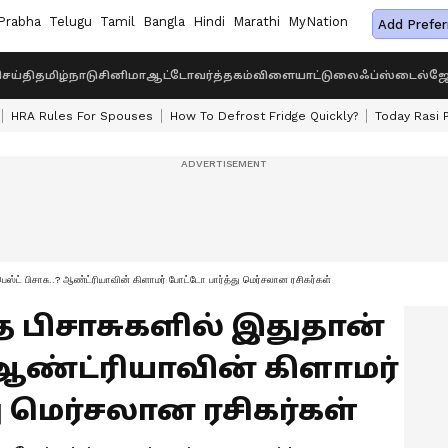
Prabha
Telugu
Tamil
Bangla
Hindi
Marathi
MyNation
Add Prefer
ெய்தி
தமிழ்நாடு
சினிமா
ஆட்டோ
வர்த்தகம்
விளையாட்டு
லைஃப்ஸ்டைல்
ஜோ
HRA Rules For Spouses
How To Defrost Fridge Quickly?
Today Rasi 
ெஸ்ட் பிசாசு..? ஆண்ட்ரியாவின் கிளாமர் போட்டோ பார்த்து மெர்சலான ரசிகர்கள்
த பிசாசுகளில் இதுதான்
? ஆண்ட்ரியாவின் கிளாமர்
ு மெர்சலான ரசிகர்கள்