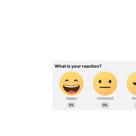
Andrea Jeremiah:
துணிச்சலான கதைப்பாத்திரத்தை த
இதுவரை ஆயிரத்தில் ஒருவன், ம
விஸ்வரூபம், தரமணி , வடசென
மாஸ்டர், வடசென்னை உள்ளிட்ட 