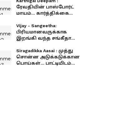
Karthigai Deepam :
ரேவதியின் பாஸ்போர்ட்
மாயம்... கார்த்திக்கை
வீழ்த்த எதிரிகள் போட்ட
மாஸ்டர் பிளான் ஒர்க்
Vijay - Sangeetha:
அவுட் ஆகுமா?
பிரியமானவருக்காக
இறங்கி வந்த சங்கீதா
விஜய்.! தடைகளை
உடைத்து குடும்பத்தை
Siragadikka Aasai : முத்து
ஒன்று சேர்த்தது யார்
சொன்ன அடுக்கடுக்கான
தெரியுமா?!
பொய்கள்... பாட்டியிடம்
சிக்கி படாதபாடுபடும்
விஜயா..!