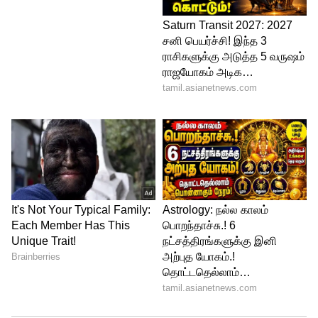
Allu Arjun Arrested by Police
இதையடுத்து உயிரிழந்த ரேவதியின்
குடும்பத்திற்கு 25 லட்சம் வழங்குவதாக
அறிவித்தார் அல்லு அர்ஜுன்.
இந்நிலையில், இந்த சம்பவம் தொடர்பாக
அல்லு அர்ஜுன் மீது வழக்கு தொடர்ந்த
சிக்காட்பள்ளி போலீசார். அவரை கைது
செய்துள்ளனர். இன்று ஜூப்ளி ஹில்ஸில்
உள்ள அவரது இல்லத்திற்கு வந்த
போலீசார், அல்லு அர்ஜுனை கைது செய்து
விசாரணைக்காக அழைத்துச் சென்றனர்.