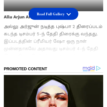
Read Full Gallery
Allu Arjun Arrest
அல்லு அர்ஜுன் நடித்த புஷ்பா 2 திரைப்படம்
கடந்த டிசம்பர் 5-ந் தேதி திரைக்கு வந்தது.
இப்படத்தின் ப்ரீமியர் ஷோ ஒரு நாள்
முன்னதாகவே அதாவது டிசம்பர் 4-ந் தேதி
இரவு திரையிடப்பட்டது. அதுவும்
ஐதராபாத்தில் உள்ள சாந்தி திரையரங்கில்
அந்த ப்ரீமியர் காட்சி திரையிடப்பட்டது.
அந்த காட்சியை காண நடிகர் அல்லு
அர்ஜுனும் வருவதாக தகவல் கிடைத்ததை
அடுத்து, அங்கு ஏராளமான ரசிகர்கள்
அவரைக் காண குவிந்தனர்.