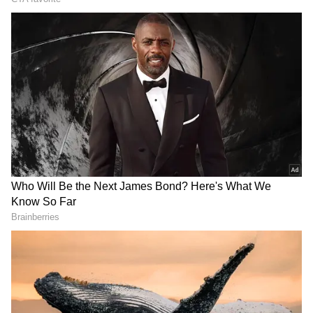
Pushpa 2 Hero Allu Arjun Arrested
இதனால் அப்பகுதியில் கூட்ட நெரிசல்
ஏற்பட்டது. லட்சக்கணக்கானோர் கூடியதால்
போலீசாலும் கூட்டத்தை கட்டுப்படுத்த
முடியாமல் போனது. 9.30 மணிக்கு புஷ்பா
படத்தின் ப்ரீமியர் ஷோவுக்காக டிக்கெட்
வாங்கிய ரசிகர்கள் தியேட்டரின் கதவுகளை
உடைத்துக் கொண்டு உள்ளே கும்பலாக