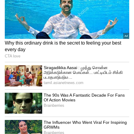
Allu Arjun Detained
அப்போது கூட்ட நெரிசலில் சிக்கிய ரேவதி
மூச்சு திணறி சம்பவ இடத்திலேயே
உயிரிழந்தார். இதையடுத்து மயங்கி
விழுந்த அவரது மகன் தீவிர சிகிச்சை
பெற்று வருகிறார். இந்த நிலையில் இந்த
விவகாரம் தொடர்பாக தியேட்டர் நிர்வாகம்
மீதும் நடிகர் அல்லு அர்ஜுன் மீது
சிக்கட்பள்ளி போலீசார் வழக்குப்பதிவு
செய்தனர். அல்லு அர்ஜுன்
முன்னறிவிப்பின்றி படம் பார்க்க வந்ததே
இந்த கூட்ட நெரிசலுக்கு காரணமாக
அமைந்ததாக குற்றம்சாட்டப்பட்டது.