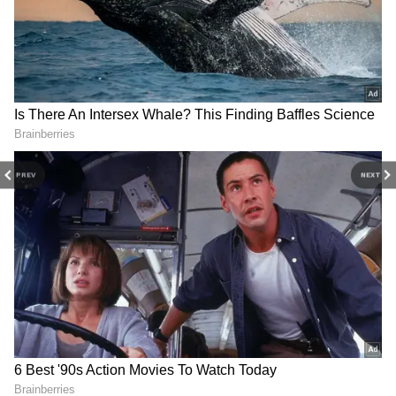
சென்றதால் அங்கு கூட்ட நெரிசல் ஏற்பட்டது.
இதில் ரேவதி என்கிற அல்லு அர்ஜுனின்
ரசிகையும் புஷ்பா 2 படம் பார்க்க தன் மகன்
உடன் வந்திருந்தார்.
இதையும் படியுங்கள்...
300 கோடிக்கு மேல்
சம்பளம்; அல்லு அர்ஜுன் இல்ல; அதிக
PREV
NEXT
சம்பளம் வாங்கும் நடிகர் இவர்தானாம்!!