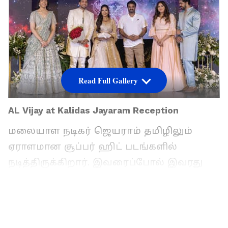
Read Full Gallery
AL Vijay at Kalidas Jayaram Reception
மலையாள நடிகர் ஜெயராம் தமிழிலும்
ஏராளமான சூப்பர் ஹிட் படங்களில்
நடித்திருக்கிறார். இவரைப்போல் இவரது
மகன் காளிதாஸ் ஜெயராமும் மலையாளம்
மற்றும் தமிழ் மொழி படங்களில்
அடுத்தடுத்து நடித்து வருகிறார்.
அண்மையில் கூட தனுஷ் நடிப்பில்