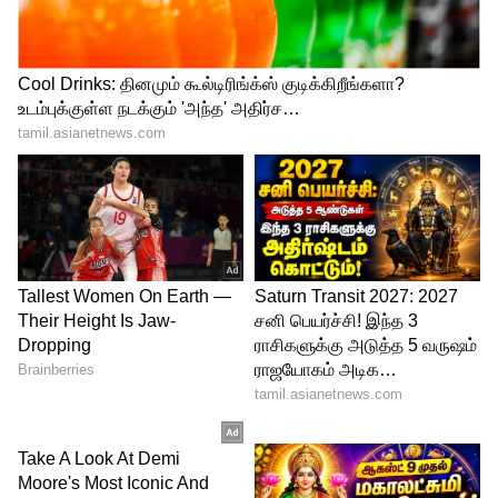
பெண்ணை கரம்பிடித்தார் காளிதாஸ்
ஜெயராம்!!
4
5