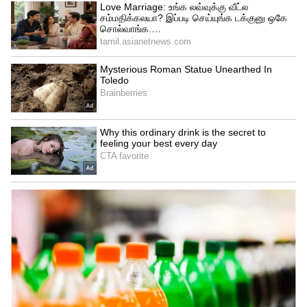
Karthi attend Kalidas Jayaram Reception
இதையடுத்து இந்த ஜோடியின் திருமண
வரவேற்பு நிகழ்ச்சி, சென்னையில்
நடைபெற்றது. இதில் அரசியல் தலைவர்கள்,
தமிழ் திரையுலக பிரபலங்கள் என
ஏராளமானோர் கலந்துகொண்டனர்.
குறிப்பாக தமிழக முதல்வர் மு.க.ஸ்டாலின்,
அமைச்சர் கே.கே.எஸ்.எஸ்.ஆர்
ராமச்சந்திரன் ஆகியோர் கலந்துகொண்டு
மணமக்களை வாழ்த்தினர்.
இதையும் படியுங்கள்...
கோவிலில்
சிம்பிளாக நடந்த திருமணம்; ஜமீன் வீட்டு