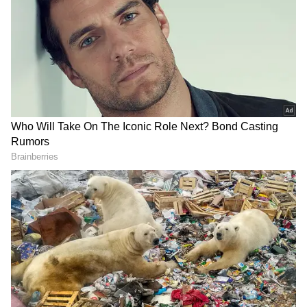
2
5
CM Stalin at Kalidas Jayaram Reception
காளிதாஸ் ஜெயராம், மாடல் அழகியான
தாரிணி காளிங்கராயர் என்பவரை கடந்த
சில ஆண்டுகளாக காதலித்து வந்தார். இந்த
ஜோடிக்கு கடந்த ஆண்டு திருமணம்