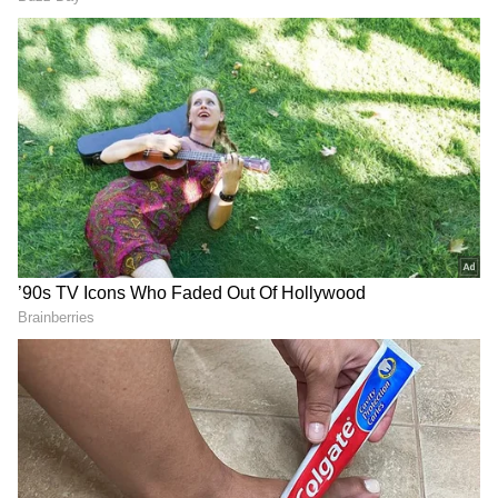
2
4
Image Credit :
@ajithFC
தமிழ்நாட்டிற்கு திரும்பும் அஜித்குமார்