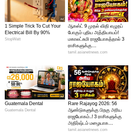
பயணத்தின் பின்னணியில் குடும்பத்தின்
ஆதரவும் முக்கிய பங்கு வகித்ததாக
பலமுறை அவர் குறிப்பிட்டுள்ளார்.
மோகினியின் மறைவு செய்தி
வெளியானதும் சமூக வலைதளங்களில்
ரசிகர்கள் மற்றும் திரையுலக பிரபலங்கள்
இரங்கல் தெரிவித்து வருகின்றனர்.
“அம்மாவின் ஆன்மா சாந்தியடையட்டும்”,
“அஜித் குடும்பத்திற்கு ஆழ்ந்த இரங்கல்கள்”
போன்ற பதிவுகள் இணையத்தில்
அதிகமாக பகிரப்பட்டு வருகின்றன.