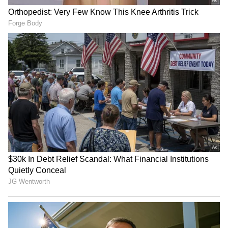
துயரத்தை சந்தித்தது. அந்த இழப்பில்
இருந்து மெல்ல மீண்டு வந்த
குடும்பத்தினருக்கு தற்போது மீண்டும் ஒரு
சோகமான நிகழ்வு ஏற்பட்டுள்ளது.
பெற்றோருடன் மிகவும் நெருக்கமான
உறவை பேணி வந்த அஜித்திற்கு இந்த
இழப்பு மிகப்பெரிய மனவேதனையை
ஏற்படுத்தியுள்ளதாக அவரது நெருங்கிய
வட்டாரங்கள் தெரிவிக்கின்றன.