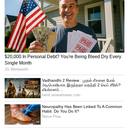
Related Articles
Music: காதலர்களை மயக்கிய ரோசாப்பூ
சின்ன ரோசாப்பூ.! ரசிர்களை கட்டிப்போட்ட
மெல்லிசை பிறந்த கதை.!
ilayaraja: ரசிகர்களை கிறங்கடித்த
ராக்கம்மா கைய தட்டு.! தளபதி பட
பாடலில் இவ்ளோ சங்கதிகளா?