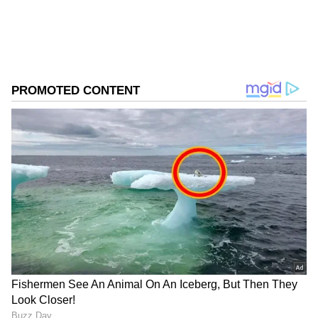
சென்னையில் உள்ள தனியார்
மருத்துவமனையில் உடல்நலக் குறைவு
காரணமாக சிகிச்சை பெற்று வந்த
மோகினி, இன்று காலை உயிரிழந்ததாக
குடும்பத்தினர் தெரிவித்துள்ளனர். வயது
மூப்பு காரணமாக கடந்த சில மாதங்களாக
அவருக்கு உடல்நலப் பிரச்சினைகள் இருந்து
வந்ததாக கூறப்படுகிறது.
ஏசியாநெட் தமிழ்-ஐ உங்கள் முதன்மைத்
தேர்வாக்குங்கள்