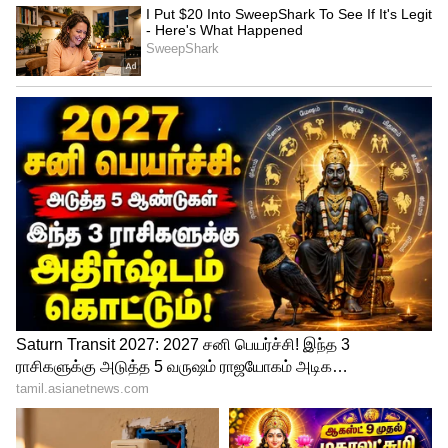
3
4
Image Credit :
Asianet News
திரையுலக பிரபலங்கள் இரங்கல்
தமிழ் சினிமாவில் எந்தவித
திரைப்பின்னணியும் இல்லாமல் தனது
கடின உழைப்பால் உயர்ந்த நடிகராக
உருவெடுத்த அஜித், இன்று
கோடிக்கணக்கான ரசிகர்களின் அன்பைப்
பெற்றுள்ளார். அவரது வெற்றிப்