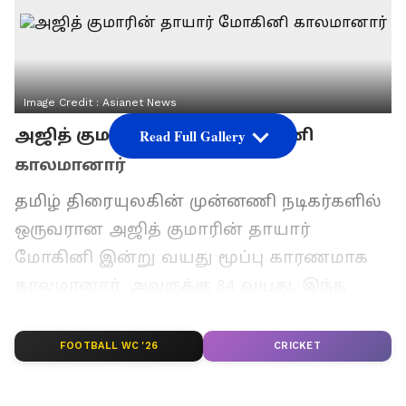
Image Credit :
Asianet News
அஜித் குமாரின் தாயார் மோகினி
Read Full Gallery
காலமானார்
தமிழ் திரையுலகின் முன்னணி நடிகர்களில்
ஒருவரான அஜித் குமாரின் தாயார்
மோகினி இன்று வயது மூப்பு காரணமாக
காலமானார். அவருக்கு 84 வயது. இந்த
துயரச் செய்தி அஜித் ரசிகர்கள் மற்றும்
திரையுலகினரிடையே பெரும் சோகத்தை
FOOTBALL WC '26
CRICKET
ஏற்படுத்தியுள்ளது.