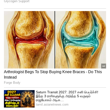
தமிழ், தெலுங்கு, கன்னடம், மலையாளம்
என பல்வேறு மொழிகளில் நடித்து வந்த
இவர், தற்போது மீண்டும் நடிப்பில் பிசியாகி
வருகிறார். தற்போது நவரச நாயகன்
கார்த்திக்கு ஜோடியாக தீ இவண் படத்தில்
நடித்து முடித்துள்ளார் சுகன்யா. இப்படத்தின்
பின்னணி பணிகள் தற்போது பிசியாக
நடைபெற்று வருகிறது. விரைவில் ரிலீசாக
உள்ளது.