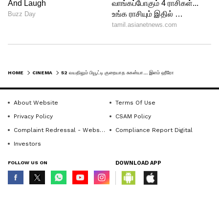
LATEST VIDEOS
HOME
CINEMA
52 வயதிலும் பியூட்டி குறையாத சுகன்யா... இளம் ஹீரோயின்களுக்கே டஃப் கொடுக்கும் லேட்டஸ்ட் யங் லுக் போட்டோஸ் இதோ
About Website
Terms Of Use
Privacy Policy
CSAM Policy
Complaint Redressal - Website
Compliance Report Digital
Investors
ABOUT THE AUTHOR
FOLLOW US ON
DOWNLOAD APP
Ganesh A
GA
இவர் பொறியியல் பட்டதாரி. செய்தி எழுதுவதில் 7
ஆண்டுகளுக்கும் மேலான அனுபவம் உள்ளவர்.
© Copyright 2026 Asianxt Digital Technologies Private Limited (Formerly
இவர் கடந்த 3 ஆண்டுகளாக ஏசியாநெட் நியூஸ்
known as Asianet News Media & Entertainment Private Limited) | All Rights
தமிழில் சப்-எடிட்டராக பணியாற்றி வருகிறார்.
Reserved