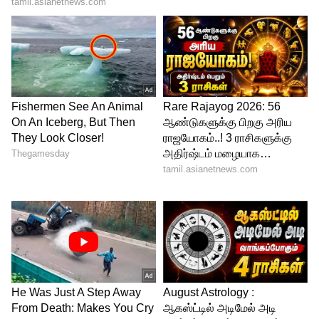
அதேபோல் இந்தியன் 2 படத்திலும் முக்கிய
கதாபாத்திரத்தில் நடித்து வருவதாக
கூறப்படுகிறது. தற்போது 52 வயதாகும்
சுகன்யா, இந்த வயதிலும் இளம்
நடிகைகளுக்கு டஃப் கொடுக்கும் வகையில்
செம்ம யங்காக காட்சி அளிக்கிறார்.
அவரின் லேட்டஸ்ட் புகைப்படங்கள் சமூக
வலைதளங்களில் வெளியாகி வைரலாகி
வருகின்றன.
இதையும் படியுங்கள்...
நாகசைதன்யா-
வெங்கட்பிரபு இணையும் படத்தின்
முக்கிய அறிவிப்பு வெளியானது..!