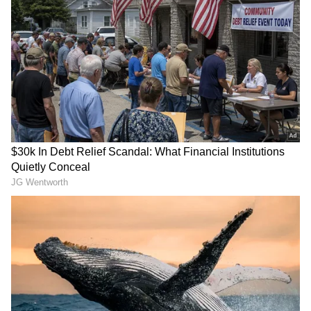
நடிகர்களுக்கு ஜோடியாக நடித்த இவர்
கடந்த 2002-ம் ஆண்டு ஸ்ரீதர் ராஜகோபால்
என்பவரை திருமணம் செய்துகொண்டார்.
இவர்களது திருமண வாழ்க்கை ஓராண்டு
மட்டுமே நீடித்தது.
ஏசியாநெட் தமிழ்-ஐ உங்கள் முதன்மைத்
தேர்வாக்குங்கள்