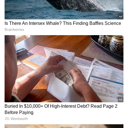
2
4
கணவருடன் ஏற்பட்ட கருத்து வேறுபாடு
காரணமாக கடந்த 2003-ம் ஆண்டே
இருவரும் விவாகரத்து செய்து பிரிந்தனர்.