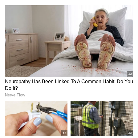
ரசிகர்களை மகிழ்ச்சியில் ஆழ்த்தியுள்ளது.
நம்பர் 1 டிரெண்டிங்கில் 'தக்காளி
இன்னும் மற்ற விவரங்கள் விரைவில்
வெற்றி கழகம்' பஸ்! யார் பாத்த
வெளியாகும். ஆக்‌ஷன்- எண்டர்டெயினராக
வேலைடா இது?
மிகப் பிரம்மாண்டமான பட்ஜெட்டில் படம்
தயாராக இருக்கிறது. பவன் குமார் இந்தப்
படத்தை வழங்குகிறார்.