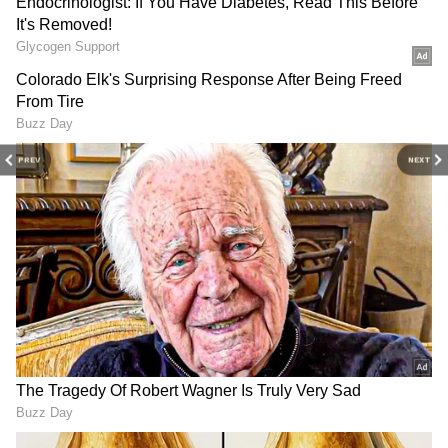
தமிழ் நியூஸின் பொழுதுபோக்கு பிரிவை
ஆராயுங்கள். சினிமா விமர்சனங்கள்
(Tamil Movies Review)
, நட்சத்திரங்களின்
நேர்காணல்கள், தொடர்களில் நடக்கும்
ட்ராமா மற்றும் பொழுதுபோக்கு உலகின்
டிரெண்ட்ஸ்பாட்டிங்குடன் எப்போதும்
PREV
NEXT
புதுப்பித்த நிலையில் இருங்கள்.
திரையரங்குப் பின்னணி
கதைகள்,
டிரெய்லர்
வெளியீடுகள்மற்றும்
ரெட் கார்பெட் தருணங்களை அறிந்து
கொள்ளுங்கள்.
அழகான காட்சிகளை படமாக்குவதில்
திறமையான ஒளிப்பதிவாளரான SR கதிர்
இந்தப் படத்தில் இணைகிறார். படத்தின்
வசனத்தை அபூரி ரவி எழுதுகிறார்.
படத்தின் எடிட்டிங்கை வெங்கட் ராஜன்