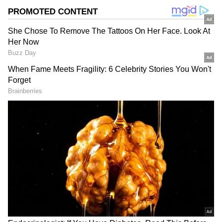
பணியாற்றி வருகிறார். சினிமா மற்றும் லைப்
ஸ்டைல் செய்திகளை எழுதி வருகிறார்.
DOWNLOAD APP
தமிழ் சினிமா
(Tamil Cinema News)
, டிவி
நிகழ்ச்சிகள்
(Tamil TV Shows)
,
செலிபிரிட்டி செய்திகள் மற்றும்
சமீபத்திய அப்டேட்களுக்காக ஏஷ்யாநெட்