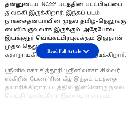
தன்னுடைய 'NC22' படத்தின் படப்பிடிப்பை
துவக்கி இருக்கிறார். இந்தப் படம்
நாகசைதன்யாவின் முதல் தமிழ்-தெலுங்கு
பைலிங்குவலாக இருக்கும். அதேபோல,
இயக்குநர் வெங்கட்பிரபுவுக்கும் இதுதான்
முதல் தெலுங்கு படம். இதில்
Read Full Article
கதாநாயகியாக கீர்த்தி ஷெட்டி நடிக்கிறார்.
ஸ்ரீனிவாசா சித்தூரி 'ஸ்ரீனிவாசா சில்வர்
ஸ்கிரீன் பேனர்'ரின் கீழ் இந்தப் படத்தை
தயாரிக்கிறார். படத்தில் இன்னொரு நல்ல
செய்தி 'மாஸ்ட்ரோ' இளையராஜாவும்,
'லிட்டில் மாஸ்ட்ரோ' யுவன்ஷங்கர் ராஜாவும்
இணைந்து இசையமைக்கிறார்கள்.
LATEST VIDEOS
இவர்கள் இருவரும் ஒன்றாக இணைந்து
ஒரு படத்தின் ஆல்பத்தில் பணிபுரிவது