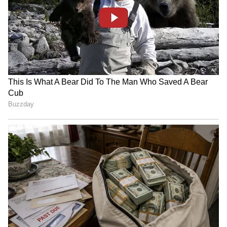
முதல் பெரியவர் வரை அனைத்து
வயதினரையும் பெரிதும் கவர்ந்தது.
ஒவ்வொரு வார இறுதியில் அந்நிகழ்ச்சி
ஒளிபரப்பாகும் போகும் டிஆர்பி எகிற
ஆரம்பித்தது.
இதையும் படியுங்கள்...
ரூ.100 கோடிக்கு
மேல் வசூல்..திருப்புமுனை தந்த
திருச்சிற்றம்பலம்- ஹாட்ரிக் தோல்விக்கு
பின் தனுஷ் மீண்டுவந்த கதை
அன்றைய காலகட்டத்தில் சினிமா நடிகர்,
நடிகைகளுக்கு இருந்த ரசிகர்கள் அளவுக்கு
பெப்சி உமாவுக்கு ரசிகர்களின் ஆதரவு
இருந்ததால், பெப்சி உங்கள் சாய்ஸ்
நிகழ்ச்சியை 15 ஆண்டுகளாக