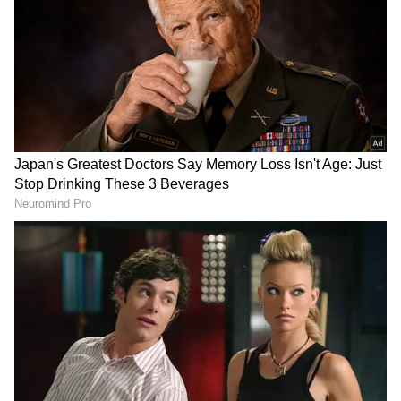
ஒளிபரப்பான வாங்க பழகலாம் நிகழ்ச்சி
மூலம் தனது பயணத்தை தொடங்கினார்.
இந்த நிகழ்ச்சி 100 எபிசோடுகளை தாண்டி
வெற்றிகரமாக ஒளிபரப்பான சமயத்தில்
தான் அவருக்கு பெப்சி உங்கள் சாய்ஸ்
நிகழ்ச்சியை தொகுத்து வழங்க வாய்ப்பு
வந்துள்ளது. இந்த வாய்ப்பை ஏற்பதற்கு
முன் பல்வேறு கண்டிஷன்களை
போட்டாராம் உமா. அது என்னவென்றால்,
தன்னுடைய உடை, மேக் அப் மற்றும் தான்
பேசக்கூடிய ஸ்டைல் உள்ளிட்ட
விஷயங்களில் நீங்கள் தலையிடக்கூடாது
என்பதுதானாம். அதற்கு நிகழ்ச்சி
ஏற்பாட்டாளர்கள் ஓகே சொன்னதை அடுத்து