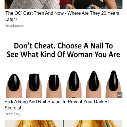
தான் அந்நிகழ்ச்சியை தொகுத்து வழங்க
சம்மதித்தாராம் உமா.
ஏசியாநெட் தமிழ்-ஐ உங்கள் முதன்மைத்
தேர்வாக்குங்கள்