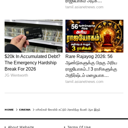
மிகப்பெரிய அளவில் வளர்ச்சி
அடைந்ததால் அன்றைய காலகட்டத்தில்
இருந்த முன்னணி இயக்குனர்கள் பலரும்
அவரை சினிமாவில் நடிக்க வைக்க
முயற்சித்தனர். குறிப்பாக சொல்ல
வேண்டும் என்றால் நடிகர் ரஜினிகாந்த்
தன்னுடைய முத்து படத்தில் ஹீரோயினாக
நடிக்க முதலில் பெப்சி உமாவை தான்
அணுகினாராம். ஆனால் அவர் முடியவே
முடியாது என மறுத்த பின்னர் தான்
அப்படத்தில் மீனாவை நடிக்க
வைத்துள்ளனர்.
HOME
CINEMA
ரசிகர்கள் கோவில் கட்டும் அளவிற்கு பேமஸ் ஆக இருந்த பெப்சி உமா.... தற்போது என்ன செய்கிறார் தெரியுமா?
இதையும் படியுங்கள்...
திருச்செந்தூர்
கோவிலில் சுவாமி தரிசனம் செய்தார்
About Website
Terms Of Use