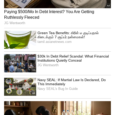
வெற்றிகரமாக நடத்தினார் உமா.
அதுமட்டுமின்றி அந்த ஷோவில் பெப்சி
உமா, கவர்ச்சி உடை அணிந்ததே இல்லை
அதுமட்டுமின்றி கவர்ச்சியாக பேசியதும்
இல்லை. இதன் காரணமாகவே அவரை
மக்களுக்கு மிகவும் பிடித்துப் போனது.