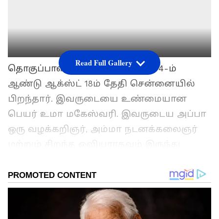
Read Full Gallery
தொகுப்பாளினி பெப்சி உமா, 1974-ம்
ஆண்டு ஆக்ஸ்ட் 18ம் தேதி சென்னையில்
பிறந்தார். இவருடையை உண்மையான
பெயர் உமா மகேஸ்வரி. இவருடைய அப்பா
ஒரு வழக்கறிஞர், அம்மா நடனக்கலைஞர்
மற்றும் சிறந்த ஓவியராகவும் இருந்து
வந்துள்ளார். சென்னையில் பள்ளிப்படிப்பை
படித்த இவர், 12-ம் வகுப்பு படிக்கும்போதே
தொகுப்பாளினியாக அறிமுகமாகிவிட்டார்.
இவர் முதன்முதலில் தூர்தர்ஷனில்