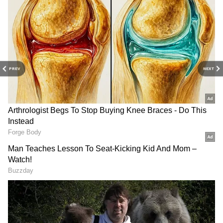
2
5
PREV
NEXT
இந்நிகழ்ச்சி ஒளிபரப்பான சில
நாட்களிலேயே மக்கள் மத்தியில்
மிகப்பெரிய அளவில் ரீச் ஆகிவிட்டது.
இதற்கு காரணம் அவர் அணிந்து வரும்
புடவை, அவருடைய ஹேர்ஸ்டைல் மற்றும்
அவர் பேசும் விதம் ஆகியவை சிறியவர்