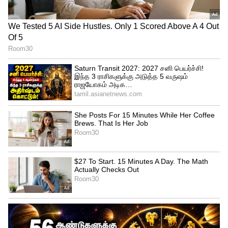
Related Articles
IRCTC: ரயில் ஸ்லீப்பர் டிக்கெட்டில் ஏசியில்
பயணிக்கலாம்.. இந்த ரகசிய 'ட்ரிக்'
உங்களுக்கு தெரியுமா?
IRCTC Tirupati Tour: குறைந்த செலவில்
குடும்பத்தோடு திருப்பதி போகணுமா?
இந்த பேக்கேஜை மிஸ் பண்ணாதீங்க!
3
5