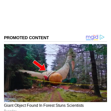
நடைமுறையில் உள்ள தற்போதைய
முன்பதிவு தளத்திற்கு மாற்றாக அமையும்.
இது ரயில்வே வரலாற்றில் மிகப்பெரிய
தொழில்நுட்ப மேம்பாடுகளில் ஒன்றாகக்
கருதப்படுகிறது.
ஏசியாநெட் தமிழ்-ஐ உங்கள் முதன்மைத்
தேர்வாக்குங்கள்