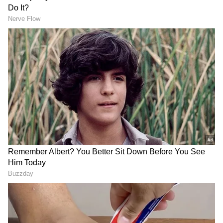
HHT (கையடக்க முனையம்) கருவியை
ரயில்வே மேம்படுத்துகிறது. ஒரு பயணி
சோதனைக்கு வரத் தவறினால், பயணச்சீட்டு
பரிசோதகர் காலியாக உள்ள இருக்கை
குறித்த தகவலை மேம்படுத்தப்பட்ட HHT
கருவியில் பதிவேற்றுவார். பயணச்சீட்டு
ஆசிரியர் (TTE) இதைச் செய்தவுடன்,
காலியாக உள்ள இருக்கைகள் குறித்த
தகவல் IRCTC இணையதளத்தில்
காட்டப்படும். பயணிகள் அடுத்த
நிலையத்திலிருந்து தாங்கள் செல்ல
வேண்டிய நிலையத்திற்கு
பயணச்சீட்டுகளை முன்பதிவு
செய்துகொள்ள முடியும்.