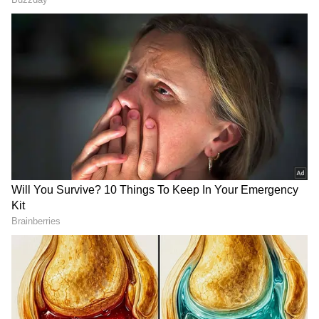
2
5
Image Credit :
AI
40 ஆண்டுகள் பழமையான முறை ஓய்வு
பெறுகிறது
ரயில்வேயின் தற்போதைய PRS முறை
கிட்டத்தட்ட 40 ஆண்டுகளுக்கு முன்பு