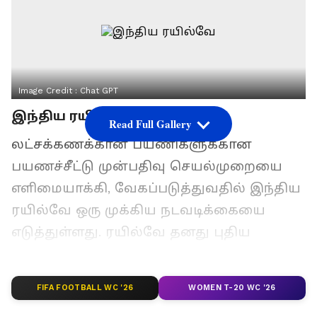
Image Credit :
Chat GPT
இந்திய ரயில்வே
Read Full Gallery
லட்சக்கணக்கான பயணிகளுக்கான
பயணச்சீட்டு முன்பதிவு செயல்முறையை
எளிமையாக்கி, வேகப்படுத்துவதில் இந்திய
ரயில்வே ஒரு முக்கிய நடவடிக்கையை
எடுத்துள்ளது. ரயில்வே தனது புதிய
பயணிகள் முன்பதிவு முறையை (PRS)
ஆகஸ்ட் 2026 முதல் படிப்படியாக
FIFA FOOTBALL WC '26
WOMEN T-20 WC '26
செயல்படுத்தும். இந்த முறை, 1986 முதல்