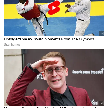
சமூக ரீதியாக பாதிக்கப்பட்டவர்களுக்கு
இலவச தையல் இயந்திரங்களை வழங்கி
வருகிறது.
School Holida
y: பள்ளி திறந்த கையோடு.!
தொடர்ந்து மூன்று நாட்கள் விடுமுறை.!
குஷியில் துள்ளிக்குதிக்கும்
மாணவர்கள்!