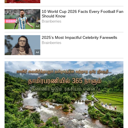
5
Image Credit :
Asianet News
என்னென்ன தகுதிகள் இருக்க
வேண்டும்?
இத்திட்டம் சுயவேலைவாய்ப்பு மற்றும்
நிலையான வருமானத்தை ஊக்குவிக்கும்
நோக்கில் செயல்படுத்தப்படுகிறது.
இத்திட்டத்தில் பயன் பெற மூன்று மாதம்
தையல் பயிற்சி பெற்றிருக்க வேண்டும்.