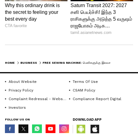
4
5
HOME
BUSINESS
FREE SEWING MACHINE: பெண்களுக்கு இலவச தையல் எந்திரம்! தமிழக அரசு சொன்ன குட் நியூஸ்! விண்ணப்பிப்பது எப்படி?
Image Credit :
Asianet News
About Website
Terms Of Use
ஆவணங்கள்
Privacy Policy
CSAM Policy
Complaint Redressal - Website
Compliance Report Digital
மாற்றுத்திறனாளிக்கான தேசிய அடையாள
Investors
அட்டை மற்றும் UDID அடையாள அட்டை
பெற்றிருக்க வேண்டும். இரு கைகளும்
FOLLOW US ON
DOWNLOAD APP
நல்ல நிலையில் உள்ள கால்கள்