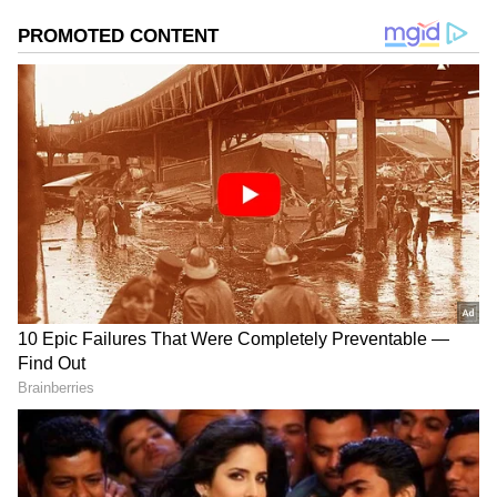
இருக்கக்கூடாது என்ற நோக்கத்தின்
அடிப்படையில் திட்டமானது
வகுக்கப்படுகிறது. அதன் படி மாதந்தோறும்
மகளிர் உரிமை தொகை, திருமண
உதவித்திட்டம், கர்ப்பிணி பெண்கள் உதவி
திட்டம், கணவனை இழந்த மற்றும்
கைம்பெண்களுக்கு சுய தொழில் தொடங்க
உதவி திட்டம் போன்ற பல்வேறு சூப்பரான
திட்டங்கள் நடைமுறையில் இருந்து
வருகிறது.
ஏசியாநெட் தமிழ்-ஐ உங்கள் முதன்மைத்
தேர்வாக்குங்கள்