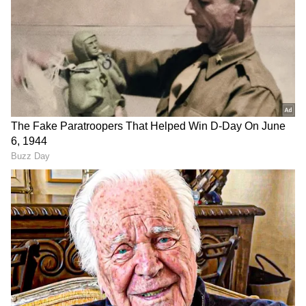
இந்த பேக்கேஜில் சென்னையில் இருந்தே
சொகுசான ஏசி பேருந்து (AC Semi-Sleeper
Bus / AC Tempo Traveller) வசதி
செய்யப்பட்டுள்ளது.
அதிகாலை புறப்பாடு
: சென்னையில்
உள்ள டி.நகர் (T. Nagar - Venkatanarayana
Road, Near TTD Temple), சைதாப்பேட்டை,
கிண்டி, போரூர் மற்றும் பூந்தமல்லி ஆகிய
முக்கிய இடங்களில் இருந்து அதிகாலை 5:00
மணிக்கு பேருந்து புறப்படும்.
காலை உணவு
: சரியாக காலை 8:00 முதல்
8:30 மணிக்குள் திருப்பதியை நெருங்கும்
வழியில் சிறந்த உணவகத்தில் உங்களுக்கு
சுவையான காலை உணவு வழங்கப்படும்.