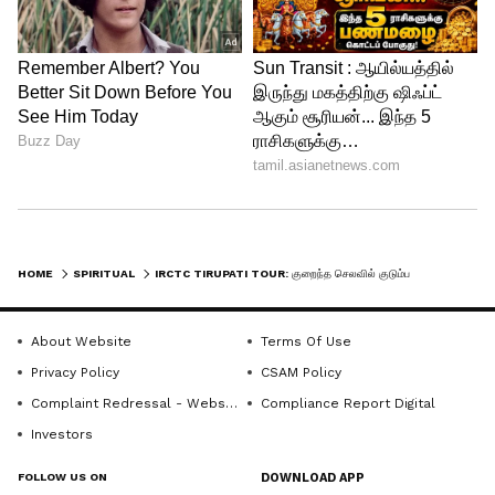
1 முதல் 2 மணிநேரத்திற்குள் குடும்பத்துடன்
மிக எளிதாக ஏழுமலையானை கண் குளிர
தரிசனம் செய்துவிடலாம்.
லட்டு பிரசாதம்
: தரிசனம் முடிந்தவுடன்
ஒவ்வொரு நபருக்கும் தலா ஒரு சுவையான
திருப்பதி லட்டு பிரசாதமாக வழங்கப்படும்.
HOME
SPIRITUAL
IRCTC TIRUPATI TOUR: குறைந்த செலவில் குடும்பத்தோடு திருப்பதி போகணுமா? இந்த பேக்கேஜை மிஸ் பண்ணாதீங்க!
About Website
Terms Of Use
Privacy Policy
CSAM Policy
Complaint Redressal - Website
Compliance Report Digital
Investors
FOLLOW US ON
DOWNLOAD APP