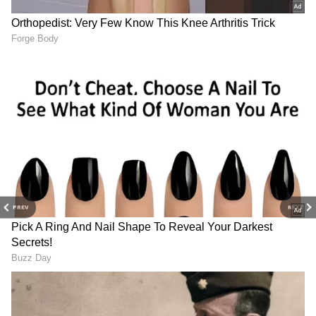
2
7
Image Credit :
Social Media
PREV
NEXT
டென்ஷன் இல்லாத ரயில் பயணம்:
எப்போது, எங்கே தொடங்குகிறது?
குடும்பத்துடன் பயணிக்கும் போது ரயிலில்
சீட் கிடைப்பது பெரிய சவால் என்பதால்,