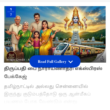
1
7
Image Credit :
Asianet News
Read Full Gallery
திருப்பதி பை நாராயணாத்ரி எக்ஸ்பிரஸ்
பேக்கேஜ்
தமிழ்நாட்டில் அல்லது சென்னையில்
இருந்து குடும்பத்தோடு ஒரு ஆன்மீகப்
பயணம் போக வேண்டும் என்று
நினைத்தாலே முதலில் நினைவுக்கு வருவது