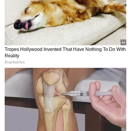
ஐ.ஆர்.சி.டி.சி (IRCTC) ஒரு அசத்தலான
'சென்னை - திருப்பதி ஒரு நாள் பேருந்து
சுற்றுலா தொகுப்பை' வழங்குகிறது.
ஏசியாநெட் தமிழ்-ஐ உங்கள் முதன்மைத்
தேர்வாக்குங்கள்