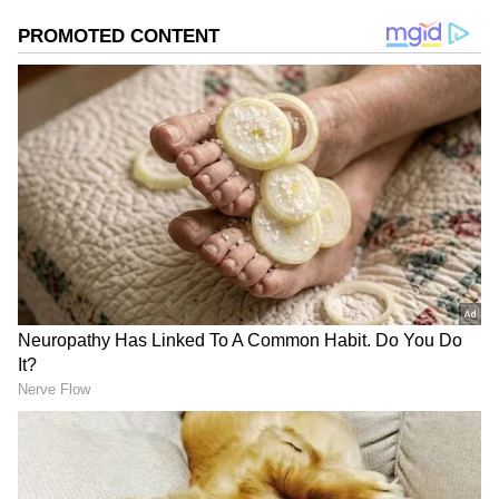
திருப்பதி தான். ஆனால், வயதான
பெற்றோர், குழந்தைகளை கூட்டிக்கொண்டு
ரயிலில் டிக்கெட் பிடிப்பதில் தொடங்கி,
திருப்பதியில் தங்குவதற்கு நல்ல ஹோட்டல்
அறை தேடுவது, உள்ளூர் கோயில்களுக்குச்
செல்ல வண்டி பேசுவது என
எல்லாவற்றையும் திட்டமிடுவதற்குள்
போதும் போதும் என்றாகிவிடும்.
பட்ஜெட்டும் கையை மீறிப் போய்விடும்.
இனி அந்த கவலைகளே வேண்டாம்!
தமிழ்நாட்டில் இருந்து, குறிப்பாக
சென்னையில் இருந்து குடும்பத்தோடு மிகக்
குறைந்த செலவில், எந்தவித டென்ஷனும்
இல்லாமல் 1 நாளில் திருப்பதி சென்று வர