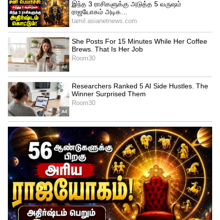
Related Articles
Chennai Budget Tour: சென்னை சுற்றுலா.!
நாள் முழுவதும் கொண்டாட இத்தனை
இடங்களா? பக்காவான பட்ஜெட் டூர்.!
Summer Tour: உள்ளூர் செலவில் உலக
சுற்றுலா.! நீலக்கடலும், வெள்ளை
வீடுகளும்… கனவு போல ஒரு டூர்!
3
7
Image Credit :
Asianet News