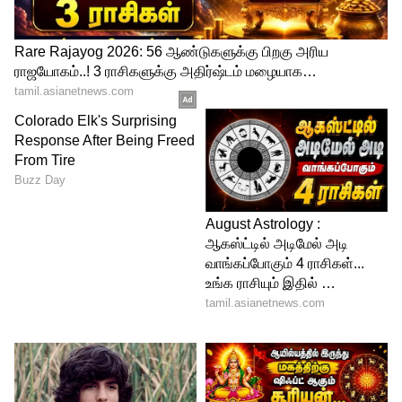
சிறப்பு விரைவு தரிசனத்துடன் திருமலை
பயணம்!
மலைப் பயணம்
: காலை 8:30 மணிக்கு
திருப்பதிக்கு வந்தடைந்ததும், அங்கிருந்து
திருமலை திருப்பதி தேவஸ்தானத்தின்
(APSRTC) பேருந்து மூலம் குடும்பத்துடன்
திருமலை மலைக்கு அழைத்துச்
செல்லப்படுவீர்கள்.
சிறப்பு தரிசனம்
(Special Entry Darshan):
இந்த பேக்கேஜின் மிகப்பெரிய பிளஸ்
பாயிண்ட்டே இதில் ரூ. 300 மதிப்புள்ள
சிறப்பு விரைவு தரிசன டிக்கெட்
சேர்க்கப்பட்டுள்ளது தான். இதனால் பல
மணிநேரம் வரிசையில் காத்துக்கிடக்காமல்,