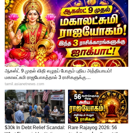
தான்
எந்த ராசிக்காரர்கள் என்ன வழிபாடு
செய்தால் நினைத்தது நடக்கும்?
3
6
Image Credit :
Getty
விருச்சிகம் (Scorpio) :
விருச்சிக ராசிக்காரர்கள் வெளியில்
கடினமாகத் தெரிந்தாலும், உள்ளுக்குள் மிக
மென்மையானவர்கள்.