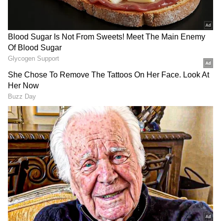
ராசியினர், ஒருமுறை ஒருவரைத் தங்களின்
நெருங்கிய வட்டத்தில் சேர்த்துவிட்டால்,
அவர்களுக்காக எதையும் செய்யத்
துணிவார்கள். ஆனால், இவர்களின்
மென்மையான குணத்தை மற்றவர்கள்
தங்களுக்குச் சாதகமாகப் பயன்படுத்தி,
காரியம் முடிந்ததும் விலகி விடுவார்கள்.
இவர்கள் புதன்கிழமைகளில்
பறவைகளுக்குத் தானியங்கள் வழங்குவது
இவர்களுக்கு நல்ல மனிதர்களை
அடையாளம் காட்டும்.