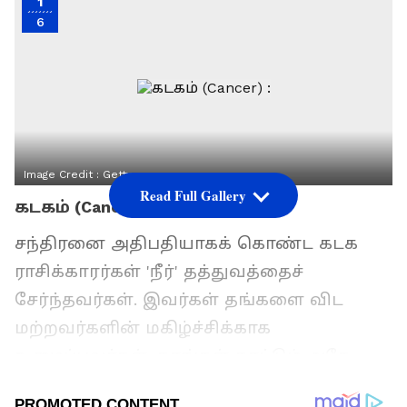
1
6
Image Credit :
Getty
Read Full Gallery
கடகம் (Cancer) :
சந்திரனை அதிபதியாகக் கொண்ட கடக
ராசிக்காரர்கள் 'நீர்' தத்துவத்தைச்
சேர்ந்தவர்கள். இவர்கள் தங்களை விட
மற்றவர்களின் மகிழ்ச்சிக்காக
உழைப்பவர்கள். தாங்கள் காட்டும் அதே
தூய்மையான அன்பை மற்றவர்களும் காட்ட