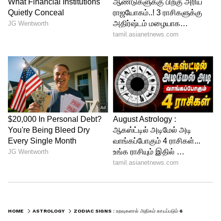
நம்பியவர்களுக்காகத் தங்கள் உயிரையும்
கொடுப்பார்கள். ஆனால், இவர்களின்
தீவிரமான பாசத்தைப் புரிந்து
கொள்ளாதவர்கள் இவர்களுக்குத் துரோகம்
செய்யும் போது, இவர்களின் மனம்
ஆழமாகக் காயமடைகிறது.
செவ்வாய்க்கிழமை தோறும் பைரவர்
வழிபாட்டை மேற்கொள்வது, மனக்
காயங்களில் இருந்து விரைவில் மீள
உதவும்.
HOME
ASTROLOGY
ZODIAC SIGNS : உறவுகளால் அதிகம் காயப்படும் 6 ராசிக்காரர்கள் யார் தெரியுமா?