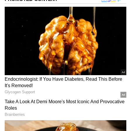
வேண்டும் என்று எதிர்பார்ப்பதால், மிக
எளிதாக உறவுகளால் கவரப்பட்டு, பின்பு
காயப்படுகிறார்கள். பௌர்ணமி நாட்களில்
நெய் தீபம் ஏற்றி சந்திர தரிசனம் செய்வது,
உறவுகளிடம் சரியான இடைவெளியைப்
பேண உதவும்.
ஏசியாநெட் தமிழ்-ஐ உங்கள் முதன்மைத்
தேர்வாக்குங்கள்