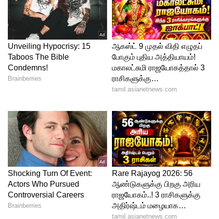
துஸ்பிரயோகம் செய்திருக்கலாம் என்றும்
சந்தேகிக்கப்படுகிறது. சமீபகாலமாக
பள்ளிச் சிறுமிகள் பாலியல்
வன்கொடுமைக்கு ஆளாக்கப்படும்
சம்பவங்கள் பரவலாக அதிகரித்துள்ளன,
இந்த ஆண்டு மார்ச் மாதம் உத்திர பிரதேசம்
முசாபர்நகர் மாவட்டத்தில் இதே போன்ற
சம்பவம் ஒன்று நிகழ்ந்தது, 71 வயதான
பள்ளி பிரின்ஸ்பல் 9 வயது சிறுமியை
பாலியல் பலாத்காரம் செய்தார் பின்னர்
போலீசார் அவரை கைது செய்தனர் என்பது
குறிப்பிடத்தக்கது.