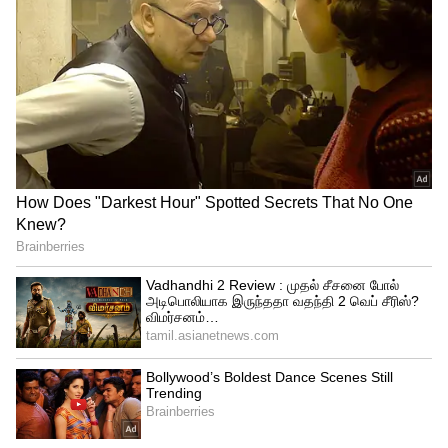
இந்நிலையில் அப்பள்ளியில் படிக்கும் 9
வயது சிறுமியை பிரின்ஸ்பல் மகன் யாசிர்
பள்ளிக்கூட மொட்டை மாடிக்கு அழைத்துச்
சென்று அதில் உள்ள அறையில் வைத்து
பாலியல் வன்புணர்வு செய்ததாக
தெரிகிறது, இதனையடுத்து அந்த சிறுமி
தனக்கு நடந்த கொடுமை குறித்து
பெற்றோரிடம் கூறினார், அதைக்கேட்டு
அதிர்ச்சியடைந்த பெற்றோர்கள் இந்த
சம்பவம் குறித்து சந்தோஷ் நகர் காவல்
நிலையத்தில் புகார் கொடுத்தனர்,
இதனையடுத்து பெற்றோர்கள் பள்ளியை
முற்றுகையிட்டு போராட்டம் நடத்தினர்,
பின்னர் இது குறித்து வழக்குப்பதிவு செய்த