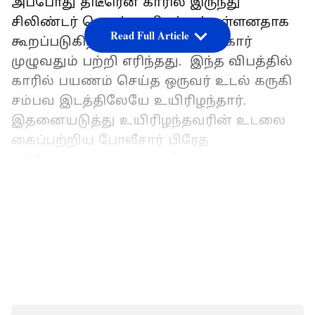
அப்போது திடீரென காரில் இருந்து
சிலிண்டர் வெடித்து விபத்துக்குள்ளனதாக
Read Full Article
கூறப்படுகிறது. இந்த விபத்தில் கார்
முழுவதும் பற்றி எரிந்தது. இந்த விபத்தில்
காரில் பயணம் செய்த ஒருவர் உடல் கருகி
சம்பவ இடத்திலேயே உயிரிழந்தார்.
இதனையடுத்து உயிரிழந்தவரின் உடலை
கைப்பற்றிய போலீசார் பிரேத
பரிசோதனைக்கு அனுப்பிவைத்துள்ளனர்.
இது விபத்தா அல்லது அசம்பாவித
LATEST VIDEOS
சம்பவங்கள் ஏதேனும் நிகழ்த்தும்
நடவடிக்கையா என்ற கோணத்தில்
தற்பொழுது விசாரணை நடத்தி
வருகின்றனர். மேலும் இந்த பகுதியில்
போக்குவரத்து மாற்றம் செய்யப்பட்டுள்ளது.