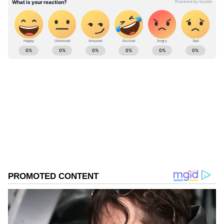
வங்கக்கடலில் அடுத்த 12 மணி நேரத்தில்
புயல் ..110 கி.மீட்டர் வேகத்தில் சூறாவளி
காற்று.. வானிலை மையம்
ABOUT THE AUTHOR
Ajmal Khan
AK
அஜ்மல்கான், பிரபல தொலைக்காட்சிகளில் மூத்த
மற்றும் சிறப்பு செய்தியாளராக பணிபுரிந்துள்ளார்.
20வருடங்களாக செய்தித்துறையில் பணியாற்றி
வரும் இவர், கடந்த 3 ஆண்டுகளாக ஏசியா நெட்
குற்றம்
இணையதளத்தில் தமிழ்நாடு மற்றும் அரசியல்
தமிழ்நாடு
சார்ந்த செய்திகளையும் எழுதி வருகிறார்.
Published :
Oct 23 2022, 02:19 PM IST
Follow Us