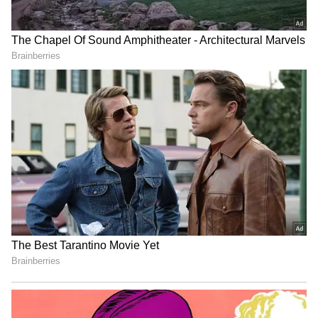
வருகின்றனர்.
சுகாதாரத் துறையில்
சாதனையா? சோதனையா? –
விமர்சனங்களுக்கு அமைச்சர்
அருண்ராஜ் காரசார பதிலடி!
தமிழக மாணவர்களை விரட்டி விரட்டி