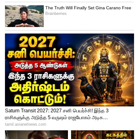
சதியா.? விபத்தா.?