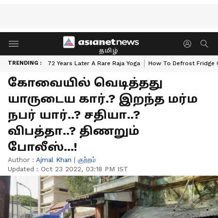
தமிழ்
TRENDING :
72 Years Later A Rare Raja Yoga
How To Defrost Fridge 
கோவையில் வெடித்தது
யாருடைய கார்.? இறந்த மர்ம
நபர் யார்..? சதியா..?
விபத்தா..? திணறும்
போலீஸ்...!
Author :
Ajmal Khan
|
குற்றம்
Updated :
Oct 23 2022, 03:18 PM IST