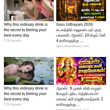
இந்தநிலையில் சம்பவ இடத்தில் தமிழக
டிஜிபி சைலேந்திர பாபு ஆய்வு
மேற்கொண்டார். இதனை தொடர்ந்து
செய்தியாளர்களிடம் பேசிய அவர், கார்
விபத்து தொடர்பாக புலன் விசாரணை
நடைபெற்று வருகிறது. 6 தனிப்படைகள்
அமைக்கப்பட்டுள்ளதாகவும், தடவியல்
துறையினர் சென்னையில் இருந்து
வந்துள்ளதாக தெரிவித்தார். வெடிகுண்டு
நிபுணர்களும் சம்பவ இடத்தில் விசாரணை
மேற்கொண்டு வருவதாக கூறினார்.