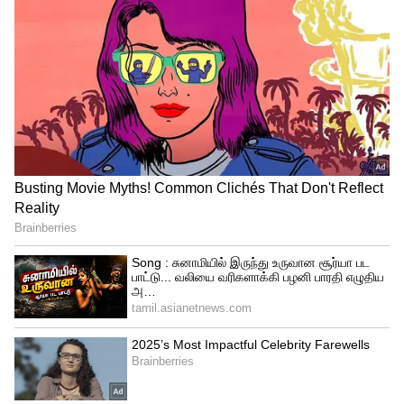
தாக்கிய கொடூரம்..! திருப்பதி
டோல்கேட்டில் மர்ம நபர்கள் தாக்கியதால்
பரபரப்பு