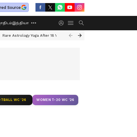
red Source
திடம்
இந்தியா
Rare Astrology Yoga After 18 Years
Dwi Pushkar Yoga 2026
Guru Peyar
TBALL WC '26
WOMEN T-20 WC '26