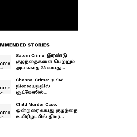
MMENDED STORIES
Salem Crime: இரண்டு
குழந்தைகளை பெற்றும்
அடங்காத 23 வயது
லலிதா.. அலறிய சேலம்..
நடந்தது என்ன?
Chennai Crime: ரயில்
நிலையத்தில்
சூட்கேஸில்
தலையில்லாத சடலம்!
கணவனை துண்டு
Child Murder Case:
துண்டாக வெட்டி
ஒன்றரை வயது குழந்தை
கொன்றது ஏன்? சிக்கிய
உயிரிழப்பில் திடீர்
மனைவி பகீர்
திருப்பம்.. 7 இடங்களில்
எலும்பு முறிவு.. உடலில் 91
காயங்கள்.. அதிர்ச்சி