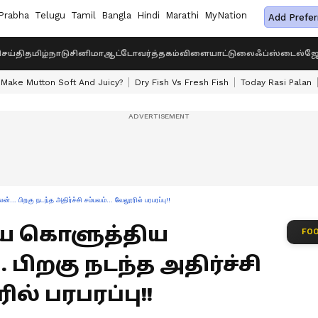
Prabha
Telugu
Tamil
Bangla
Hindi
Marathi
MyNation
Add Prefer
ெய்தி
தமிழ்நாடு
சினிமா
ஆட்டோ
வர்த்தகம்
விளையாட்டு
லைஃப்ஸ்டைல்
ஜோ
Make Mutton Soft And Juicy?
Dry Fish Vs Fresh Fish
Today Rasi Palan
பிறகு நடந்த அதிர்ச்சி சம்பவம்… வேலூரில் பரபரப்பு!!
ை கொளுத்திய
FOO
ிறகு நடந்த அதிர்ச்சி
ல் பரபரப்பு!!