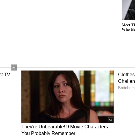
ிஸ் ஹாஸ்டலுக்குள் நுழைந்து உல்லாசம்..??
 அட்டூழியம்.. 3 பேர் கைது.
ள்ளவர்கள் இதுக்குறித்து
ளித்தனர். அதன்பேரில் அங்கு வந்த
ு ரமேஷை மீட்டு மருத்துவமனைக்கு அனுப்பி