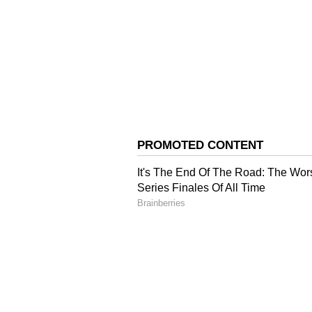
இதையும் படிங்க:
தினமும் லேட
கதவை உடைத்து உள்ளே சென்று
ரமேஷ் குதித்ததை பார்த்த அங்கு
காவல்துறையினருக்கு தகவல் அ
காவல்துறையினர், அகழிலிருந்த