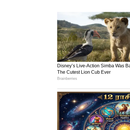
வைத்தனர். அதை தொடர்ந்து உடல
திலகவதியையும் காவல்துறையினர
மருத்துவமனைக்கு அனுப்பி வைத்
திலகவதிக்கு தீவிர சிகிச்சை அளி
பதிவு செய்த போலீஸார், இருவர
கள்ளக்காதலன் கள்ளக்காதலியை 
பரபரப்பை ஏற்படுத்தியுள்ளது.