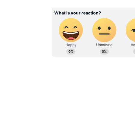
போல் சந்திக்கும் வாடகை வீட்டி
இருக்கிறார். அந்த வீட்டிற்கு வ
ஈடுபட்டுள்ளார். இதனால் இருவர
ஏற்பட்டுள்ளது. இதில் ஆத்திர
மறைத்து வைத்திருந்த பெட்ரோலை
வைத்துள்ளார். இதை அடுத்து த
துடிதுடித்த திலகவதி பெட்ரோல
கட்டிபிடித்து என்னோடு சேர்ந்து
ரமேஷ் மீதும் தீ பரவியுள்ளது. 
வீட்டிலிருந்து அரை நிர்வாணத
சென்று வலி எரிச்சல் தாங்க ம
குதித்துள்ளார்.