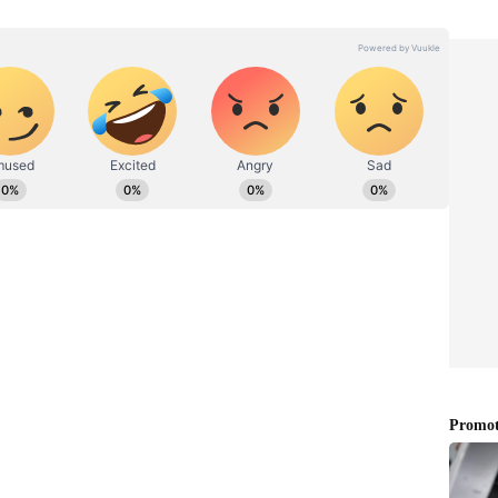
ற்கு வரும்படி போனில் அழைத்து
ந்த திலகவதியிடம், ரமேஷ் தகராறில்
ுக்கும் இடையே கடும் வாக்குவாதம்
ம் அடைந்த கள்ளக்காதலன் ரமேஷ் ஏற்கனவே
 எடுத்து திலகவதி மீது ஊற்றி தீ
ிலகவதி உடல் முழுவதும் தீ மல மல பரவவே
் ஊற்றி தீ வைத்த கள்ளக்காதலன் ரமேஷை
 நீயும் எரிந்து போ என்று கூறியுள்ளார். இதனால்
இதை அடுத்து ரமேஷ் கூச்சலிட்டுக்கொண்டு
்தோடு அரை கிலோ மீட்டர் தொலைவிற்கு ஓடி
ுடியாமல் வேலூர் கோட்டை அகழியில்