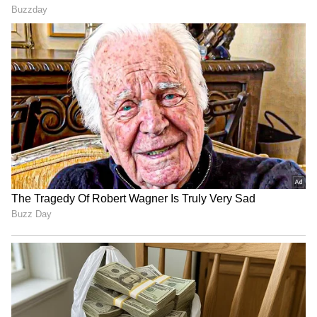
மேலும் சிறுமி மாயமான தினத்தன்று
அவரும் தலைமறைவானதால் சிறுமியை
அவரே கொலை செய்து விட்டு
தப்பிச்சென்றாரா? என்ற
சந்தேகத்தின்பேரில் போலீசார்
காளிமுத்துவை தீவிரமாகத்
தேடிவருகின்றனர். இந்த சம்பவம்
அப்பகுதியில் பெரும் அதிர்ச்சியை
ஏற்படுத்தி உள்ளது.