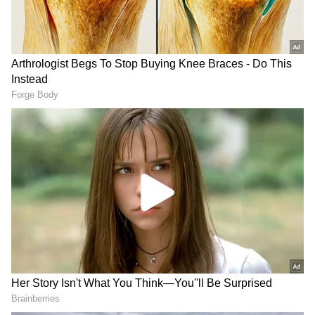
DOWNLOAD APP
மேலும் செய்திகளுக்கு..
மதுரைக்கு
எய்ம்ஸ் வருமா ? வராதா ?? பாஜகவை
பங்கமாக கலாய்க்கும் நெட்டிசன்கள் !