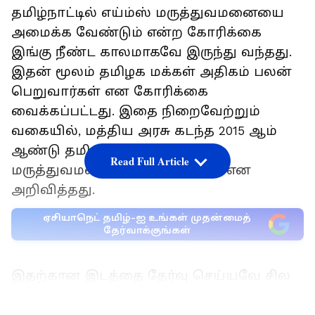
தமிழ்நாட்டில் எய்ம்ஸ் மருத்துவமனையை
அமைக்க வேண்டும் என்ற கோரிக்கை
இங்கு நீண்ட காலமாகவே இருந்து வந்தது.
இதன் மூலம் தமிழக மக்கள் அதிகம் பலன்
பெறுவார்கள் என கோரிக்கை
வைக்கப்பட்டது. இதை நிறைவேற்றும்
வகையில், மத்திய அரசு கடந்த 2015 ஆம்
ஆண்டு தமிழகத்தில் எய்ம்ஸ்
Read Full Article
மருத்துவமனை அமைக்கப்படும் என
அறிவித்தது.
ஏசியாநெட் தமிழ்-ஐ உங்கள் முதன்மைத்
தேர்வாக்குங்கள்
இதற்கான இடத்தை தேர்வு செய்யவே சில
மாதங்கள் வரை ஆனது. பின்னர் எய்ம்ஸ்