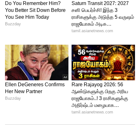
மதுரை எம்பி வெங்டேசன், ‘புல்புல்
பறவைகள் மூலம் 95 சதவிகித வேலையைக்
கட்டி முடித்த மதுரை எய்ம்ஸ் கடிதத்தைத்