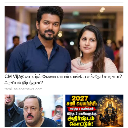
அதற்கான தொகை ஒதுக்கப்பட்ட
நிலையில், இன்று எய்ம்ஸ்
மருத்துவமனையின் முதற்கட்ட பணிகளில்
95% முடிவடைந்துள்ளன. விரைவில் எய்ம்ஸ்
மருத்துவமனை நாட்டுக்கு
அர்ப்பணிக்கப்படும்’ என்று பேசியிருந்தார்.
எய்ம்ஸ் குறித்த நட்டாவின் இந்த பேச்சு
இணையத்தில் வேகமாகப் பரவியது.
மதுரை எய்ம்ஸ் கட்டுமான பணிகளில்
சுற்றுச் சுவரைத் தவிர எதுவும் கட்டவில்லை
என்று இணையத்தில் பலரும் சாடி
வந்தனர்.