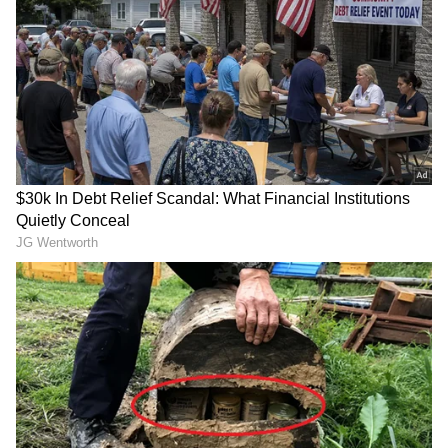
மருத்துவமனைக்கா கூடுதல் நிதி
டிஎன்ஃபிஎல் கிரிக்கெட்:
ஒதுக்கப்பட்டு உள்ளது. எய்ம்ஸ் எங்கு
திண்டுக்கல் டிராகன்ஸை வீழ்த்தி
அமைக்கலாம் என்று சிக்கல் எழுந்த
நெல்லை ராயல் கிங்ஸ் அபார
நிலையில், மதுரையில் கட்ட முடிவு
வெற்றி!
செய்தோம்.
சேப்பாக் சூப்பர் கில்லீஸ்
அணியை வீழ்த்தி ஐடிரீம்
திருப்பூர் தமிழன்ஸ் அபார
வெற்றி!