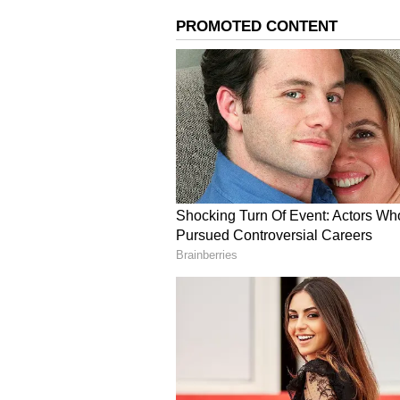
தற்போது பிரியாணி மேன் அபிஷ
முயன்றுள்ள சம்பவம் மேலும் பர
தற்கொலைக்கு ஜேசன் என்பவர் த
மாட்டி தற்கொலை செய்துகொள்ள
நேரலையில் பார்த்த அவரது நண்ப
போன் போட்டு விஷயத்தை கூறி இ
இதனால் பதறிப்போன அபிஷேக்க
முயற்சியை தடுத்திருக்கிறார். 
சோசியல் மீடியாவில் காட்டுத்த
தற்கொலைக்கு காரணம் ஜேசன் எ
ஜேசன் திமுக-வை சேர்ந்தவர் எனக
இதனால் திமுகவினரை நெட்டிசன
இதையும் படியுங்கள்...
Raayan :
ஆபிஸில் ரவுசு காட்டும் ரா