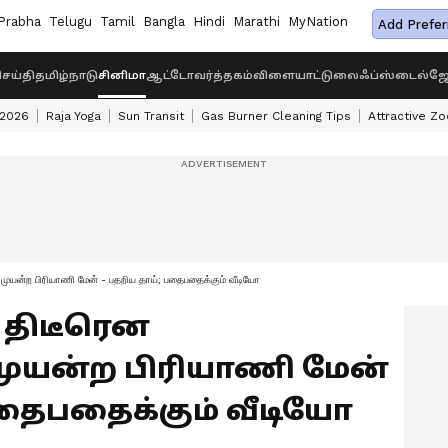
Prabha
Telugu
Tamil
Bangla
Hindi
Marathi
MyNation
Add Prefer
ெய்தி
தமிழ்நாடு
சினிமா
ஆட்டோ
வர்த்தகம்
விளையாட்டு
லைஃப்ஸ்டைல்
ஜோ
 2026
Raja Yoga
Sun Transit
Gas Burner Cleaning Tips
Attractive Zo
 முயன்ற பிரியாணி மேன் - பதறிய தாய்; பதைபதைக்கும் வீடியோ
் திடீரென
ுயன்ற பிரியாணி மேன்
பதைபதைக்கும் வீடியோ