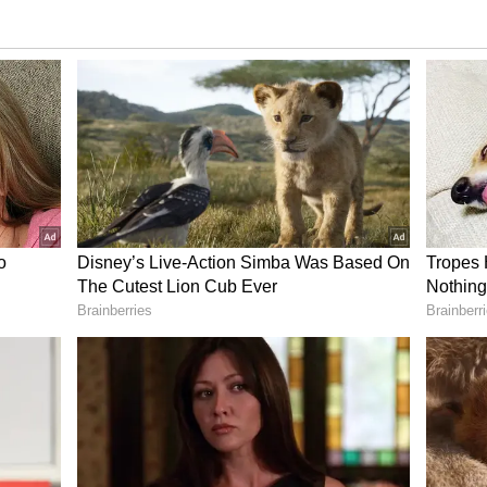
ேக், யூடியூப் நேரலையில் தற்கொலைக்கு
பரப்பை ஏற்படுத்தி இருக்கிறது. தனது
ான் காரணம் என்று கூறிவிட்டு துப்பட்டாவை
 அபிஷேக் முயல்கிறார். இந்த வீடியோவை
ர்கள் பதறியடித்து அபிஷேக்கின் அம்மாவுக்கு
ருக்கிறார்கள்.
ின் தாய் கதவை தட்டி, அவரின் தற்கொலை
இதுகுறித்த வீடியோ காட்சிகள் வெளியாகி
ீ போல் பரவி வருகிறது. பிரியாணிமேன் தன்
ன்பவர் தான் என கூறிய நிலையில், அந்த
்கூறி ஒரு சிலர் கிளப்பிவிட்டுள்ளனர்.
்கள் சாடி வருகின்றனர்.
 100 கோடியை நெருங்கும் வசூல்... பாக்ஸ்
யன் - 3 நாள் கலெக்‌ஷன் நிலவரம் இதோ