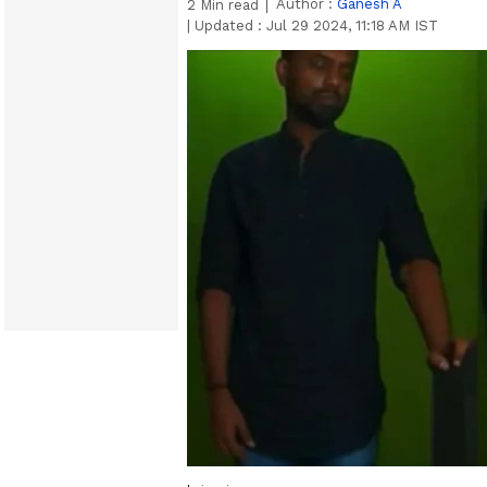
Author :
Ganesh A
2
Min read
|
Updated :
Jul 29 2024, 11:18 AM IST