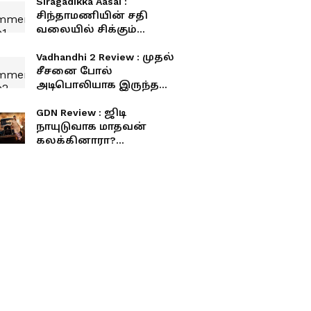
Siragadikka Aasai :
சிந்தாமணியின் சதி
வலையில் சிக்கும்
சத்யா... அருணுக்கு
அதிர்ச்சி கொடுத்த சீதா..!
Vadhandhi 2 Review : முதல்
சீசனை போல்
அடிபொலியாக இருந்ததா
வதந்தி 2 வெப் சீரிஸ்?
விமர்சனம் இதோ
GDN Review : ஜிடி
நாயுடுவாக மாதவன்
கலக்கினாரா?
சொதப்பினாரா? ஜிடிஎன்
விமர்சனம் இதோ