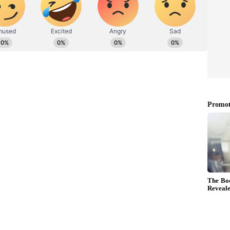
்ளுங்கள்.
செய்தி எழுதுவதில் 7 ஆண்டுகளுக்கும் மேலான
்த 3 ஆண்டுகளாக ஏசியாநெட் நியூஸ் தமிழில் சப்-
். டிஜிட்டல் மீடியா பற்றி நன்கு அறிந்தவர் மற்றும்
. சினிமா மற்றும் பொழுதுபோக்கு செய்திகளை
ர்.
னின் கார் மோதி மூதாட்டி ஒருவர் சம்பவ
காரை ஓட்டி வந்தது இர்பானின் மச்சான் தான்
ன் கைது செய்யப்படவில்லை. சிலர் இர்பான்
அதுவும் பரபரப்பாக பேசப்பட்டது. இந்த
ஷேக் அண்மையில், இந்த விபத்தை விமர்சித்து
இதற்கு இர்பானும் பதிலடி கொடுத்தார்.
 நாளுக்கு நாள் அதிகரித்த நிலையில்,