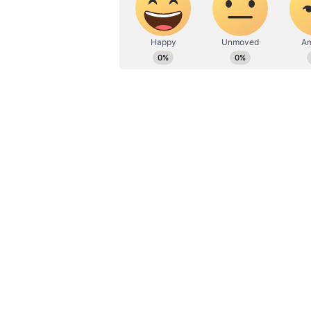
தருணங்களை அறிந்து கொள
ABOUT THE AUTHOR
Ganesh A
GA
இவர் பொறியியல் பட்டதாரி. 
அனுபவம் உள்ளவர். இவர் கடந
எடிட்டராக பணியாற்றி வருகிறார
அதில் அனுபவமும் பெற்றவர்
எழுதுவதில் ஆர்வம் கொண்டவ
கடந்த ஆண்டு யூடியூப்பர் இர்பா
இடத்திலேயே பலியானார். அந்த 
என்பதால்இந்த வழக்கில் இர்பா
தான் காரை ஓட்டி வந்ததாக கூறி 
நிலையில், பிரியாணிமேன் அபி
வீடியோ வெளியிட்டு இருந்தார். 
இவர்கள் இருவருக்குமான மோதல்