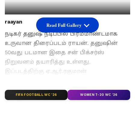
raayan
Read Full Gallery
நடிகர் தனுஷ் நடிப்பில் பிரம்மாண்டமாக
உருவான திரைப்படம் ராயன். தனுஷின்
50வது படமான இதை சன் பிக்சர்ஸ்
நிறுவனம் தயாரித்து உள்ளது.
இப்படத்திற்கு ஏ.ஆர்.ரகுமான்
இசையமைத்து உள்ளார். இப்படத்தின்
படப்பிடிப்புக்காக ஒரு ஏரியாவையே செட்
FIFA FOOTBALL WC '26
WOMEN T-20 WC '26
போட்டு படமாக்கி உள்ளார் தனுஷ். சுமார் 30
கோடி செலவில் பிரம்மாண்ட செட்கள்
அமைக்கப்பட்டு இருந்ததாக கூறப்படுகிறது.
ராயன் திரைப்படத்தை தனுஷ் தான் இயக்கி