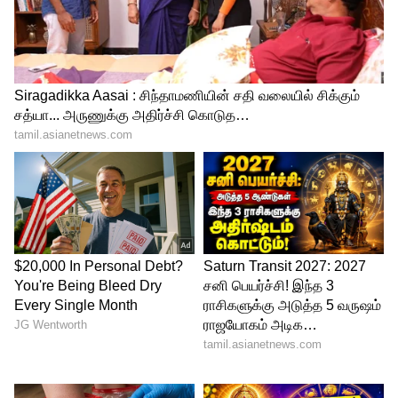
4
4
Raayan Box Office collection
மூன்று நாட்கள் முடிவில் ராயன் திரைப்படம்
உலகளவில் ரூ.75 கோடிக்கு மேல் வசூலித்து
மாஸ் காட்டி உள்ளது. குறிப்பாக
தமிழகத்தில் மட்டும் இப்படம் ரூ.40 கோடி
வசூலித்துள்ளது. இதற்கு அடுத்தபடியாக
தெலுங்கில் ராயன் படம் ரூ.7.5 கோடியும்,