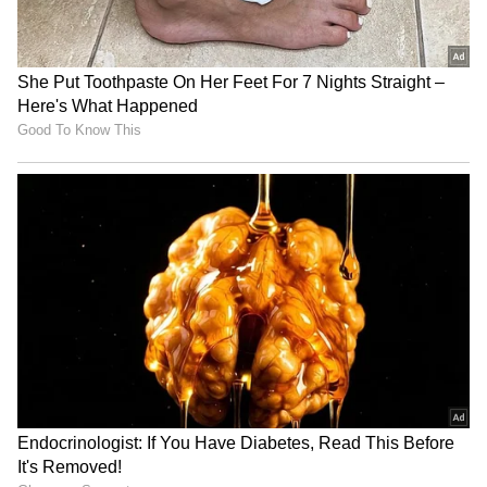
4
Raayan Dhanush
மிகப்பெரிய எதிர்பார்ப்புக்கு மத்தியில்
ரிலீஸ் ஆன ராயன் திரைப்படம் பாக்ஸ்
ஆபிஸிலும் வசூல் வேட்டை நடத்தி
வருகிறது. முதல் இரு தினங்களிலேயே
ரூ.50 கோடிக்கு மேல் வசூலை வாரிக்குவித்த
ராயன் திரைப்படம் மூன்றாம் நாளான
நேற்றும் அதன் வசூல் வேட்டையை