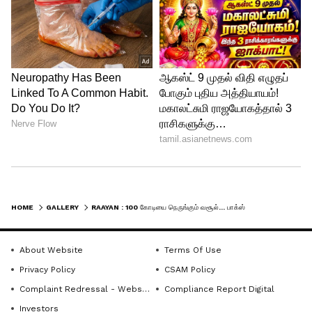
இதர இந்தியாவில் ரூ.10 கோடியும்
வசூலித்திருக்கிறது. வெளிநாடுகளில்
மட்டும் ராயன் படம் ரூ.20 கோடி வசூலித்து
இருப்பதாக கூறப்படுகிறது. தனுஷின்
கெரியரில் அதிவேகமாக ரூ.75 கோடி
வசூலை கடந்த படம் இது என்பது
குறிப்பிடத்தக்கது.
இதையும் படியுங்கள்...
பென்ட் ஹவுஸ்
முதல் ரியல் எஸ்டேட் வரை.. அப்பாவுக்கே
HOME
GALLERY
RAAYAN : 100 கோடியை நெருங்கும் வசூல்... பாக்ஸ் ஆபிஸில் ரவுசு காட்டும் ராயன் - 3 நாள் கலெக்‌ஷன் நிலவரம் இதோ
சவால் விடும் துல்கர் சல்மான்.. சொத்து
மதிப்பு எவ்வளவு?
About Website
Terms Of Use
Privacy Policy
CSAM Policy
LATEST VIDEOS
Complaint Redressal - Website
Compliance Report Digital
Investors