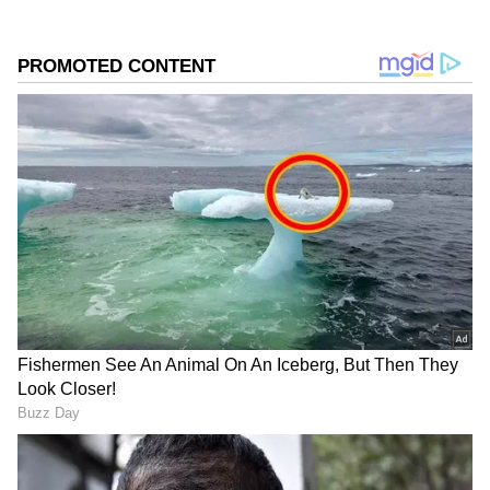
இருக்கிறார். இது அவர் இயக்கிய
இரண்டாவது படமாகும்.
ஏசியாநெட் தமிழ்-ஐ உங்கள் முதன்மைத்
தேர்வாக்குங்கள்