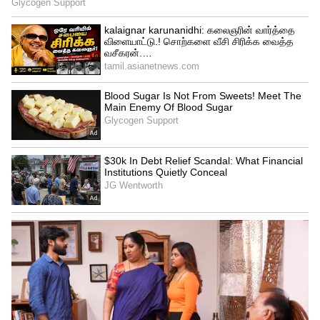
தொடர்ந்திருக்கிறது. ஞாயிற்றுக்கிழமை
என்பதால் பெரும்பாலான
திரையரங்குகளில் ராயன் திரைப்படம்
ஹவுஸ்புல் காட்சிகளாக ஓடி வசூலை
வாரிக்குவித்துள்ளது.