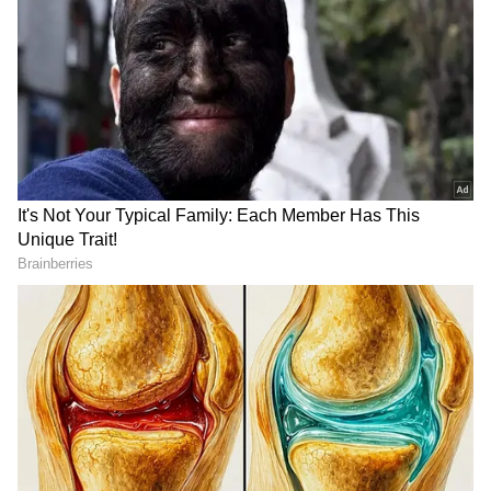
2
4
Dhanush
ராயன் படத்தில் தனுஷின் சகோதரர்களாக
காளிதாஸ் ஜெயராம் மற்றும் சந்தீப்
கிஷானும், தங்கையாக துஷாரா விஜயனும்
நடித்துள்ளனர். மேலும் அபர்ணா பாலமுரளி,
வரலட்சுமி சரத்குமார், எஸ்.ஜே.சூர்யா,
பிரகாஷ் ராஜ் என மிகப்பெரிய நட்சத்திர