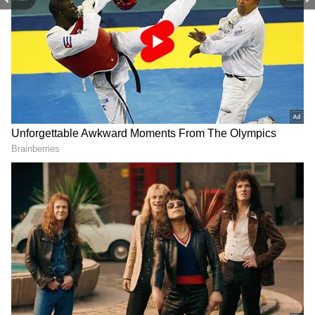
பலரும் தனது ஜனநாயக கடமையாற்ற
வெளியூர் மற்றும் வெளிநாடுகளில் இருந்து
வரும் நிலையில் ஜோதிகாவின் இந்த
பேச்சுக்கு எதிர்ப்பு குரல்கள் எழத்தொடங்கி
RECOMMENDED STORIES
உள்ளது. நெட்டிசன்கள் பலரும் பல்வேறு
விதமான கருத்துக்களை நடிகை
ஜோதிகாவுக்கு எதிராக தெரிவித்து
வருகின்றனர். இதுகுறித்து பதிவிட்ட
ஒருவர், தேர்தல் ஓட்ட பிக்பாஸ் ஓட்டுன்னு
நினைச்சிட்டு போல... வருடா வருடம் ஓட்டு