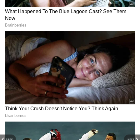
தமிழ் சினிமா
(Tamil Cinema News)
, டிவி
நிகழ்ச்சிகள்
(Tamil TV Shows)
,
செலிபிரிட்டி செய்திகள் மற்றும்
சமீபத்திய அப்டேட்களுக்காக ஏஷ்யாநெட்
தமிழ் நியூஸின் பொழுதுபோக்கு பிரிவை
ஆராயுங்கள். சினிமா விமர்சனங்கள்
(Tamil Movies Review)
, நட்சத்திரங்களின்
நேர்காணல்கள், தொடர்களில் நடக்கும்
ட்ராமா மற்றும் பொழுதுபோக்கு உலகின்
டிரெண்ட்ஸ்பாட்டிங்குடன் எப்போதும்
புதுப்பித்த நிலையில் இருங்கள்.
திரையரங்குப் பின்னணி
கதைகள்,
டிரெய்லர்
வெளியீடுகள்மற்றும்
ரெட் கார்பெட் தருணங்களை அறிந்து
கொள்ளுங்கள்.
PREV
NEXT