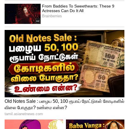
பணத்தில் எத்தனை குழந்தைகளை படிக்க
உதவி செய்திருக்கலாம்" என்று கலாய்த்து
உள்ளார். நடிகை ஜோதிகாவின் இந்த
கருத்து சமூக வலைத்தளங்களில் வைரலாகி
பெரும் விவாதத்தை கிளப்பியுள்ளது.