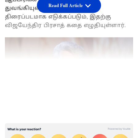
Read Full Article
துவங்கியுள்ளது. பான் இந்தியா
திரைப்படமாக எடுக்கப்படும், இதற்கு
விஜயேந்திர பிரசாத் கதை எழுதியுள்ளார்.
LATEST VIDEOS