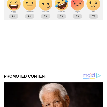
ABOUT THE AUTHOR
Anija Kannan
AK
ராஜமௌலி
அல்லு அர்ஜுன்
சினிமா
ஜூனியர் என்டிஆர்
Follow Us