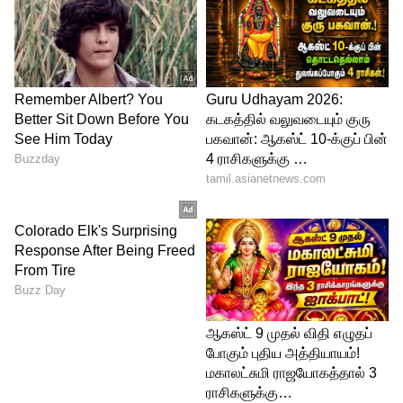
இந்நிலையில், தற்போது வரை படம் 850
கோடிக்கும் அதிகமாக வசூலித்து
வெற்றிகரமாக ஓடி கொண்டிருக்கிறது.
அடர்ந்த ஆப்பிரிக்க காட்டு பகுதியில்
ஷூட்டிங்: