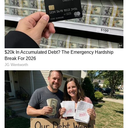
RECOMMENDED STORIES
ஆர்.ஆர்.ஆர் வெற்றி:
Thriller Movie: வெறும் 2
Karthigai Deepam :
மணி நேரம் தான்..
ரேவதியின் பாஸ்போர்ட்
நிமிஷத்துக்கு நிமிஷம்
மாயம்... கார்த்திக்கை
ட்விஸ்ட்! இந்த மலையாள
வீழ்த்த எதிரிகள் போட்ட
த்ரில்லர் மிஸ்
மாஸ்டர் பிளான் ஒர்க்
பண்ணாதீங்க
அவுட் ஆகுமா?