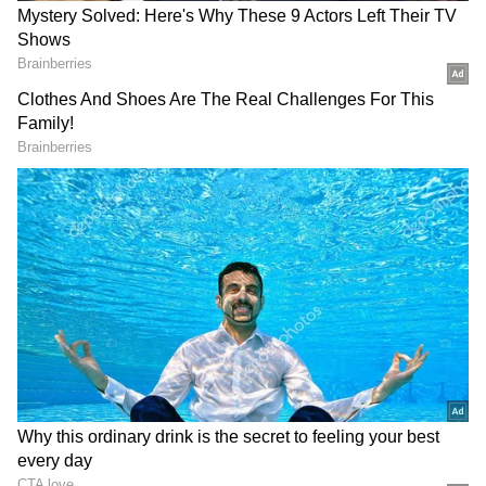
டும்.. டும்.. டும்! நிச்சயம் முடிந்தது!
புதுப்பித்த நிலையில் இருங்கள்.
திரையரங்குப் பின்னணி
கதைகள்,
டிரெய்லர்
வெளியீடுகள்மற்றும்
இவரை இந்த அளவுக்கு கொந்தளிக்க
ரெட் கார்பெட் தருணங்களை அறிந்து
செய்தது சமீபத்தில் வெளியான வீடியோ
கொள்ளுங்கள்.
ஒன்று தான். திருப்பூரில்
அனுப்பர்பாளையம் செல்லும் சாலையில்
உள்ள தனியாருக்கு சொந்தமான பனியன்
கம்பெனியில், வேலை பார்க்கும்
தொழிலாளர்கள் நூற்றுக்கும்
மேற்பட்டவர்கள், டீ கடையில் ஏற்பட்ட
பிரச்சனைக்காக தமிழக தொழிலாளர்
ஒருவரை, கட்டை, பெல்ட், போன்றவற்றால்
துரத்தி துரத்தி அடிக்கும் காட்சி சமூக
வலைதளத்தில் வெளியானது.