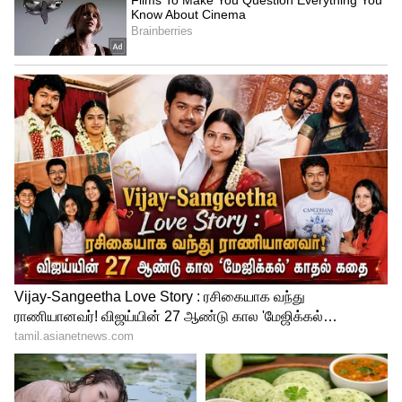
தமிழகத்திற்கு வந்தவர்கள் நம் தமிழக
இளைஞர்களையே அடித்த துணிந்து
விட்டனர். வடமாநிலத்தவர் நம்மை விரட்டி
அடிக்கும் அளவிற்கு தமிழ் இளைஞர்கள்
விழிப்புடன் இருக்கிறீர்கள். பாலாபிஷேகம்
செய்யும் நமக்கே, இன்னும் கொஞ்ச நாளில்