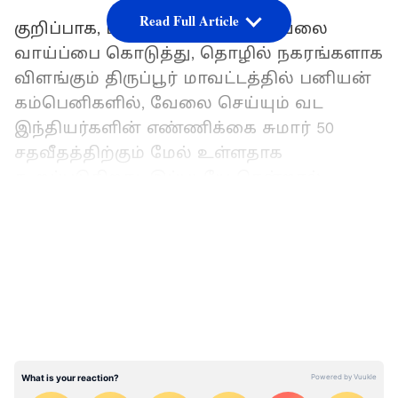
Read Full Article
குறிப்பாக, பல தமிழர்களுக்கு வேலை
வாய்ப்பை கொடுத்து, தொழில் நகரங்களாக
விளங்கும் திருப்பூர் மாவட்டத்தில் பனியன்
கம்பெனிகளில், வேலை செய்யும் வட
இந்தியர்களின் எண்ணிக்கை சுமார் 50
சதவீதத்திற்கும் மேல் உள்ளதாக
கூறப்படுகிறது. இப்படியே சென்றால்
தமிழ்நாட்டின் உள்ளே இருக்கும்
LATEST VIDEOS
தமிழர்களுக்கே வேலையில்லாத நிலை
ஏற்படும் என்பதை, எச்சரிக்கும் விதமாக
வீடியோ வெளியிட்டுள்ளார் பிரபல
ஸ்டாண்ட் அப் காமெடியனாக மதுரை முத்து.