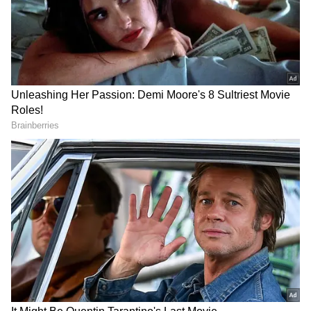
DOWNLOAD APP
தமிழ் சினிமா
(Tamil Cinema News)
, டிவி
நிகழ்ச்சிகள்
(Tamil TV Shows)
,
செலிபிரிட்டி செய்திகள் மற்றும்
சமீபத்திய அப்டேட்களுக்காக ஏஷ்யாநெட்
தமிழ் நியூஸின் பொழுதுபோக்கு பிரிவை
ஆராயுங்கள். சினிமா விமர்சனங்கள்
(Tamil Movies Review)
, நட்சத்திரங்களின்
நேர்காணல்கள், தொடர்களில் நடக்கும்
ட்ராமா மற்றும் பொழுதுபோக்கு உலகின்
டிரெண்ட்ஸ்பாட்டிங்குடன் எப்போதும்
புதுப்பித்த நிலையில் இருங்கள்.