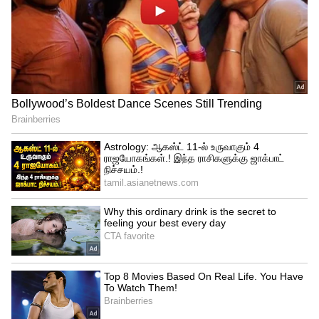
இதையும் படியுங்கள்...
நோ சொன்ன
மிருணாள் தாக்கூர்... முருகதாஸ் படத்தில்
டிரெண்டிங் ஹீரோயின் உடன்
களமிறங்கும் சிவகார்த்திகேயன்