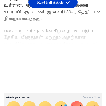
Read Full Article
உள்ளன. அதற்கான திரைப்படங்களை
சமர்ப்பிக்கும் பணி ஜனவரி 30-ந் தேதியுடன்
நிறைவடைந்தது.
பல்வேறு பிரிவுகளின் கீழ் வழங்கப்படும்
தேசிய விருதுகள் மற்றும் அதற்கான
பரிசுத்தொகை ஆகியவை சீரமைக்க மத்திய
தகவல் மற்றும் ஒளிபரப்புத்துறை சார்பில்
LATEST VIDEOS
ஒரு கமிட்டி அமைக்கப்பட்டு உள்ளது. அந்த
கமிட்டியின் பரிந்துரைப்படி இந்த ஆண்டு
நடைபெற உள்ள 70வது தேசிய திரைப்பட
விருதுகளில் சில மாற்றங்கள் செய்யப்பட்டு
உள்ளன.
அதன்படி முன்னாள் இந்திய பிரதமர்