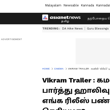
Malayalam
Newsable
Kannada
Kannada
தற்போதைய ச
TRENDING :
DA Hike News
Guru Blessings
HOME
CINEMA
VIKRAM TRAILER : கமலின் ‘விக்ரம்’ ட
Vikram Trailer :
பார்த்து ஹாலிவு
எங்க ரிலீஸ் 