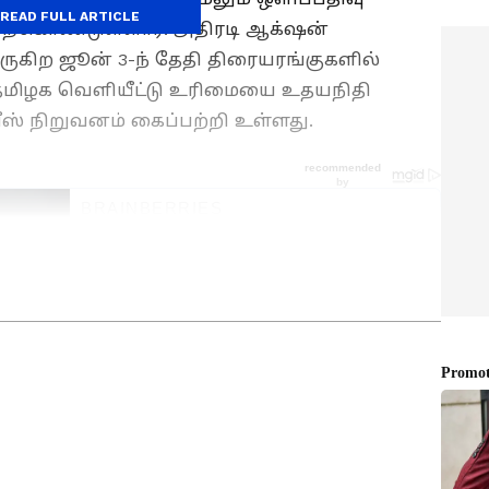
READ FULL ARTICLE
ற்கொண்டுள்ளார். அதிரடி ஆக்‌ஷன்
ுகிற ஜூன் 3-ந் தேதி திரையரங்குகளில்
் தமிழக வெளியீட்டு உரிமையை உதயநிதி
ீஸ் நிறுவனம் கைப்பற்றி உள்ளது.
 News)
, டிவி நிகழ்ச்சிகள்
(Tamil TV Shows)
,
்றும் சமீபத்திய அப்டேட்களுக்காக
் பொழுதுபோக்கு பிரிவை ஆராயுங்கள்.
il Movies Review)
, நட்சத்திரங்களின்
நடக்கும் ட்ராமா மற்றும்
ெண்ட்ஸ்பாட்டிங்குடன் எப்போதும்
ங்கள். திரையரங்குப் பின்னணி
ுகள்மற்றும் ரெட் கார்பெட்