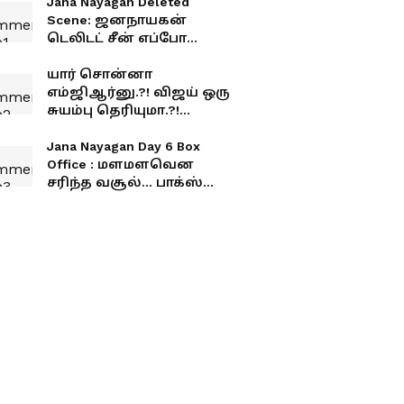
Jana Nayagan Deleted
Scene: ஜனநாயகன்
டெலிடட் சீன் எப்போ
ரிலீஸ்? எச்.வினோத்
கொடுத்த அடிபொலி
யார் சொன்னா
அப்டேட்
எம்ஜிஆர்னு.?! விஜய் ஒரு
சுயம்பு தெரியுமா.?!
போட்டுத்தாக்கும் சவுக்கு
சங்கர்.!
Jana Nayagan Day 6 Box
Office : மளமளவென
சரிந்த வசூல்... பாக்ஸ்
ஆபிஸில் பின்னடைவை
சந்தித்த ஜனநாயகன்