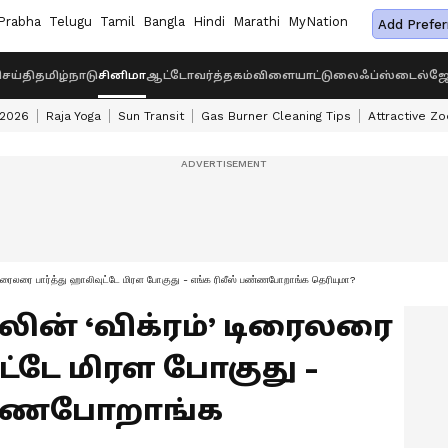
Prabha
Telugu
Tamil
Bangla
Hindi
Marathi
MyNation
Add Prefer
ெய்தி
தமிழ்நாடு
சினிமா
ஆட்டோ
வர்த்தகம்
விளையாட்டு
லைஃப்ஸ்டைல்
ஜோ
 2026
Raja Yoga
Sun Transit
Gas Burner Cleaning Tips
Attractive Zo
ிரைலரை பார்த்து ஹாலிவுட்டே மிரள போகுது - எங்க ரிலீஸ் பண்ணபோறாங்க தெரியுமா?
 கமலின் ‘விக்ரம்’ டிரைலரை
ட்டே மிரள போகுது -
பண்ணபோறாங்க