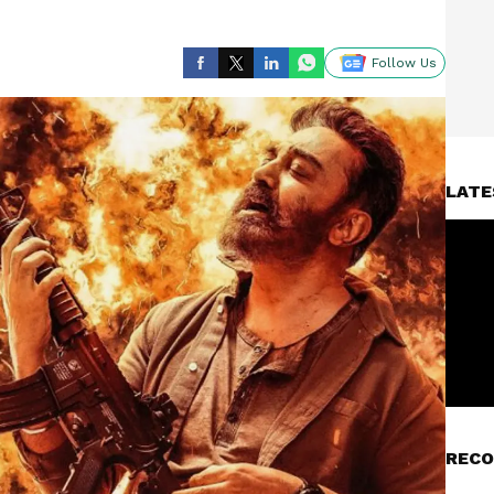
Follow Us
LATE
RECO