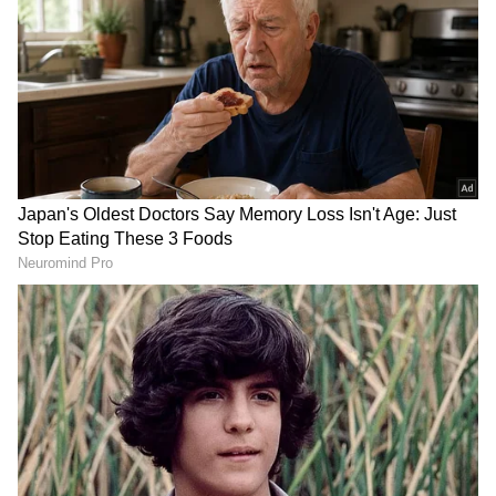
RECOMMENDED STORIES
Siragadikka Aasai :
Karthigai Deepam :
கர்ப்பத்தை கலைக்கச்
கார்த்திக்கின் பிளான்
சொல்லும் மனோஜ்...
தெரியாமல் சவால்விட்ட
ரோகிணி போட்ட அதிரடி
சாமுண்டீஸ்வரி... ரேவதி