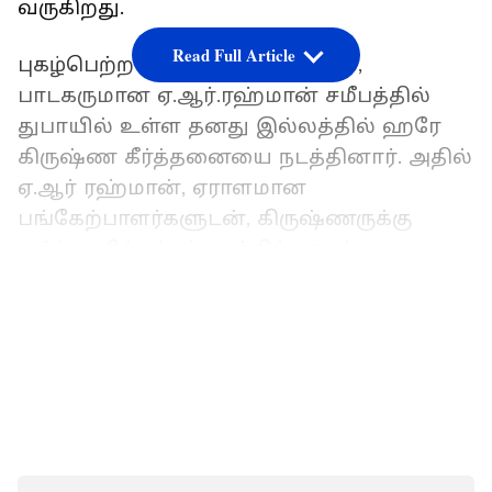
வருகிறது.
Read Full Article
புகழ்பெற்ற இசையமைப்பாளரும்,
பாடகருமான ஏ.ஆர்.ரஹ்மான் சமீபத்தில்
துபாயில் உள்ள தனது இல்லத்தில் ஹரே
கிருஷ்ண கீர்த்தனையை நடத்தினார். அதில்
ஏ.ஆர் ரஹ்மான், ஏராளமான
பங்கேற்பாளர்களுடன், கிருஷ்ணருக்கு
அர்ப்பணிக்கப்பட்ட பக்திப் பாடல்களை
ரசிப்பதைக் காட்சிகள் காட்டுகிறது. பகவான்
LATEST VIDEOS
கிருஷ்ணர் பாடலை ஏ.ஆர்.ரஹ்மான்
படம்பிடிக்கும் வீடியோ ஆன்லைனில்
வைரலாகி வருகிறது.
ஏசியாநெட் தமிழ் செய்திகளை உடனுக்கு
உடன் Whatsapp Channel-லில்