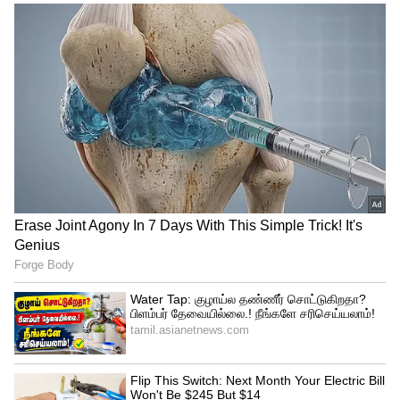
கொந்தளிப்பு! – திருப்பத்தூரில்
காங்கிரஸின் பிரம்மாண்ட
எதிர்ப்பு பேரணி!