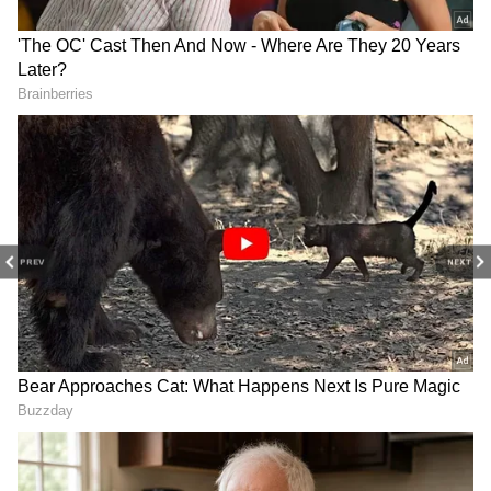
(Tamil Movies Review)
, நட்சத்திரங்களின்
நேர்காணல்கள், தொடர்களில் நடக்கும்
ட்ராமா மற்றும் பொழுதுபோக்கு உலகின்
டிரெண்ட்ஸ்பாட்டிங்குடன் எப்போதும்
புதுப்பித்த நிலையில் இருங்கள்.
திரையரங்குப் பின்னணி
கதைகள்,
டிரெய்லர்
வெளியீடுகள்மற்றும்
ரெட் கார்பெட் தருணங்களை அறிந்து
கொள்ளுங்கள்.
PREV
NEXT