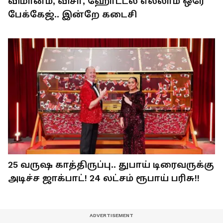
விமானம், விசா, ஹோட்டல் எல்லாம் ஒரே
பேக்கேஜ்.. இன்றே கடைசி
25 வருஷ காத்திருப்பு.. துபாய் டிரைவருக்கு
அடிச்ச ஜாக்பாட்! 24 லட்சம் ரூபாய் பரிசு!!