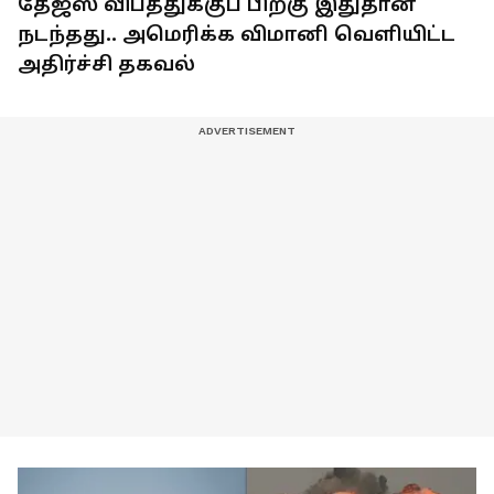
தேஜஸ் விபத்துக்குப் பிறகு இதுதான்
நடந்தது.. அமெரிக்க விமானி வெளியிட்ட
அதிர்ச்சி தகவல்