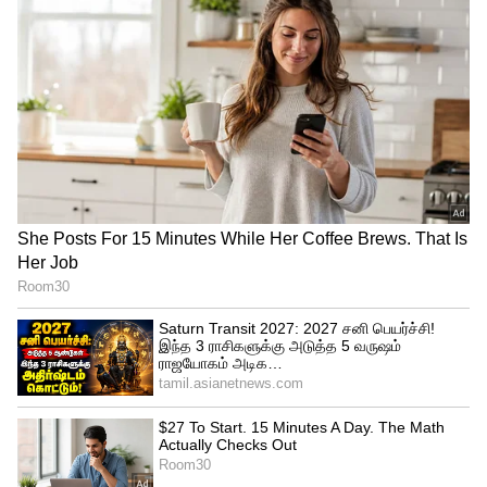
இது குறித்து நெட்பிளிக்ஸ் நிறுவனம்
தங்களது டுவிட்டர் பக்கத்தில்
அதிகாரப்பூவர்மாக கூறியிருப்பதாவது:
ஜில்லா ஜில்லா தான் எங்களால் முடியாமல்
போய்விட்டது. ஆனால், ஏகே62 (AK62) தமிழ்,
தெலுங்கு, மலையாளம் மற்றும் கன்னடம்
ஆகிய மொழிகளில் நெட்பிளிக்ஸில்
திரையரங்கு வெளியீட்டிற்கு பிறகு
வெளியாகும் என்று குறிப்பிட்டுள்ளது. இதன்
காரணமாக #Ak62 என்ற டுவிட்டர்
ஹேஷ்டேக் சமூக வலைதளங்களில்
டிரெண்டாகி வருகிறது என்பது
குறிப்பிடத்தக்கது.