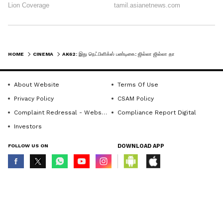
HOME
CINEMA
AK62: இது நெட்பிளிக்ஸ் பண்டிகை: ஜில்லா ஜில்லா தான் முடியாமல் போய்விட்டது: டுவிட்டரில் டிரெண்டாகும் AK62!
About Website
Terms Of Use
Privacy Policy
CSAM Policy
Complaint Redressal - Website
Compliance Report Digital
Investors
FOLLOW US ON
DOWNLOAD APP
© Copyright 2026 Asianxt Digital Technologies Private Limited (Formerly
known as Asianet News Media & Entertainment Private Limited) | All Rights
Reserved