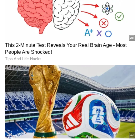
DOWNLOAD APP
தமிழ் சினிமா
(Tamil Cinema News)
, டிவி
நிகழ்ச்சிகள்
(Tamil TV Shows)
,
செலிபிரிட்டி செய்திகள் மற்றும்
சமீபத்திய அப்டேட்களுக்காக ஏஷ்யாநெட்
தமிழ் நியூஸின் பொழுதுபோக்கு பிரிவை
ஆராயுங்கள். சினிமா விமர்சனங்கள்
(Tamil Movies Review)
, நட்சத்திரங்களின்
நேர்காணல்கள், தொடர்களில் நடக்கும்
ட்ராமா மற்றும் பொழுதுபோக்கு உலகின்
டிரெண்ட்ஸ்பாட்டிங்குடன் எப்போதும்