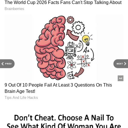
புதுப்பித்த நிலையில் இருங்கள்.
திரையரங்குப் பின்னணி
கதைகள்,
டிரெய்லர்
வெளியீடுகள்மற்றும்
ரெட் கார்பெட் தருணங்களை அறிந்து
கொள்ளுங்கள்.
PREV
NEXT
ஸ்லீவ் லெஸ் ஜாக்கெட்டில்.. மஞ்சள் நிற
பட்டு புடவையில் பொங்கல் பிரபல
ஹீரோயினுடன் பொங்கல் வைத்த கீர்த்தி
சுரேஷ்!
இந்த நிலையில், இந்தப் படத்தைத்
தொடர்ந்து அஜித்குமார் ஏகே62 (AK62) என்ற