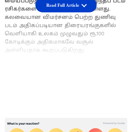
மையப்படுத்தி உருவாக்கப்பட்ட இந்தப் படம்
Read Full Article
ரசிகர்களை வெகுவாக கவர்ந்துள்ளது.
கலவையான விமர்சனம் பெற்ற துணிவு
படம் அதிகப்படியான திரையரங்குகளில்
வெளியாகி உலகம் முழுவதும் ரூ.100
கோடிக்கும் அதிகமாகவே வசூல்
அள்ளியதாக கூறப்படுகிறது.
பொங்கல் வின்னர் அஜித்தின் துணிவா -
LATEST VIDEOS
விஜய்யின் வாரிசா? ரெட் ஜெயிண்ட்
மூவிஸ் போட்ட பரபரப்பு ட்வீட்!
துணிவு' திரைப்படத்தின் தமிழகத்தின் ஒட்டு
மொத்த வெளியீட்டு உரிமையையும், '
வாரிசு' திரைப்படத்தை தமிழகத்தில் சில
பகுதிகளிலும் வெளியிட்ட ரெட் ஜெயிண்ட்