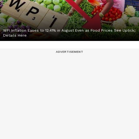
WPI Inflation Eases to 12.41% in August Even as Food Prices See Uptick;
Details Here