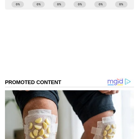
ABOUT THE AUTHOR
SG Balan
SB
முதுகலை பட்டதாரி. டிஜிட்டலுக்கு செய்தி
எழுதுவதில் 6 ஆண்டுகள் அனுபவம் கொண்டவர்.
கடந்த 2 ஆண்டுகளாக ஏசியாநெட் நியூஸ் தமிழில்
உதவி ஆசிரியராகப் பணிபுரிந்து வருகிறார்.
இந்திய ரிசர்வ் வங்கி
வணிகம், தொழில்நுட்பம், கல்வி, அரசியல்
செய்திகளில் ஆர்வமுள்ளவர். இதற்கு முன்பு
Published :
Jan 16 2023, 01:20 PM IST
டைம்ஸ் இன்டர்நெட்டில் பணிபுரிந்தார்.
Follow Us