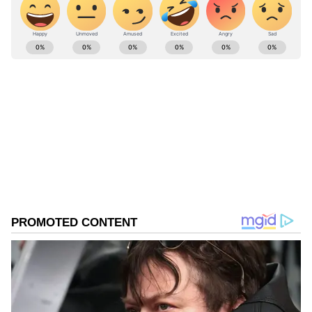
ABOUT THE AUTHOR
Pothy Raj
PR
Published :
Jul 21 2022, 12:58 PM IST
Follow Us