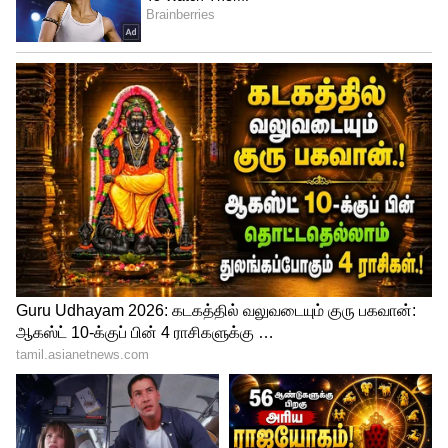
new gst rates: ஹோட்டல் ரூம்,இனி
காஸ்ட்லிதான்! இன்று முதல் 12% ஜிஎஸ்டி
வரி அமல்: வரியில்லாத ஹோட்டல் எது?
ஆனால், மத்திய அரசு முதலில் விடுத்த
அறிக்கையின்படி, பட்டியலிடப்பட்ட
உணவுப்பொருட்கள் அனைத்துக்கும், 25
கிலோ அல்லது 25லிட்டருக்கு குறைவாக
இருந்தால் 5சதவீதம் ஜிஎஸ்டி வரி என்று