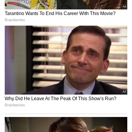
எதிர்க்கட்சிகள் நாடாளுமன்றத்தில் கடும்
சதுர்வேத்தின் அதிரடி சதத்தால்
கண்டனம் தெரிவித்து, அமளியில்
கோவையை வீழ்த்திய மதுரை
ஈடுபட்டனர். இதனால் நாடாளுமன்றம் கடந்த
பேந்தர்ஸ்
3 நாட்களாக எந்த பணிகளும் நடக்காமல்
TNPL: சேலம் ஸ்பார்டன்ஸை
முடங்கியது. இதையடுத்து மத்திய
வீழ்த்திய திருச்சி கிராண்ட்
நிதிஅமைச்சர் நிர்மலா சீதாராமன் திடீரென
சோழாஸ் !
நேற்றுமுன்தினம் ஜிஎஸ்டி வரி குறித்து
விளக்கம்அளித்தார்.