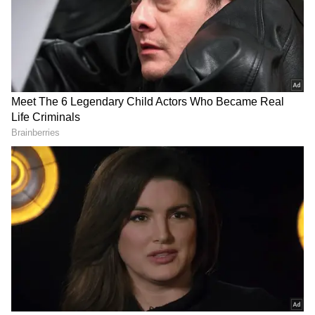
DOWNLOAD APP
வணிகம்
(Business Ideas in Tamil)
,
வங்கிகள்
(Banking News)
, நிதி, இந்திய
பொருளாதாரம் , உலக சந்தை, பங்கு
சந்தை, முதலீடு உள்ளிட்ட பல்வேறு
தகவல்கள் மற்றும் சமீபத்திய நிதி
செய்திகள் அனைத்தையும் ஏஷ்யாநெட்
தமிழ் நியூஸில் படிக்கலாம்.