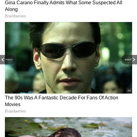
கோதுமை, அரிசி, பால், நெய், மோர், லஸி,
லேபிள் ஒட்டி விற்கப்படும் இறைச்சி, தேன்,
தானியங்கள், பருப்பு வகைகள்
ஆகியவற்றுக்கு 5 % ஜிஎஸ்டி வரி
விதிக்கப்பட்டது. இந்த பொருட்கள்
PREV
NEXT
அனைத்தும் சாமானிய மக்கள் அன்றாடம்
பயன்படுத்துவை. இவை விலை
உயர்ந்ததால்,நடுத்தரக் குடும்பத்தினர்,
RECOMMENDED STORIES
சமானிய மக்களின் மாத பட்ஜெட்டில் பெரிய
துண்டு விழுந்தது.
அரிசி, கோதுமை உள்பட 14 பொருட்களை
சில்லறையில் விற்றால் ஜிஎஸ்டி வரி