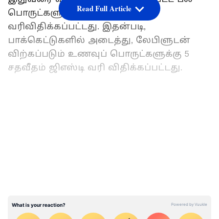
Read Full Article
பொருட்களுக்கு 5 சதவீதம்
வரிவிதிக்கப்பட்டது. இதன்படி,
பாக்கெட்டுகளில் அடைத்து, லேபிளுடன்
விற்கப்படும் உணவுப் பொருட்களுக்கு 5
சதவீதம் ஜிஎஸ்டி வரி விதிக்கப்பட்டது.
ரூபாய் மதிப்பு சரிவு பொருளாதாரத்துக்கு
நல்லதுதான்: நிர்மலா சீதாராமன்
LATEST VIDEOS