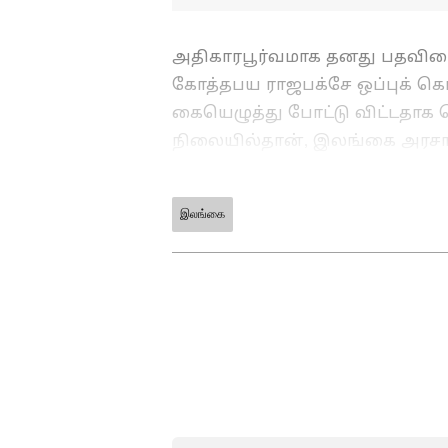
அதிகாரபூர்வமாக தனது பதவிய
கோத்தபய ராஜபக்சே ஒப்புக் க
கையெழுத்து போட்டு விட்டதாக 
நிலையில்தான், இலங்கை அரசாங
அச்சத்தில் துபாய் தப்பிச் செல்
நிலையத்திற்கு மனைவியுடன் தி
இலங்கை
ABOUT THE AUTHOR
துபாய் தப்பிச் செல்ல முயற்சி
Dhanalakshmi G
DG
செய்தித்தாள், டிஜிட்டல் என
பத்திரிக்கைத்துறையில் அனு
இன்டர்நெட் ஆகியவற்றில் ப
இருக்கும் பிஎஸ்ஜி கலை அறிவ
பெற்றவர். முன்னாள் பிரதமர
மாணவ பத்திரிக்கையாளராக த
சம்பவம் தொடர்பாக செய்திகள
தமிழ் டிஜிட்டல் மீடியாவில் ஆ
புரிந்து கொண்டு பணியாற்று