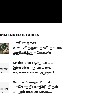
MMENDED STORIES
பாகிஸ்தான்
உடைகிறதா? தனி நாடாக
அறிவித்துக்கொண்ட
பலுசிஸ்தான்!
Snake Bite : ஒரு பாம்பு
இன்னொரு பாம்பை
கடிச்சா என்ன ஆகும்?
ஷாக்கிங் ரகசியம் இதோ!
Colour Change Mountain :
பச்சோந்தி மாதிரி நிறம்
மாறும் மலை! எங்க
இருக்கு தெரியுமா?