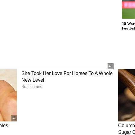
பொருளாதார மேலாண்மை, நிதி நெருக்கடி
ெய்யப்படலாம் என்ற அச்சம் அவருக்கு
 பிரதமராகிறார் சஜித் பிரேமதாச! - 20ம்
த் தாக்குதல் நடத்தி அப்பாவி தமிழர்களை
யில் உள்ளது. இந்த வழக்கிற்கு இவர்
றார். பதவியை இழக்கும்போது, இந்த வழக்கும்
தபய ராஜபக்சேவுக்கு ஏற்பட்டுள்ளது. 2009 ஆம்
லைப் புலிகளுக்கு எதிரான இனப் போரின்போது