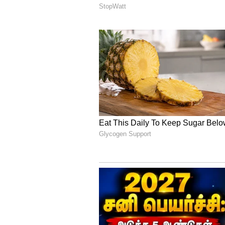
ராணுவத்துறை அமைச்சராக கோத்
இவரைத் தொடர்ந்து பல்வேறு ஊழல
இவரது சகோதரரும், முன்னாள் ந
வழியாக அமெரிக்காவுக்கு செவ்
விமான நிலையத்தில் இவரை அ
நடத்தினர். தப்பிக்க அனுமதிக்கக
இதையடுத்து, பசில் ராஜபக்சேவு
மறுத்தனர். பசில் ராஜபக்சே அமெ
சுற்றுலா தலமாக மாறிய அதி
போராட்டக்காரர்கள்!
கோத்தபய சகோதரர்கள் இருவரும
கேள்விப்பட்ட மக்கள் நீதிமன்றம
கோத்தபய ராஜபக்சே, மகிந்த ராஜ
மற்றும் பொருளாதார வீழ்ச்சிக