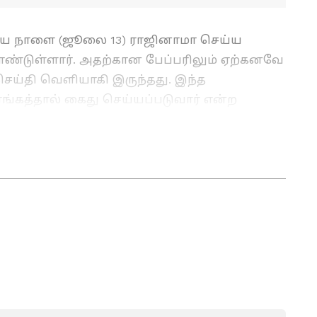
ை நாளை (ஜூலை 13) ராஜினாமா செய்ய
ொண்டுள்ளார். அதற்கான பேப்பரிலும் ஏற்கனவே
செய்தி வெளியாகி இருந்தது. இந்த
்கத்தால் கைது செய்யப்படுவார் என்ற
ல முயற்சித்தார். கொழும்பு விமான
ங்கள் கிழமை இரவு வந்தார்.
த்த பசில் ராஜபக்சேவுக்கு அனுமதி மறுப்பு!!
்று 25 ஆண்டுகளுக்கும் மேலாக
பவம் பெற்றவர். தினமலர், தினமணி, டைம்ஸ்
ணியாற்றிய அனுபவம் பெற்றவர். கோயம்புத்தூரில்
ியல் கல்லூரியில் எம்.ஏ., இதழியல் பட்டம்
் ராஜீவ் காந்தி கொலை செய்யப்பட்ட தருணத்தில்
ினமலரில் இருந்து சென்று இருந்தார். இந்த
ை சமர்ப்பித்தவர். தற்போது ஏஷியா நெட் நியூஸ்
சிரியராக பணியாற்றி வருகிறார். Digital technology
வதில் ஆர்வம் உள்ளவர். கடந்த 12 ஆண்டுகளுக்கும்