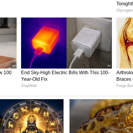
தபய ராஜபக்சே இருந்தார்.
் குற்றச்சாட்டுகளுக்கு உள்ளாகி இருக்கும்
ிதியமைச்சருமான பசில் ராஜபக்சேவும் துபாய்
வாய் கிழமை காலை முயற்சித்தார். அப்போது
டையாளம் கண்டுகொண்ட மக்கள் போராட்டம்
் கூடாது என்று போராட்டம் நடத்தினர்.
க்கும் குடியேற்ற அதிகாரிகள் அனுமதி
ரிக்க குடியுரிமையும் பெற்று இருக்கிறார்.
பர் மாளிகை! விளையாடி மகிழும்
் இலங்கையை விட்டு தப்பிச் செல்வதை
் முன்பு செவ்வாய்கிழமை குவிந்தனர்.
பக்சே, பசில் ராஜபக்சே, ரணில் விக்ரமசிங்கே
்கு யார் எல்லாம் காரணமோ அவர்களை நாட்டை