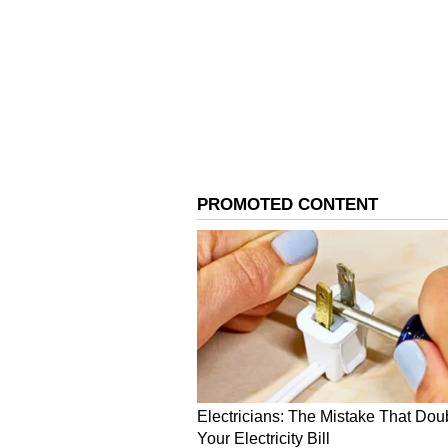
பொருளாதார வீழ்ச்சி, தவறான 
போன்ற காரணங்களுக்கு கைது ச
ஏற்பட்டு உள்ளது.
இலங்கையின் புதிய இடைக்கால
தேதி புதிய அதிபர் தேர்வு?
இத்துடன் தமிழர்கள் மீது ராணுவ
கொன்ற வழக்கு இன்னும் நிலுவை
இன்னும் ஆஜர் ஆகாமல் இருக்கி
உயிர் பெறும் என்ற அச்சம் கோத்
ஆண்டில் முடிக்கு வந்த விடுத