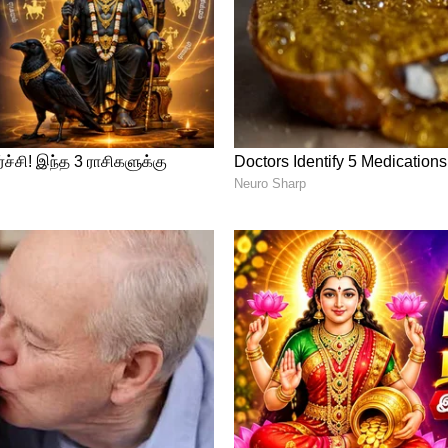
 கூடாது என்று கோரிக்கை வைத்தனர்.
ரை தேர்வு செய்ய வேண்டும். சமகி ஜன
ிரேமதாச அதிபராக தேர்வு செய்யப்படலாம்
 ஆண்டு நடந்த தேர்தலில் கோத்தபய
ட்டியிட்டு தோல்வி அடைந்தார். இவர் தேர்வு
டில் பொதுத் தேர்தல் வரும் வரை இவரே
 அதிபர் கோத்தபய ராஜினாமா செய்து
றுப்பு ஏற்கும் வரை பிரதமர் ரணில் அதிபரின்
ூறப்படுகிறது.