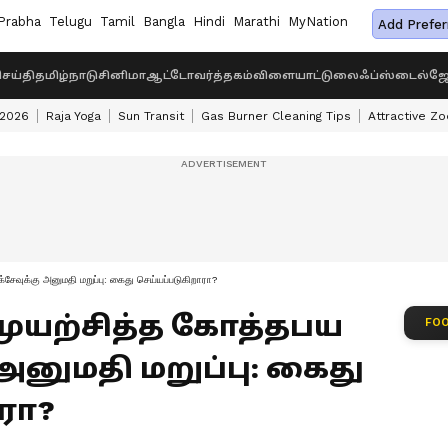
Prabha
Telugu
Tamil
Bangla
Hindi
Marathi
MyNation
Add Prefer
ெய்தி
தமிழ்நாடு
சினிமா
ஆட்டோ
வர்த்தகம்
விளையாட்டு
லைஃப்ஸ்டைல்
ஜோ
 2026
Raja Yoga
Sun Transit
Gas Burner Cleaning Tips
Attractive Zo
்சேவுக்கு அனுமதி மறுப்பு: கைது செய்யப்படுகிறாரா?
 முயற்சித்த கோத்தபய
FOO
அனுமதி மறுப்பு: கைது
ரா?