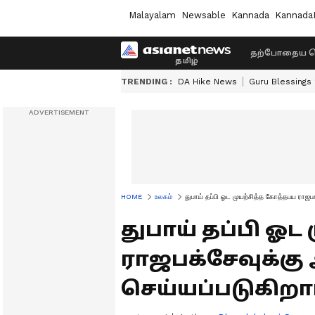
Malayalam
Newsable
Kannada
Kannada
தற்போதைய ச
TRENDING :
DA Hike News
Guru Blessings
HOME
உலகம்
துபாய் தப்பி ஓட முயற்சித்த கோத்தபய ராஜபக
துபாய் தப்பி ஓட
ராஜபக்சேவுக்கு 
செய்யப்படுகிறா