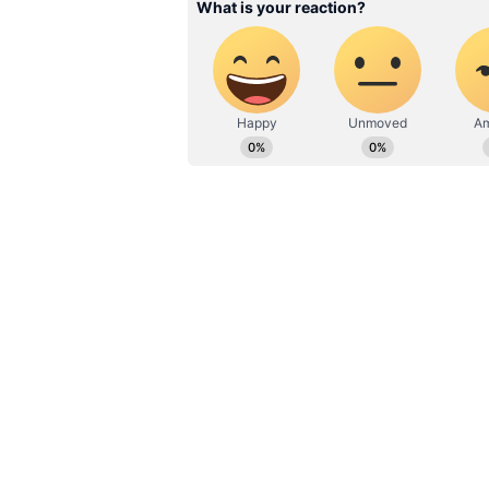
மேலாக டிஜிட்டல் துறையில்
விழிப்புணர்வு சார்ந்த செய்தி
Opinion செய்திகளை எழுதுவ
விமான நிலையம் வந்தவர் விஜிப
வைக்க முயற்சித்தார். அப்போ
வழியில் வருமாறு அறிவுறுத்தி 
கொள்ளவில்லை. பொது வெளியில்
ஏற்படும் என்று கூறியுள்ளார்.
இதற்கு குடியேற்ற அதிகாரிகள்
கொழும்புவில் இருந்து துபாய
ராஜபக்சே தவறவிட வேண்டிய நி
நிலையம் அருகில் இருக்கும் ராண
தற்போது அதிபராக இருக்கும்போத
கைதாவதில் இருந்து தப்பி விட
எண்ணம். இலங்கையில் தொடர்ந்து