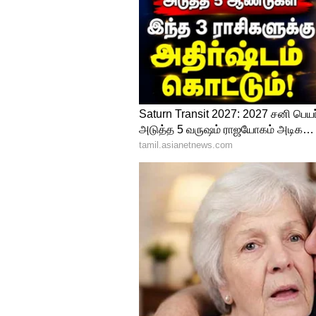
விட்டு வெளியேற அனுமதிக்கக்
வரும் 20 ஆம் தேதி புதிய அதிப
பலவேகய கட்சி தலைவர் சஜித் ப
என்று கூறப்படுகிறது. 2019ஆம்
ராஜபக்சேவை சஜித் எதிர்த்து போ
செய்யப்பட்டால், 2024ஆம் ஆண்
அதிபராக நீடிப்பார். தற்போது
இருப்பதால், அடுத்த அதிபர் பொ
பொறுப்பையும் ஏற்பார் என்று க