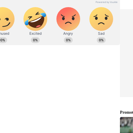
 பணியாற்றி வருகிறார். சமூக அக்கறை கொண்ட
களுக்கு முக்கியத்துவம் கொடுப்பவர். Explained,
தில் ஆர்வம் கொண்டவர்.
ி வழியாக சென்று பாஸ்போர்ட்டிற்கு முத்திரை
து குடியேற்ற அலுவலக அதிகாரிகள் பொது
உள்ளனர். ஆனால், அதற்கு அவர் ஒப்புக்
 சென்றால், மக்களால் தனக்கு ஆபத்து
 ஒப்புக் கொள்ளவில்லை. இதற்கிடையே
் செல்லும் நான்கு விமானங்களை கோத்தபய
லை ஏற்பட்டது. இறுதியில் கொழும்பு விமான
ுவ மையத்திற்கு திரும்பச் சென்றார்.
ு வெளிநாடு தப்பிச் சென்று விட்டால்,
லாம் என்பது கோத்தபய ராஜபக்சேவின்
 தங்கி இருந்தால், கட்டாயம் நாட்டின்