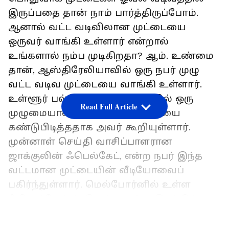
இருப்பதை தான் நாம் பார்த்திருப்போம்.
ஆனால் வட்ட வடிவிலான முட்டையை
ஒருவர் வாங்கி உள்ளார் என்றால்
உங்களால் நம்ப முடிகிறதா? ஆம். உண்மை
தான், ஆஸ்திரேலியாவில் ஒரு நபர் முழு
வட்ட வடிவ முட்டையை வாங்கி உள்ளார்.
உள்ளூர்
பல்பொருள்
அங்காடியில்
ஒரு
Read Full Article
முழுமையான
வட்டமான முட்டையை
கண்டுபிடித்ததாக அவர் கூறியுள்ளார்.
முன்னாள்
செய்தி
வாசிப்பாளரான
ஜாக்குலின்
ஃபெல்கேட்
,
என்ற நபர் இந்த
வட்டமான முட்டையின்
வீடியோவைப்
பகிர்ந்துள்ளார்
.
மெல்போர்னில்
உள்ள
ஃபிஷர்மேன்ஸ்
பெண்ட என்ற இடத்தில்
உள்ள
Woolworths
கடையில்
இருந்து
இந்த
LATEST VIDEOS
தனித்துவமான
முட்டையை வாங்கியதாக