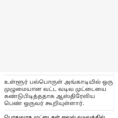
உள்ளூர் பல்பொருள் அங்காடியில் ஒரு
முழுமையான வட்ட வடிவ முட்டையை
கண்டுபிடித்ததாக ஆஸ்திரேலிய
பெண் ஒருவர் கூறியுள்ளார்.
பொதுவாக முட்டைகள் ஓவல் வடிவத்தில்