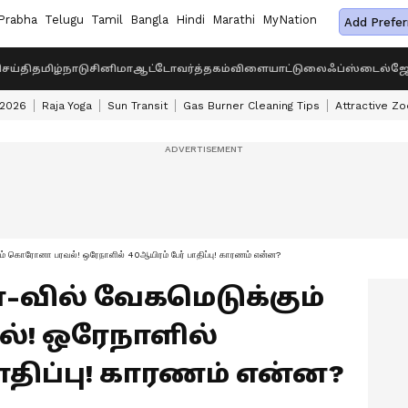
Prabha
Telugu
Tamil
Bangla
Hindi
Marathi
MyNation
Add Prefer
ெய்தி
தமிழ்நாடு
சினிமா
ஆட்டோ
வர்த்தகம்
விளையாட்டு
லைஃப்ஸ்டைல்
ஜோ
 2026
Raja Yoga
Sun Transit
Gas Burner Cleaning Tips
Attractive Zo
் கொரோனா பரவல்! ஒரேநாளில் 40ஆயிரம் பேர் பாதிப்பு! காரணம் என்ன?
னா-வில் வேகமெடுக்கும்
! ஒரேநாளில்
ாதிப்பு! காரணம் என்ன?