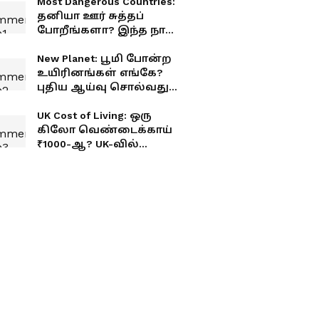
Most Dangerous Countries:
தனியா ஊர் சுத்தப்
போறீங்களா? இந்த நாடு
ரொம்ப டேஞ்சர்! முழு
லிஸ்ட் உள்ளே
New Planet: பூமி போன்ற
உயிரினங்கள் எங்கே?
புதிய ஆய்வு சொல்வது
என்ன?
UK Cost of Living: ஒரு
கிலோ வெண்டைக்காய்
₹1000-ஆ? UK-வில்
காய்கறி விலையை
கேட்டா மயக்கமே
வந்திடும்!