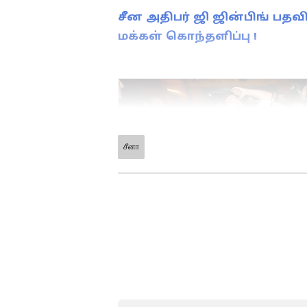
சீன அதிபர் ஜி ஜின்பிங் பதவ
மக்கள் கொந்தளிப்பு !
சீனா
ABOUT THE AUTHOR
PR
Pothy Raj