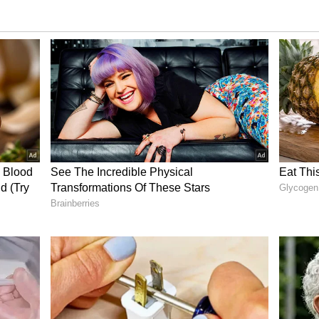
வில் பதிக்ககப்பட்டனர், இதில், 36,304
ோனா இருக்கிறது” எனத் தெரிவித்துள்ளது.
 4ஆயிரம் பேர் கொரோனாவ்ல பாதிக்கப்பட்டனர்.
 பரவலைக் கட்டுப்படுத்தும் பொருட்டு அரசு
ுள்ளது. இந்தக் கட்டுப்பாடுகளுக்கு எதிராக
த்தி வருகிறார்கள். தலைநகர் பெய்ஜிங்,
க்கான மக்கள் திரண்டு அரசுக்கு எதிராகவும்,
கவும் போராட்டம் நடத்தினர்.
தை… மெக்சிக்கோவில் நிகழ்ந்த அபூர்வம்!!