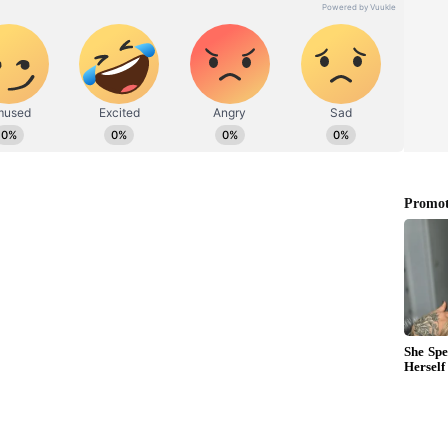
ெளியி்ட்ட தகவலில், “ சீனாவில் இன்று