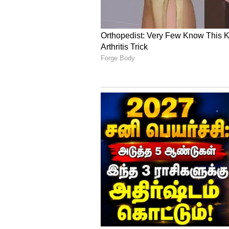
ஜின்ஜியாங் மாகாணத்தில் உள்ள உ
ற்பட்ட தீ விபத்தில் 10 பேர் உ
நடவடிக்கைகளை அரசு செயல்படுத
உயிரிழப்பு ஏற்பட்டது.