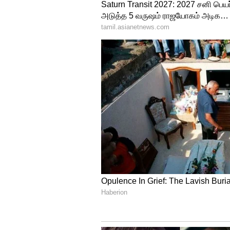
இந்த தீவிபத்தில் உயிரிழந்தவர
நூற்றுக்கணக்கானோர் கையில் மெ
அப்போது அதிபர் ஜி ஜின்பிங்
பெய்ஜிங் நகரில் உள்ள சிங்கு
கம்யூனிகேஷன் யுனிவர்சிட்டியு
இது தவிர குவாங்டாங், ஹெங
கட்டுப்பாடுகளுக்கு எதிராக போர