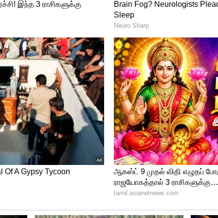
்களுக்கு அஞ்சலி செலுத்தும் வகையில் நேற்று
ழுகுவர்த்தி ஏந்தி அஞ்சலி செலுத்தினர்,
 பதவி விலகக் கோரி கோஷமிட்டனர்
வா பல்கலைக்கழகம், நான்ஜிங்கில் உள்ள
ம் மாணவர்களும் போராடத்தில் குதித்துள்ளனர்.
்ஹு,ஹாசா ஆகிய நகரங்களிலும் கொரோனா
ாட்டம் தீவிரமடைந்துள்ளது.