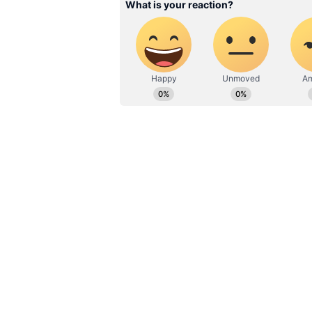
சீனா தேசிய சுகாதார ஆணையம் வ