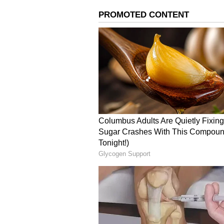
ஒரேநாளில் 39,452 பேர் கொரோனா
பேருக்கு அறிகுறியில்லாத கொர
தலைநகர் பெய்ஜிங்கில் மட்டும்
இதற்கிடையே சீனாவில் கொரோனா
பல்வேறு கட்டுப்பாடுகளை விதித்த
மக்கள் வெகுண்டு போராட்டம் நட
ஷாங்காய் நகரங்களில் ஆயிரக்கண
அதிபர் ஜி ஜின்பிங்கிற்கு எதிரா
வாலூடன் பிறந்த பெண் குழந்