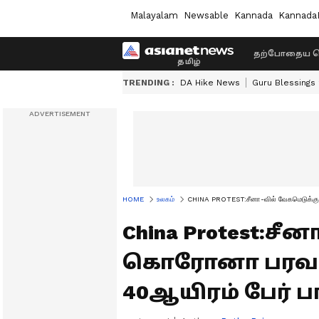
Malayalam
Newsable
Kannada
Kannada
தற்போதைய ச
TRENDING :
DA Hike News
Guru Blessings
HOME
உலகம்
CHINA PROTEST:சீனா-வில் வேகமெடுக்கும
China Protest:சீ
கொரோனா பரவல்
40ஆயிரம் பேர் ப