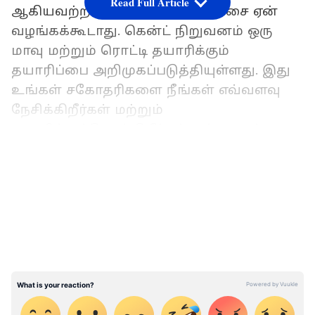
Read Full Article
ஆகியவற்றின் கலவையான பரிசை ஏன்
வழங்கக்கூடாது. கென்ட் நிறுவனம் ஒரு
மாவு மற்றும் ரொட்டி தயாரிக்கும்
தயாரிப்பை அறிமுகப்படுத்தியுள்ளது. இது
உங்கள் சகோதரிகளை நீங்கள் எவ்வளவு
நேசிக்கிறீர்கள் மற்றும்
கவனித்துக்கொள்கிறீர்கள் என்பதைக்
காட்டும் என்றும் சொல்லலாம்.
LATEST VIDEOS
கென்ட் அட்டா மற்றும் ப்ரெட் மேக்கர் மூலம்,
உங்கள் சகோதரி ஒவ்வொரு நாளும் புதிய
மற்றும் சத்தான ரொட்டியை செய்யலாம்.
ப்ரிசர்வேட்டிவ்களுக்கு குட்பை
சொல்லிவிட்டு, சுவையாக மட்டுமல்ல,
ஆரோக்கியமாகவும் இருக்கும் புதிய, வீட்டில்
தயாரிக்கப்பட்ட ரொட்டியை வரவேற்கலாம்.