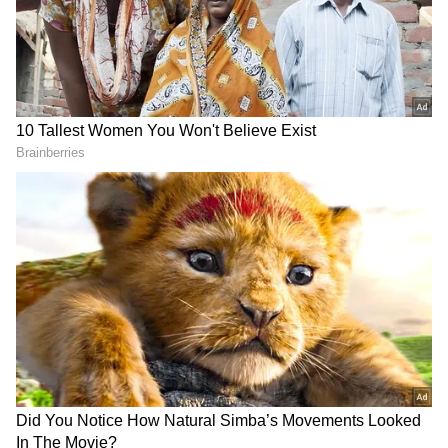
DOWNLOAD APP
ஸ்மார்ட்போன்கள்
மற்றும் AI முதல்
சைபர் பாதுகாப்பு, அறிவியல்
முன்னேற்றங்கள் வரை — சமீபத்திய
தொழில்நுட்ப
(Technology News in Tamil)
அப்டேட்களை தொடர்ச்சியாக பெறுங்கள்.
டிஜிட்டல் டிரெண்ட்ஸ் குறித்து
நிபுணர்களின் கருத்துகள், விரிவான
தகவல்கள் மற்றும் பிரேக்கிங் நியூஸை
வழங்கும் ஒரே தளம் ஏஷ்யாநெட் தமிழ்
நியூஸ்.புதிய
கேஜெட்
ரிலீஸ் ஆனதா?
புதிய ஸ்டார்ட்அப்புகள் வந்தவையா?
எதிர்காலத்தை மாற்றக்கூடிய எந்த டெக்