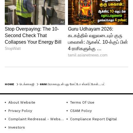
ஸ்மார்ட்போனின் விற்பனை ஜூலை 11 ஆம்
தேதி துவங்குகிறது.
அறிமுக சலுகைகள்:
- தேர்வு செய்யப்பட்ட வங்கி கார்டுகளை
பயன்படுத்தும் போது ரூ. 1000 உடனடி
தள்ளுபடி
HOME
டெக்னாலஜி
6NM பிராசஸருடன் புது மோட்டோ ஸ்மார்ட்போன்... பட்ஜெட் விலையில் இந்தியாவில் அறிமுகம்..!
- ரூ. 2 ஆிரம் மசிப்புள்ள ரிசார்ஜ்களுக்கு
கேஷ்பேக்
About Website
Terms Of Use
Privacy Policy
CSAM Policy
Complaint Redressal - Website
Compliance Report Digital
- ஜீ5 சேவைக்கான வருடாந்திர சந்தாவில்
Investors
ரூ. 549 தள்ளுபடி