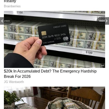
பாலிஸி வந்துள்ளது? இவை
பேக்கப் கொண்ட இயர்பட்ஸ் அறிமுகம்...
அனைத்திற்கும் சிறு சிறு தகவல்கள்
விலை இவ்வளவு கம்மியா?
இங்கு கிடைக்கும். டெக் விளக்கக்
குறிப்புகள் மற்றும் கேஜெட் டெமோ
PREV
NEXT
வீடியோக்களையும் நீங்கள் பார்க்கலாம்.
மோட்டோ g42 அம்சங்கள்: