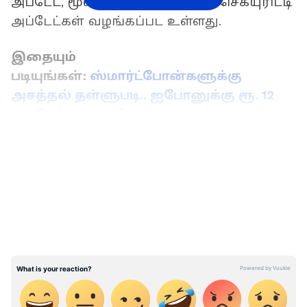
அப்டேட், மூன்று ஆண்டுகளுக்கு செக்யுரிட்டி
அப்டேட்கள் வழங்கப்பட உள்ளது.
இதையும்
படியுங்கள்:
ஸ்மார்ட்போன்களுக்கு
அசத்தல் தள்ளுபடி.. ஐபோனுக்கு ரூ. 12
ஆயிரம் வரை விலை குறைப்பு..!
LATEST VIDEOS
இந்த ஸ்மார்ட்போன் PMMA அக்ரலிக் கிளாஸ்
ஃபினிஷ் பாடி கொண்டிருக்கிறது. இதன்
பக்கவாட்டில் கைரேகை சென்சார் உள்ளது.
புகைப்படங்களை 50MP பிரைமரி கேமரா,
8MP அல்ட்ரா வைடு கேமரா, டெப்த் கேமரா,
2MP மேக்ரோ கேமரா, 16MP செல்பி கேமரா
வழங்கப்பட்டு இருக்கிறது. புதிய மோட்டோ
g42 ஸ்மார்ட்போன் 5000mAh பேட்டரி, 20 வாட்