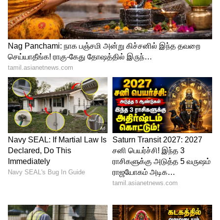
மோட்டோ g42 ஸ்மார்ட்போன் மெட்டாலிக்
ரோஸ் மற்றும் அட்லாண்டிக் கிரீன்
நிறங்களில் கிடைக்கிறது. இந்த
ஸ்மார்ட்போனின் 4ஜிபி ரேம், 64ஜிபி மெமரி
மாடல் விலை ரூ. 13 ஆயிரத்து 999 என
நிர்ணயம் செய்யப்பட்டு உள்ளது. இந்த