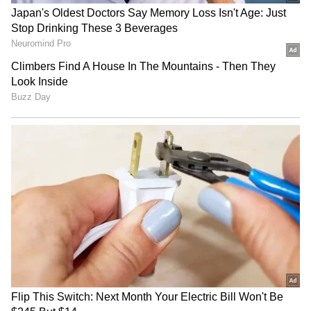
பிராசஸர்
- அட்ரினோ 610 GPU
Jio OTT Plans: ஜியோ
Vivo S2: விலை மிடில்
- 4GB LPDDR4X ரேம்
யூசர்களுக்கு குட் நியூஸ்..
கிளாஸ்.. ஃபீச்சர்ஸ் டாப்
- 64GB மெமரி
ரூ.550-க்கு 15+ ஓடிடி
கிளாஸ்... விவோவின்
ஆப்ஸ், அன்லிமிடெட் 5G!
அட்டகாசமான போன்
- மெமரியை கூடுதலாக நீட்டிக்கும் வசதி
LATEST VIDEOS
ரெடி!
- ஆண்ட்ராய்டு 12 மற்றும் மை யு.எக்ஸ்.
- டூயல் சிம் ஸ்லாட்
மத்திய அரசுக்கு எதிராக
- 50MP பிரைமரி கேமரா, f/1.8
கொந்தளிப்பு! – திருப்பத்தூரில்
- 8MP 118° அல்ட்ரா வைடு ஆங்கில் கேமரா,
காங்கிரஸின் பிரம்மாண்ட
f/2.2, டெப்த் அம்சம்
எதிர்ப்பு பேரணி!
- 2MP மேக்ரோ கேமரா, f/2.4
சுகாதாரத் துறையில்
- 16MP செல்பி கேமரா, f/2.2
சாதனையா? சோதனையா? –
- 3.5mm ஆடியோ ஜாக், ஸ்டீரியோ
விமர்சனங்களுக்கு அமைச்சர்
ஸ்பீக்கர்கள், டால்பி அட்மோஸ், எப்.எம்.
அருண்ராஜ் காரசார பதிலடி!
ரேடியோ
- பக்கவாட்டில் கைரேகை சென்சார்