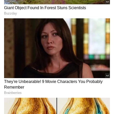
DOWNLOAD APP
ஸ்மார்ட்போன்கள்
மற்றும் AI முதல்
சைபர் பாதுகாப்பு, அறிவியல்
முன்னேற்றங்கள் வரை — சமீபத்திய
தொழில்நுட்ப
(Technology News in Tamil)
அப்டேட்களை தொடர்ச்சியாக பெறுங்கள்.
டிஜிட்டல் டிரெண்ட்ஸ் குறித்து
நிபுணர்களின் கருத்துகள், விரிவான
தகவல்கள் மற்றும் பிரேக்கிங் நியூஸை
வழங்கும் ஒரே தளம் ஏஷ்யாநெட் தமிழ்
நியூஸ்.புதிய
கேஜெட்
ரிலீஸ் ஆனதா?
புதிய ஸ்டார்ட்அப்புகள் வந்தவையா?
எதிர்காலத்தை மாற்றக்கூடிய எந்த டெக்
பாலிஸி வந்துள்ளது? இவை
அனைத்திற்கும் சிறு சிறு தகவல்கள்