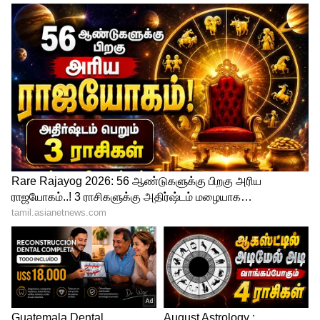
கொண்டார். பிசினஸ் இன்சைடர்
செய்தித்தளம் வெளியிட்டுள்ள
செய்திகளின்படி, ஒரு வழக்கறிஞர், எலான்
மஸ்கிற்கு எதிராக வழக்குத் தொடுத்த
எதிர்தரப்பினரின் வாதத்தை அடக்கும்
வகையில், தற்செயலாக "மிஸ்டர் ட்வீட்"
என்று அழைத்தார். இருப்பினும்,
தெரியாமல் அந்த பெயரை மாற்றி
சொல்லிவிட்டதாக உடனே எலான் மஸ்க்
என்று மாற்றிக்கொண்டார்.ஸ்ரீ
ஆனால் எலான் மஸ்க் அந்த பெயர் தனக்கு
ஒரு பொருத்தமான பெயராக இருக்கும்
என்று கருதினார். பின்னர், அவருக்கு
நெருக்கமானவர்களும் அதையே