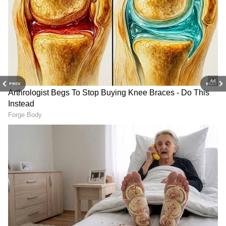
இங்கு கிடைக்கும். டெக் விளக்கக்
குறிப்புகள் மற்றும் கேஜெட் டெமோ
வீடியோக்களையும் நீங்கள் பார்க்கலாம்.
PREV
NEXT