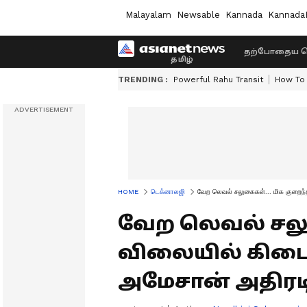
Malayalam
Newsable
Kannada
Kannada
தற்போதைய ச
TRENDING :
Powerful Rahu Transit
How To 
HOME
டெக்னாலஜி
வேற லெவல் சலுகைகள்... மிக குறைந்த
வேற லெவல் சலு
விலையில் கிடைக்
அமேசான் அதிரடி