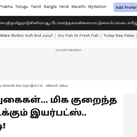
Prabha
Telugu
Tamil
Bangla
Hindi
Marathi
MyNation
Add Prefer
ெய்தி
தமிழ்நாடு
சினிமா
ஆட்டோ
வர்த்தகம்
விளையாட்டு
லைஃப்ஸ்டைல்
ஜோ
Make Mutton Soft And Juicy?
Dry Fish Vs Fresh Fish
Today Rasi Palan
 விலையில் கிடைக்கும் இயர்பட்ஸ்.. அமேசான் அதிரடி!
கைகள்... மிக குறைந்த
கும் இயர்பட்ஸ்..
!