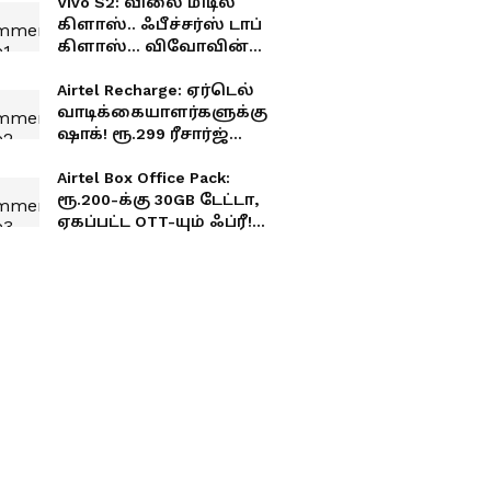
Vivo S2: விலை மிடில்
கிளாஸ்.. ஃபீச்சர்ஸ் டாப்
கிளாஸ்... விவோவின்
அட்டகாசமான போன்
ரெடி!
Airtel Recharge: ஏர்டெல்
வாடிக்கையாளர்களுக்கு
ஷாக்! ரூ.299 ரீசார்ஜ்
பிளான் திடீர் நீக்கம்
Airtel Box Office Pack:
ரூ.200-க்கு 30GB டேட்டா,
ஏகப்பட்ட OTT-யும் ஃப்ரீ!
ஏர்டெல்-ன் அதிரடி
ஆஃபர்