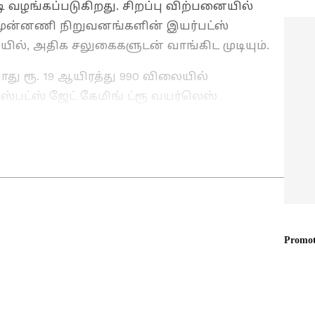
ி வழங்கப்படுகிறது. சிறப்பு விற்பனையில்
 முன்னணி நிறுவனங்களின் இயர்பட்ஸ்
ல், அதிக சலுகைகளுடன் வாங்கிட முடியும்.
து ரூ. 19 ஆயிரத்து 990 விலையில்
ஸ்பட்ஸ் ஜேட் கேமிங் ட்ரூ வயர்லெஸ்
ையில் கிடைக்கிறது. இதன் உண்மை விலை ரூ.
AI முதல் சைபர் பாதுகாப்பு, அறிவியல்
மீபத்திய தொழில்நுட்ப
(Technology News
்சியாக பெறுங்கள். டிஜிட்டல்
ர்களின் கருத்துகள், விரிவான தகவல்கள்
ை வழங்கும் ஒரே தளம் ஏஷ்யாநெட் தமிழ்
் ஆனதா? புதிய ஸ்டார்ட்அப்புகள்
மாற்றக்கூடிய எந்த டெக் பாலிஸி
ற்கும் சிறு சிறு தகவல்கள் இங்கு
 குறிப்புகள் மற்றும் கேஜெட் டெமோ