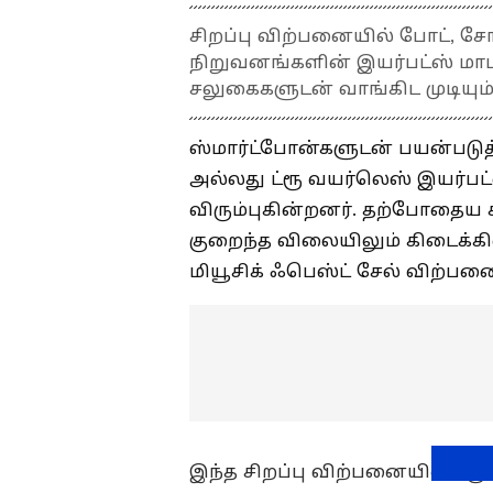
சிறப்பு விற்பனையில் போட், ச
நிறுவனங்களின் இயர்பட்ஸ் மா
சலுகைகளுடன் வாங்கிட முடியும்.
ஸ்மார்ட்போன்களுடன் பயன்படு
அல்லது ட்ரூ வயர்லெஸ் இயர்ப
விரும்புகின்றனர். தற்போதைய க
குறைந்த விலையிலும் கிடைக்க
மியூசிக் ஃபெஸ்ட் சேல் விற்ப
இந்த சிறப்பு விற்பனையில் ட்ர