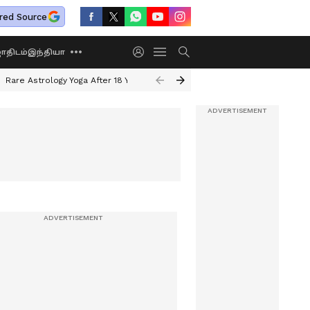
red Source
திடம்
இந்தியா
Rare Astrology Yoga After 18 Years
Dwi Pushkar Yoga 2026
Guru Peyar