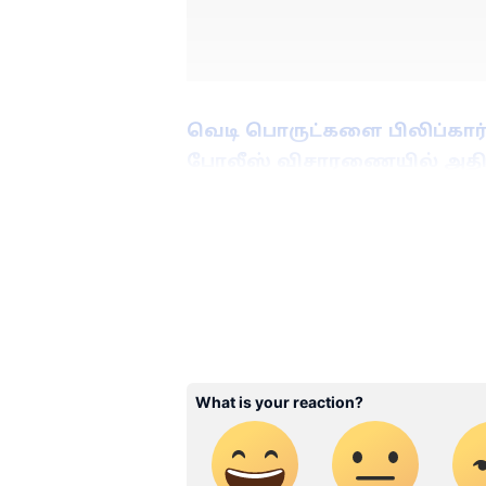
வெடி பொருட்களை பிலிப்கார்ட
போலீஸ் விசாரணையில் அதிர்
ABOUT THE AUTHOR
Ajmal Khan
AK
அஜ்மல்கான், பிரபல தொலைக்க
பணிபுரிந்துள்ளார். 20வருட
கடந்த 3 ஆண்டுகளாக ஏசியா 
சார்ந்த செய்திகளையும் எழுதி