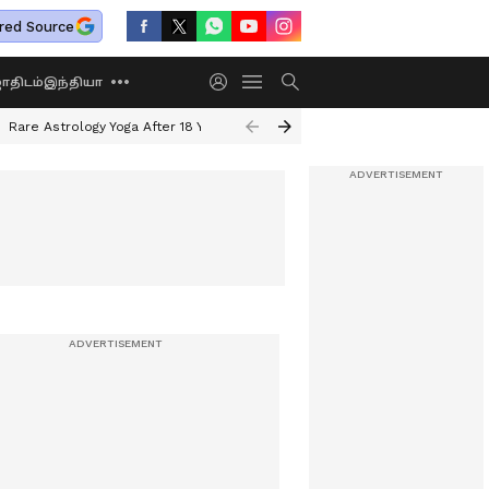
red Source
திடம்
இந்தியா
Rare Astrology Yoga After 18 Years
Dwi Pushkar Yoga 2026
Guru Peyar