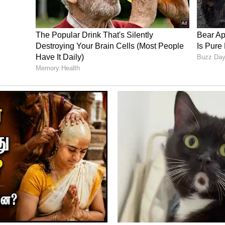
மையாளர் கண்டறியப்பட்டு அப்பகுதியில்
ட்டது. தொடர்ந்து அவ்வழியில் நீண்ட நாட்களாக
ளில் சோதனை நடத்தப்பட்டு வருகிறது.
ோல செயல்படும் என்ஐஏ..! கோவை
்படைத்தது தவறு- சீமான் ஆவேசம்