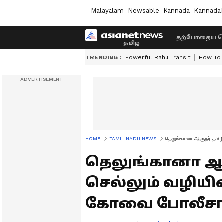
Malayalam
Newsable
Kannada
Kannada
தற்போதைய ச
TRENDING :
Powerful Rahu Transit
How To 
HOME
TAMIL NADU NEWS
தெலுங்கானா ஆளுநர் தமிழ
தெலுங்கானா ஆ
செல்லும் வழியில
கோவை போலீசார