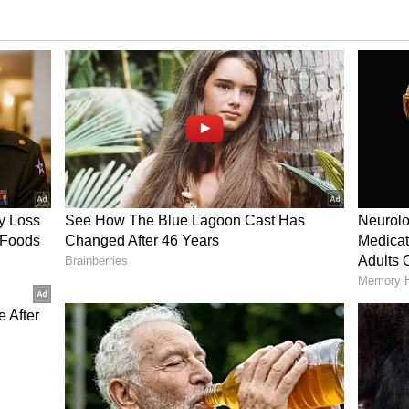
க்காக தெலுங்கானா ஆளுநர் தமிழிசை
கை தரவுள்ளார். இந்தநிலையில் கோவை
தில் நீண்ட நேரமாக நிறுத்தி
் வெடிகுண்டு கண்டறியும் நிபுணர்கள்
ப நாய்களை கொண்டும் சோதனை