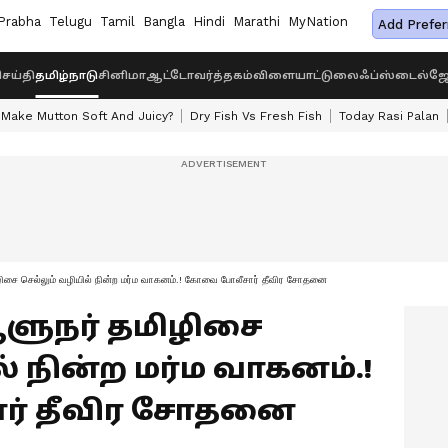
Prabha
Telugu
Tamil
Bangla
Hindi
Marathi
MyNation
Add Prefer
ெய்தி
தமிழ்நாடு
சினிமா
ஆட்டோ
வர்த்தகம்
விளையாட்டு
லைஃப்ஸ்டைல்
ஜோ
Make Mutton Soft And Juicy?
Dry Fish Vs Fresh Fish
Today Rasi Palan
ிசை செல்லும் வழியில் நின்ற மர்ம வாகனம்.! கோவை போலீசார் தீவிர சோதனை
ளுநர் தமிழிசை
் நின்ற மர்ம வாகனம்.!
் தீவிர சோதனை