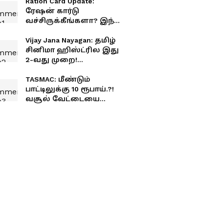
Ration Card Update:
ரேஷன் கார்டு
வச்சிருக்கீங்களா? இந்த
வேலையை உடனே
முடியுங்க... இல்லைனா
Vijay Jana Nayagan: தமிழ்
பொருட்கள் கிடைக்காது!
சினிமா ஹிஸ்ட்ரில இது
2-வது முறை!
எம்.ஜி.ஆருக்கு அப்புறம்
தளபதி விஜய் செய்த
TASMAC: மீண்டும்
அரிய சாதனை!
பாட்டிலுக்கு 10 ரூபாய்.?!
வசூல் வேட்டையை
தடுப்பது யார்? புலம்பி
தீர்க்கும் குடிமகன்கள்.!