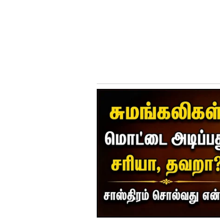
அதனைத் தொடர்ந்து காரின் உரி
இருந்த கார் அப்புறப்படுத்தப்ப
கேட்பாரற்று நிற்கும் வாகனங்க
இதையும் படியுங்கள்
பாஜகவின் கிளைப்பிரிவு ப
சிலிண்டர் வெடி விபத்தை ஒப