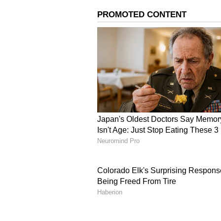
இன்று பல்வேறு நிகழ்ச்சிகளு
சௌந்தரராஜன் கோவைக்கு வரு
அவிநாசி சாலையில் சாலையோரத்
வைக்கப்பட்டிருந்த கார் ஒன்றில
கருவிகளை கொண்டும், மோப்
மேற்கொண்டனர்.