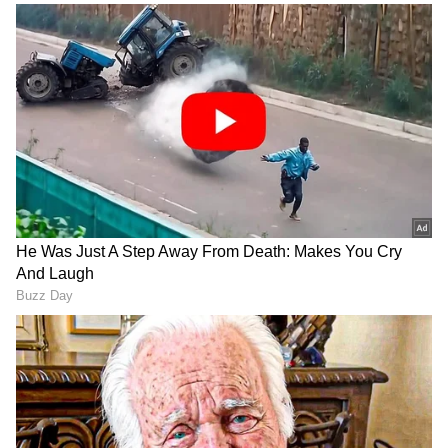
DOWNLOAD APP
RECOMMENDED STORIES
TVK Vijay: 'ஸ்டாப் டிரக்ஸ்'
Bhagyaraj: திருமணமான 2
முழக்கமும்! மறுபக்கம்
ஆண்டுகளில் உயிரிழந்த
மதுபான ஆலை அதிபர்
பாக்யராஜின் முதல்
என்ட்ரி? யார் இந்த சந்தீப்
மனைவி யார்? பலரும்
ஆனந்த்? விஜய் கட்சியில்
அறியாத சோக கதை!
வெடித்த சர்ச்சை!