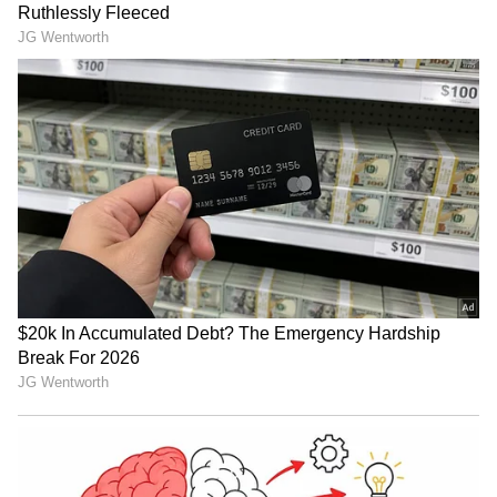
"அதேவேளையில், குற்றவாளிகளைப்
பிணையில் வெளிவிடாமல் வழக்கை
விரைந்து விசாரித்து உரிய தண்டனை
கிடைத்திட காவல்துறையினர் நடவடிக்கை
மேற்கொள்ள வேண்டுமென விடுதலைச்
சிறுத்தைகள் கட்சி வலியுறுத்துகிறது"
என்றும் திருமாவளவன் கூறியுள்ளார்.
இளைஞரைச் சுத்தியலால் அடித்துக்
கொன்ற சகோதர்! ரூ.1.9 கோடி
பணத்துக்காக சதித் திட்டம்!