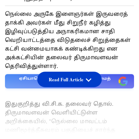
நெல்லை அருகே இளைஞர்கள் இருவரைத்
தாக்கி அவர்கள் மீது சிறுநீர் கழித்து
இழிவுப்படுத்திய அநாகரிகமான சாதி
வெறியாட்டத்தை விடுதலைச் சிறுத்தைகள்
கட்சி வன்மையாகக் கண்டிக்கிறது என
அக்கட்சியின் தலைவர் திருமாவளவன்
தெரிவித்துள்ளார்.
ஏசியாநெட் தமிழ்-ஐ உங்கள் முதன்மைத்
Read Full Article
தேர்வாக்குங்கள்
இதுகுறித்து வி.சி.க. தலைவர் தொல்.
திருமாவளவன் வெளியிட்டுள்ள
அறிக்கையில், "நெல்லை மாவட்டம்
மணிமூர்த்தீசுவரம் பகுதியைச் சார்ந்த
இளைஞர்கள் இருவர் சாதிவெறிக்