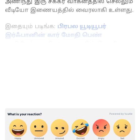
அணிந்து இரு சக்கர வாகனத்தில் செல்லும்
வீடியோ இணையத்தில் வைரலாகி உள்ளது.
இதையும் படிங்க:
பிரபல யூடியூபர்
இர்ஃபானின் கார் மோதி பெண்
உயிரிழப்பு… விசாரணையில் வெளியான
அதிர்ச்சி தகவல்!!
LATEST VIDEOS
சாலையில் இருசக்கர வாகனத்தில்
செல்லும் ஒருவர் தனது நாயையும்
வாகனத்தில் அமரவைத்து செல்வதோடு
தன்னை போலவே தனது நாய்க்கும்
ஹெல்மெட் அணிவித்து கூட்டி செல்லும்
வீடியோதான் அனைவரையும்
கவர்ந்துள்ளது. டிவிட்டரில் பகிரப்பட்டிருந்த
அந்த வீடியோவில் நாய் வாகனம் ஓட்டும்