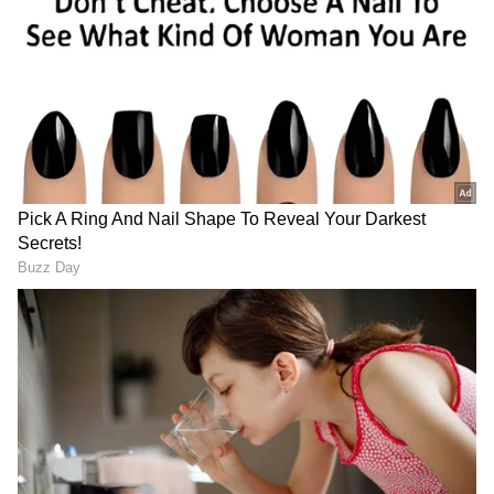
DOWNLOAD APP
இதையும் படிங்க..
பால் விலை உயர்வு -
தமிழகம் முழுவதும் நாளை ஆர்ப்பாட்டம்..
பாஜக மாநில தலைவர் அண்ணாமலை