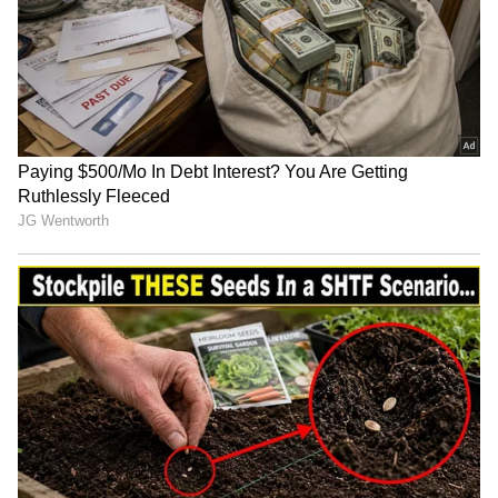
மேகதாட்டு விவகாரத்தில்
அரசின் மெத்தனப் போக்கைக்
கடுமையாகத் தாக்கிய
பிரேமலதா விஜயகாந்த் !