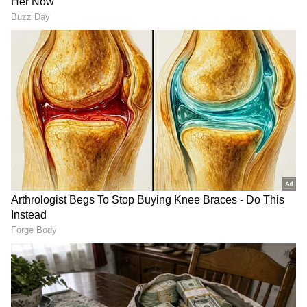
கடனை தள்ளுபடி
போக்கைக் கடுமையாகத்
செய்யாத அரசுக்கு
தாக்கிய பிரேமலதா
கண்டனம்!
விஜயகாந்த் !
TN Budget: சட்டப்பேரவை
டெல்லியில் கனமழை:
பட்ஜெட் குறித்து அதிமுக
சைனிக் ஃபார்ம்ஸ்
எம்.எல்.ஏ சி.வி. சண்முகம்
பகுதியில் வெள்ளத்தில்
கடுமையான விமர்சனம்!
தவிக்கும் வாகன
LATEST VIDEOS
ஓட்டிகள்!
பேரவையில் பிரேமலதா
விளாசல்: விவசாயிகள் கடனை
தள்ளுபடி செய்யாத அரசுக்கு
கண்டனம்!