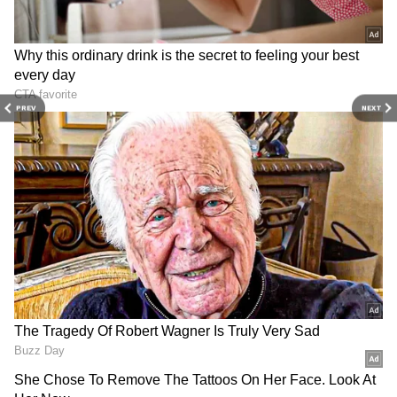
அறிவிப்பு !
PREV
NEXT
RECOMMENDED STORIES
பேரவையில் பிரேமலதா
மேகதாட்டு விவகாரத்தில்
விளாசல்: விவசாயிகள்
அரசின் மெத்தனப்