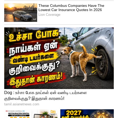
இந்நிலையில், காவிரி நதி நீர் தொடர்பான
மனுவை அவசர வழக்காக விசாரிக்க
வேண்டும் என்று உச்சநீதிமன்ற தலைமை
நீதிபதி சந்திரசூட் அமர்வில் தமிழ்நாடு அரசு
சார்பில் மூத்த வழக்கறிஞர் முகுல் ரோத்தகி
இன்று முறையீடு செய்தார். ஆனால், இந்த
முறையீட்டை பதிவுத்துறையில்
முன்கூட்டியே பதிவு செய்து அதன்பின்னர்
முறையிட நீதிபதிகள் அறிவுறுத்தினர்.