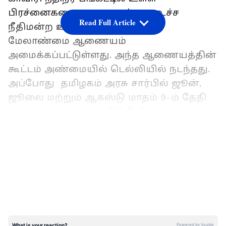
பிரச்னைகளை களைவதற்காக உச்ச
Read Full Article
நீதிமன்ற உத்தரவுப்படி காவிரி
மேலாண்மை ஆணையம்
அமைக்கப்பட்டுள்ளது. அந்த ஆணையத்தின்
கூட்டம் அண்மையில் டெல்லியில் நடந்தது.
அப்போது தமிழகம் அரசு சார்பில் ஜூன்,
ஜூலை மற்றும் ஆகஸ்டு மாதம் 9-ம் தேதி
வரை கர்நாடகம் காவிரியிலிருந்து 53.27
டிஎம்சி தண்ணீரை திறந்து விட்டு இருக்க
LATEST VIDEOS
வேண்டும். ஆனால் வெறும் 15.79 டிஎம்சி
தண்ணீர் மட்டும் தான் இதுவரை
கிடைத்துள்ளது. பற்றாக்குறையான 37.48
டிஎம்சி தண்ணீரை உடனடியாக திறக்க
உத்தரவிட வேண்டும் என கோரிக்கை
வைக்கப்பட்டது. ஆனால் அதன்படி காவிரி
மேலாண்மை ஆணையம் தண்ணீரைத்