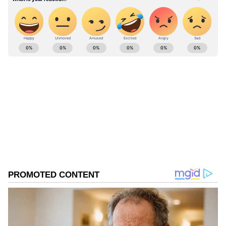
திறந்து விடக் கர்நாடகத்துக்கு உத்தரவிட
மறுத்துவிட்டது.
ABOUT THE AUTHOR
vinoth kumar
VK
வினோத்குமார் 10 ஆண்டுகளாக
செய்தித்துறையில் பணியாற்றி வரும் இவர்.
கடந்த 2018ம் ஆண்டு முதல் ஏசியாநெட் நியூஸ்
தமிழில் சப்-எடிட்டராக பணியாற்றி வருகிறார்.
உச்ச நீதிமன்றம்
டிஜிட்டல் மீடியா குறித்து நன்கு அனுபவம்
தமிழ்நாடு
தமிழ்நாடு அரசு
கர்நாடகா
கொண்டவர். தமிழ்நாடு, அரசியல், குற்றம்
Published :
Aug 18 2023, 01:46 PM IST
செய்திகளை எழுதுவதில் ஆர்வம் கொண்டவர்.
Follow Us