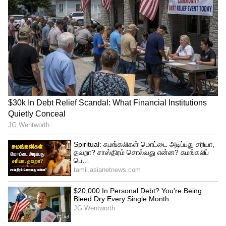
நம்பர் 1 டிரெண்டிங்கில் 'தக்காளி
வெற்றி கழகம்' பஸ்! யார் பாத்த
வேலைடா இது?