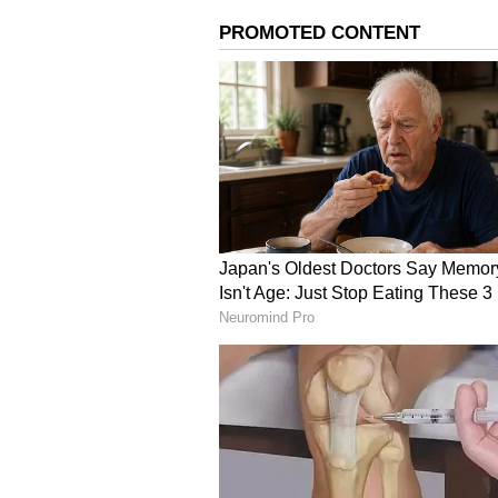
தொடர்ந்து சம்பவ இடத்திற்கு வந
கொடிவேலின் உடலை மீட்டு ஆத்த
பரிசோதனைக்காக அனுப்பி வைத்
பதிந்து விவசாரி சங்கரை கைது