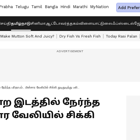
Prabha
Telugu
Tamil
Bangla
Hindi
Marathi
MyNation
Add Prefer
ெய்தி
தமிழ்நாடு
சினிமா
ஆட்டோ
வர்த்தகம்
விளையாட்டு
லைஃப்ஸ்டைல்
ஜோ
Make Mutton Soft And Juicy?
Dry Fish Vs Fresh Fish
Today Rasi Palan
 நேர்ந்த பரிதாபம்.. மின்சார வேலியில் சிக்கி துடிதுடித்து பலி..
்ற இடத்தில் நேர்ந்த
ார வேலியில் சிக்கி