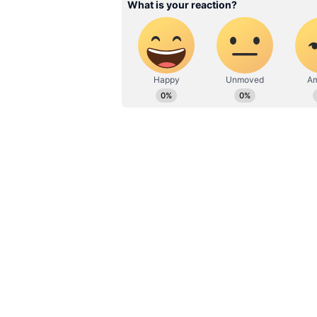
ஆனால் தோட்டத்தில் போடப்பட்ட
செய்யாமல் இருப்பதற்காக, சங்
அதில் மின்சாரம் கொடுத்து வைத்
நள்ளிரவு நேரம் என்பதால் இ
தாண்ட முயன்ற போது, அதில் சிக
பரிதாபமாக உயிரிழந்தார்.அவரது
பக்கத்தினர் தம்மம்பட்டி காவல
மேலும் படிக்க:
இலவச பயணத்த
பிரேமலதா கோரிக்கை