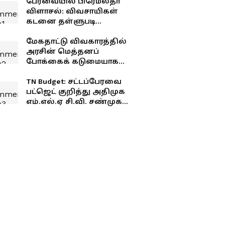
பேரவையில் பிரேமலதா
விளாசல்: விவசாயிகள்
கடனை தள்ளுபடி
செய்யாத அரசுக்கு
கண்டனம்!
மேகதாட்டு விவகாரத்தில்
அரசின் மெத்தனப்
போக்கைக் கடுமையாகத்
தாக்கிய பிரேமலதா
விஜயகாந்த் !
TN Budget: சட்டப்பேரவை
பட்ஜெட் குறித்து அதிமுக
எம்.எல்.ஏ சி.வி. சண்முகம்
கடுமையான விமர்சனம்!