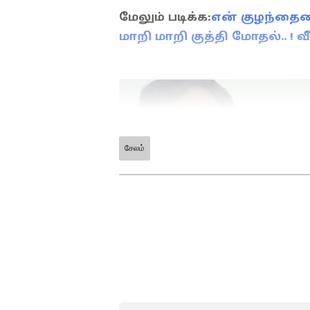
மேலும் படிக்க:
என் குழந்தையை
மாறி மாறி குத்தி மோதல்.. ! 
சேலம்
ABOUT THE AUTHOR
TV
Thanalakshmi V