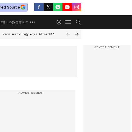
red Source
திடம்
இந்தியா
Rare Astrology Yoga After 18 Years
Dwi Pushkar Yoga 2026
Guru Peyar