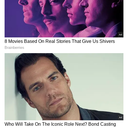
கள்ளக்காதல்
இந்நிலையில், செந்தில்குமாருக்கும்,
பாண்டியன் நகரை சேர்ந்த முனியாண்டி (38)
DOWNLOAD APP
என்பவருக்கும் கடந்த 3 ஆண்டுகளுக்கு
முன்னர் அறிமுகம் கிடைத்தது. பின்னர் 2
பேரும் குடும்ப நண்பர்களாக பழகி வந்தனர்.
இதனிடையே, முனியாண்டிக்கும்,
சரஸ்வதிக்கும் பழக்கம் ஏற்பட்டுள்ளது. இந்த
பழக்கம் நாளடைவில் இருவருக்கும்
கள்ளக்காதலாக மாறியுள்ளது. அடிக்கடி
தனிமையில் சந்தித்து உல்லாசமாக இருந்து
வந்துள்ளனர்.