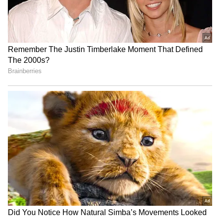
தெரிவிக்கப்பட்டது. சம்பவ இடத்திற்கு
விரைந்த போலீசார் இருவரின் உடலை
கைப்பற்றி பிரேத பரிசோதனைக்காக அரசு
மருத்துவமனைக்கு அனுப்பி வைதத்தனர்.
சரஸ்வதி, முனியாண்டியின் கள்ளக்காதல்
இரு குடும்பத்தாருக்கும் தெரிய வந்ததால்
தற்கொலை செய்து கொண்டார்களா?
அல்லது வேறு காரணமா? என்பது
குறித்துது போலீசார் தீவிர விசாரணை
நடத்தி வருகிறார்கள். கள்ளக்காதலால்
இரண்டு பேர் தூக்கில் தொங்கியநிலையில்,
இரண்டு பேரின் குடும்பமும் குழந்தைகளும்
தற்பொது நிற்கதியாக நிற்கின்றனர்.